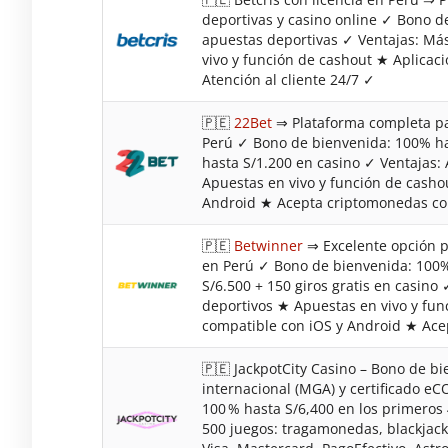
deportivas y casino online ✓ Bono de
apuestas deportivas ✓ Ventajas: Má
vivo y función de cashout ★ Aplicac
Atención al cliente 24/7 ✓
🇵🇪
22Bet
⇒ Plataforma completa pa
Perú ✓ Bono de bienvenida: 100% ha
hasta S/1.200 en casino ✓ Ventajas
Apuestas en vivo y función de casho
Android ★ Acepta criptomonedas co
🇵🇪
Betwinner
⇒ Excelente opción p
en Perú ✓ Bono de bienvenida: 100%
S/6.500 + 150 giros gratis en casino
deportivos ★ Apuestas en vivo y fun
compatible con iOS y Android ★ Ace
🇵🇪 JackpotCity Casino – Bono de bi
internacional (MGA) y certificado e
100 % hasta S/6,400 en los primeros
500 juegos: tragamonedas, blackjack,