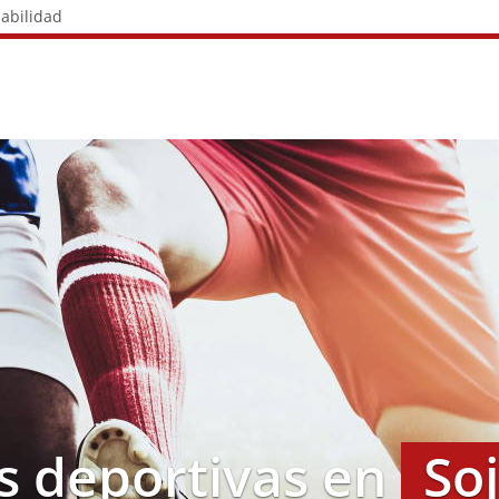
sabilidad
s deportivas en
So