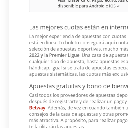
Visa, Mastercard, PagoEfectivo, Astro
disponible para Android e iOS ✓
Las mejores cuotas están en intern
La mejor experiencia de apuestas con cuotas 
está en línea. Tu boleto conseguirá aquí cuot
selección de apuestas deportivas, mucho má
2022 y la Premier Ligue
. Una casa de apuestas
cualquier tipo de apuesta, hasta apuestas es
hándicap. Igual si se trata de apuestas espec
apuestas sistemáticas, las cuotas más exclusi
Apuestas gratuitas y bono de bienv
Casi todos los proveedores de apuestas depor
después de registrarte y de realizar un pagoy
Betway
. Además, de vez en cuando también tie
consejos de la casa de apuestas y otras prom
más atractiva. A propósito, para realizar pag
te facilitarán las apuestas.