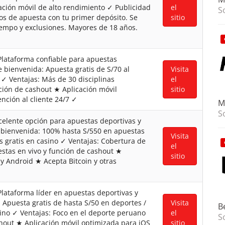
ción móvil de alto rendimiento ✓ Publicidad
el
S
os de apuesta con tu primer depósito. Se
sitio
tiempo y exclusiones. Mayores de 18 años.
 Plataforma confiable para apuestas
 bienvenida: Apuesta gratis de S/70 al
Visita
 ✓ Ventajas: Más de 30 disciplinas
el
ción de cashout ★ Aplicación móvil
sitio
nción al cliente 24/7 ✓
M
S
celente opción para apuestas deportivas y
 bienvenida: 100% hasta S/550 en apuestas
Visita
os gratis en casino ✓ Ventajas: Cobertura de
el
stas en vivo y función de cashout ★
sitio
y Android ★ Acepta Bitcoin y otras
Plataforma líder en apuestas deportivas y
 Apuesta gratis de hasta S/50 en deportes /
Visita
B
sino ✓ Ventajas: Foco en el deporte peruano
el
S
hout ★ Aplicación móvil optimizada para iOS
sitio