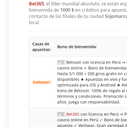
Bet365
, el líder mundial absoluto, te están 
bienvenida de
1000 $
en créditos para apuesta
contacto de las filiales de tu ciudad
Sojomarc
local.
Casas de
Bono de bienvenida:
apuestas:
🇵🇪 Betsson con licencia en Perú ⇒ 
casino online ✓ Bono de bienvenida:
Hasta S/1.000 + 200 giros gratis en 
disponibles ★ Apuestas en vivo y fu
optimizada para iOS y Android ★ Ate
bono de Betsson: 100% de regalo al 
términos y condiciones. Promoción s
años. Juega con responsabilidad.
🇵🇪
Bet365
con licencia en Perú ⇒ P
casino online en Perú ✓ Bono de bie
apuesta ✓ Ventajas: Gran variedad 