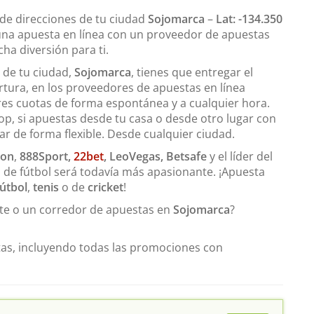
a de direcciones de tu ciudad
Sojomarca
–
Lat: -134.350
na apuesta en línea con un proveedor de apuestas
ha diversión para ti.
 de tu ciudad,
Sojomarca
, tienes que entregar el
rtura, en los proveedores de apuestas en línea
es cuotas de forma espontánea y a cualquier hora.
ptop, si apuestas desde tu casa o desde otro lugar con
ar de forma flexible. Desde cualquier ciudad.
son
,
888Sport,
22bet
, LeoVegas, Betsafe
y el líder del
 de fútbol será todavía más apasionante. ¡Apuesta
fútbol
,
tenis
o de
cricket
!
nte o un corredor de apuestas en
Sojomarca
?
tas, incluyendo todas las promociones con