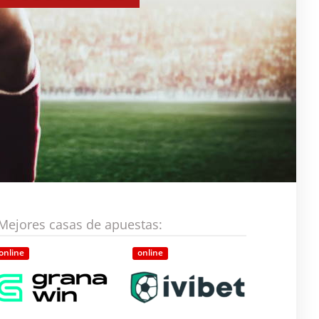
Mejores casas de apuestas:
online
online