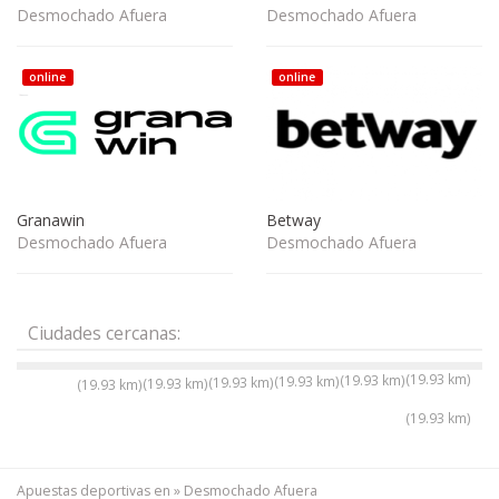
Desmochado Afuera
Desmochado Afuera
online
online
Granawin
Betway
Desmochado Afuera
Desmochado Afuera
Ciudades cercanas:
(19.93 km)
(19.93 km)
(19.93 km)
(19.93 km)
(19.93 km)
(19.93 km)
(19.93 km)
Apuestas deportivas en
»
Desmochado Afuera