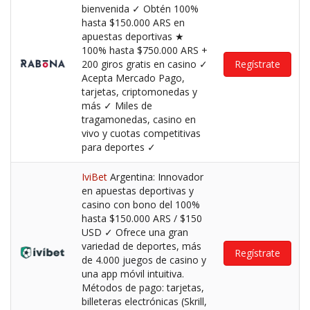
bienvenida ✓ Obtén 100%
hasta $150.000 ARS en
apuestas deportivas ★
100% hasta $750.000 ARS +
200 giros gratis en casino ✓
Regístrate
Acepta Mercado Pago,
tarjetas, criptomonedas y
más ✓ Miles de
tragamonedas, casino en
vivo y cuotas competitivas
para deportes ✓
IviBet
Argentina: Innovador
en apuestas deportivas y
casino con bono del 100%
hasta $150.000 ARS / $150
USD ✓ Ofrece una gran
variedad de deportes, más
Regístrate
de 4.000 juegos de casino y
una app móvil intuitiva.
Métodos de pago: tarjetas,
billeteras electrónicas (Skrill,