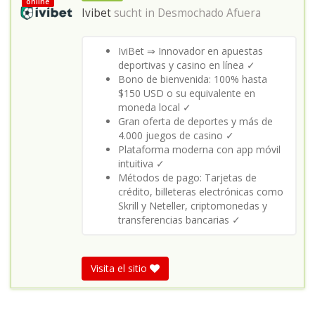
online
Ivibet
sucht in
Desmochado Afuera
IviBet ⇒ Innovador en apuestas
deportivas y casino en línea ✓
Bono de bienvenida: 100% hasta
$150 USD o su equivalente en
moneda local ✓
Gran oferta de deportes y más de
4.000 juegos de casino ✓
Plataforma moderna con app móvil
intuitiva ✓
Métodos de pago: Tarjetas de
crédito, billeteras electrónicas como
Skrill y Neteller, criptomonedas y
transferencias bancarias ✓
Visita el sitio