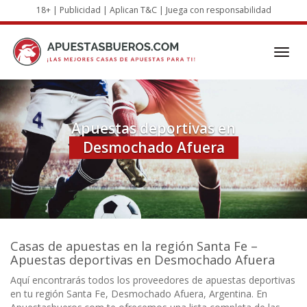
Skip
18+ | Publicidad | Aplican T&C | Juega con responsabilidad
to
main
content
Toggl
navig
Apuestas deportivas en
Desmochado Afuera
Casas de apuestas en la región Santa Fe –
Apuestas deportivas en Desmochado Afuera
Aquí encontrarás todos los proveedores de apuestas deportivas
en tu región Santa Fe, Desmochado Afuera, Argentina. En