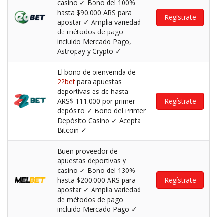
casino ✓ Bono del 100%
hasta $90.000 ARS para
Regístrate
apostar ✓ Amplia variedad
de métodos de pago
incluido Mercado Pago,
Astropay y Crypto ✓
El bono de bienvenida de
22bet
para apuestas
deportivas es de hasta
ARS$ 111.000 por primer
Regístrate
depósito ✓ Bono del Primer
Depósito Casino ✓ Acepta
Bitcoin ✓
Buen proveedor de
apuestas deportivas y
casino ✓ Bono del 130%
hasta $200.000 ARS para
Regístrate
apostar ✓ Amplia variedad
de métodos de pago
incluido Mercado Pago ✓