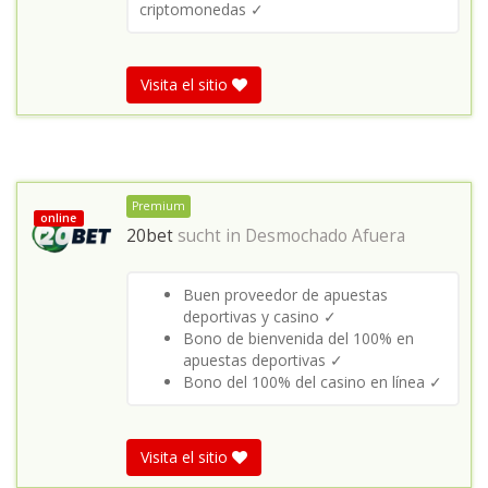
criptomonedas ✓
Visita el sitio
Premium
online
20bet
sucht in
Desmochado Afuera
Buen proveedor de apuestas
deportivas y casino ✓
Bono de bienvenida del 100% en
apuestas deportivas ✓
Bono del 100% del casino en línea ✓
Visita el sitio