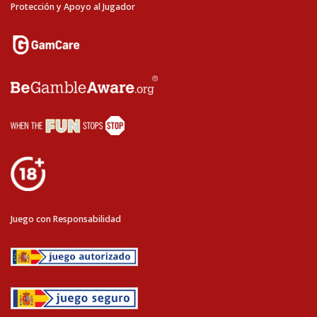
Protección y Apoyo al Jugador
Juego con Responsabilidad