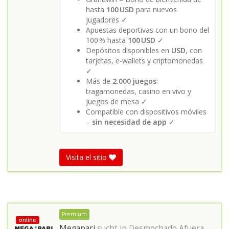
hasta
100 USD
para nuevos
jugadores ✓
Apuestas deportivas con un bono del
100 % hasta
100 USD
✓
Depósitos disponibles en
USD
, con
tarjetas, e-wallets y criptomonedas
✓
Más de
2.000 juegos
:
tragamonedas, casino en vivo y
juegos de mesa ✓
Compatible con dispositivos móviles
–
sin necesidad de app
✓
Visita el sitio
Premium
online
Megapari
sucht in
Desmochado Afuera