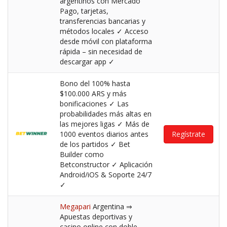
argentinos con Mercado
Pago, tarjetas,
transferencias bancarias y
métodos locales ✓ Acceso
desde móvil con plataforma
rápida – sin necesidad de
descargar app ✓
Bono del 100% hasta
$100.000 ARS y más
bonificaciones ✓ Las
probabilidades más altas en
las mejores ligas ✓ Más de
1000 eventos diarios antes
Regístrate
de los partidos ✓ Bet
Builder como
Betconstructor ✓ Aplicación
Android/iOS & Soporte 24/7
✓
Megapari
Argentina ⇒
Apuestas deportivas y
casino online con doble