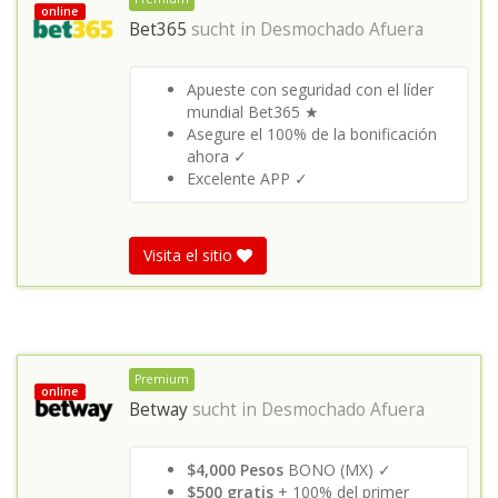
online
Bet365
sucht in
Desmochado Afuera
Apueste con seguridad con el líder
mundial Bet365 ★
Asegure el 100% de la bonificación
ahora ✓
Excelente APP ✓
Visita el sitio
Premium
online
Betway
sucht in
Desmochado Afuera
$4,000 Pesos
BONO (MX) ✓
$500 gratis
+ 100% del primer