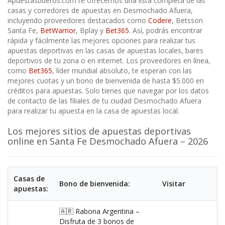
Apuestasbueros.com te ofrecemos una lista completa de las
casas y corredores de apuestas en Desmochado Afuera,
incluyendo proveedores destacados como
Codere
, Betsson
Santa Fe,
BetWarrior
, Bplay y
Bet365
. Así, podrás encontrar
rápida y fácilmente las mejores opciones para realizar tus
apuestas deportivas en las casas de apuestas locales, bares
deportivos de tu zona o en internet. Los proveedores en línea,
como
Bet365
, líder mundial absoluto, te esperan con las
mejores cuotas y un bono de bienvenida de hasta $5.000 en
créditos para apuestas. Solo tienes que navegar por los datos
de contacto de las filiales de tu ciudad Desmochado Afuera
para realizar tu apuesta en la casa de apuestas local.
Los mejores sitios de apuestas deportivas
online en Santa Fe Desmochado Afuera – 2026
Casas de
Bono de bienvenida:
Visitar
apuestas:
🇦🇷 Rabona Argentina –
Disfruta de 3 bonos de