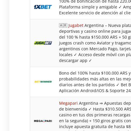
100% de bonificación de hasta 220.0
Plataforma simple y amigable ✓ Amp
Excelente servicio de atención al cli
🇦🇷
Jugabet
Argentina – Nueva plat
deportivas y casino online para jug
del 100 % hasta $150.000 ARS + 50 gi
juegos crash como Aviator y tragam
argentinos con Mercado Pago, tarjet
locales ✓ Acceso desde móvil con pl
descargar app ✓
Bono del 100% hasta $100.000 ARS y
probabilidades más altas en las mej
diarios antes de los partidos ✓ Bet
Aplicación Android/iOS & Soporte 24
Megapari
Argentina ⇒ Apuestas depo
de bienvenida ✓ Hasta $310.500 ARS
casino en tus dos primeras recargas
en la segunda) + 150 giros gratis c
incluye apuesta gratuita de hasta $