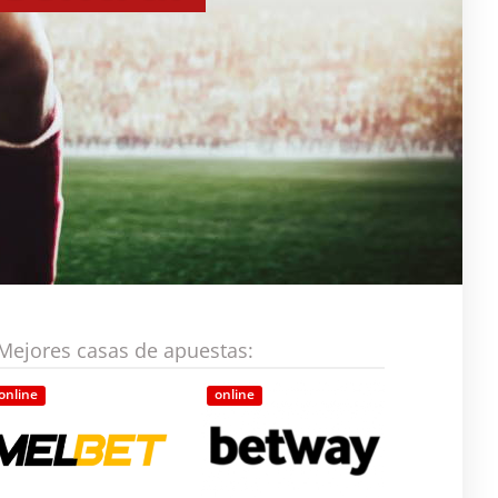
Mejores casas de apuestas:
online
online