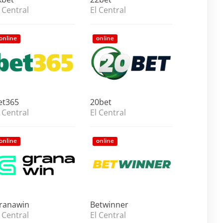
l Central
El Central
online
online
et365
20bet
l Central
El Central
online
online
ranawin
Betwinner
l Central
El Central