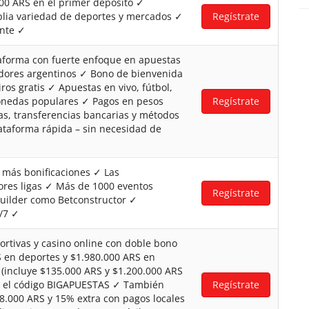
00 ARS en el primer depósito ✓
lia variedad de deportes y mercados ✓
Regístrate
ente ✓
aforma con fuerte enfoque en apuestas
adores argentinos ✓ Bono de bienvenida
ros gratis ✓ Apuestas en vivo, fútbol,
onedas populares ✓ Pagos en pesos
Regístrate
as, transferencias bancarias y métodos
ataforma rápida – sin necesidad de
 más bonificaciones ✓ Las
ores ligas ✓ Más de 1000 eventos
Regístrate
 Builder como Betconstructor ✓
/7 ✓
rtivas y casino online con doble bono
 en deportes y $1.980.000 ARS en
 (incluye $135.000 ARS y $1.200.000 ARS
on el código BIGAPUESTAS ✓ También
Regístrate
88.000 ARS y 15% extra con pagos locales