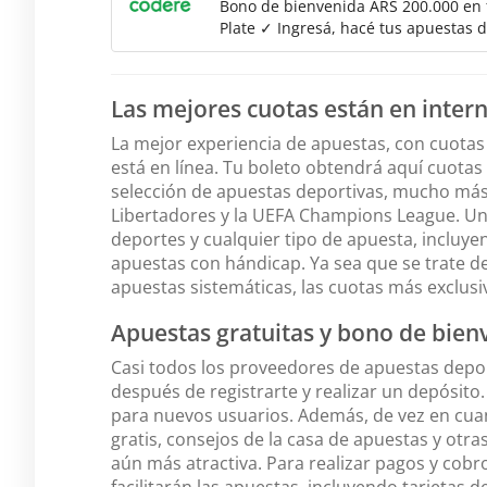
Bono de bienvenida ARS 200.000 en f
Plate ✓ Ingresá, hacé tus apuestas d
Las mejores cuotas están en inter
La mejor experiencia de apuestas, con cuotas
está en línea. Tu boleto obtendrá aquí cuotas
selección de apuestas deportivas, mucho más
Libertadores y la UEFA Champions League. Una
deportes y cualquier tipo de apuesta, incluy
apuestas con hándicap. Ya sea que se trate d
apuestas sistemáticas, las cuotas más exclusi
Apuestas gratuitas y bono de bienv
Casi todos los proveedores de apuestas depor
después de registrarte y realizar un depósito
para nuevos usuarios. Además, de vez en cuan
gratis, consejos de la casa de apuestas y otr
aún más atractiva. Para realizar pagos y cobr