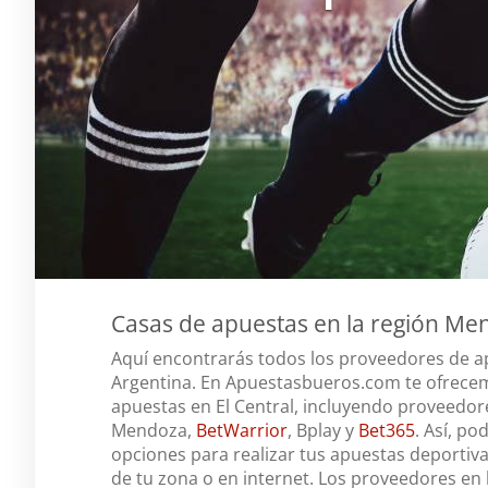
Casas de apuestas en la región Men
Aquí encontrarás todos los proveedores de ap
Argentina. En Apuestasbueros.com te ofrecemo
apuestas en El Central, incluyendo proveed
Mendoza,
BetWarrior
, Bplay y
Bet365
. Así, p
opciones para realizar tus apuestas deportiva
de tu zona o en internet. Los proveedores en