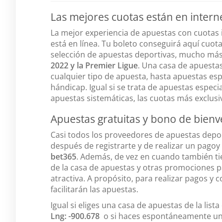
Las mejores cuotas están en intern
La mejor experiencia de apuestas con cuotas 
está en línea. Tu boleto conseguirá aquí cuot
selección de apuestas deportivas, mucho má
2022 y la Premier Ligue
. Una casa de apuestas
cualquier tipo de apuesta, hasta apuestas es
hándicap. Igual si se trata de apuestas espec
apuestas sistemáticas, las cuotas más exclusi
Apuestas gratuitas y bono de bienv
Casi todos los proveedores de apuestas depor
después de registrarte y de realizar un pagoy
bet365
. Además, de vez en cuando también tie
de la casa de apuestas y otras promociones p
atractiva. A propósito, para realizar pagos y
facilitarán las apuestas.
Igual si eliges una casa de apuestas de la list
Lng: -900.678
o si haces espontáneamente una