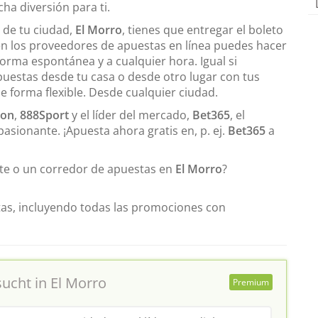
ha diversión para ti.
 de tu ciudad,
El Morro
, tienes que entregar el boleto
en los proveedores de apuestas en línea puedes hacer
orma espontánea y a cualquier hora. Igual si
apuestas desde tu casa o desde otro lugar con tus
e forma flexible. Desde cualquier ciudad.
son
,
888Sport
y el líder del mercado,
Bet365
, el
asionante. ¡Apuesta ahora gratis en, p. ej.
Bet365
a
nte o un corredor de apuestas en
El Morro
?
tas, incluyendo todas las promociones con
sucht in
El Morro
Premium