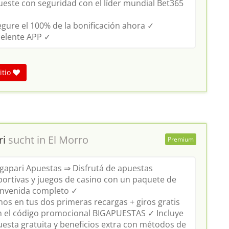
este con seguridad con el líder mundial Bet365
gure el 100% de la bonificación ahora ✓
celente APP ✓
sitio
ri
sucht in
El Morro
Premium
gapari Apuestas ⇒ Disfrutá de apuestas
ortivas y juegos de casino con un paquete de
envenida completo ✓
os en tus dos primeras recargas + giros gratis
n el código promocional BIGAPUESTAS ✓ Incluye
esta gratuita y beneficios extra con métodos de