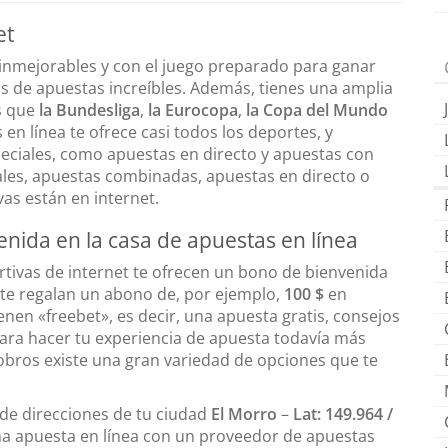
et
inmejorables y con el juego preparado para ganar
as de apuestas increíbles. Además, tienes una amplia
s que
la Bundesliga
,
la Eurocopa
,
la Copa del Mundo
 en línea te ofrece casi todos los deportes, y
peciales, como apuestas en directo y apuestas con
iales, apuestas combinadas, apuestas en directo o
vas están en internet.
enida en la casa de apuestas en línea
tivas de internet te ofrecen un bono de bienvenida
 te regalan un abono de, por ejemplo,
100 $
en
nen «freebet», es decir, una apuesta gratis, consejos
ara hacer tu experiencia de apuesta todavía más
 cobros existe una gran variedad de opciones que te
a de direcciones de tu ciudad
El Morro
–
Lat: 149.964 /
 apuesta en línea con un proveedor de apuestas