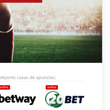
Mejores casas de apuestas:
online
online