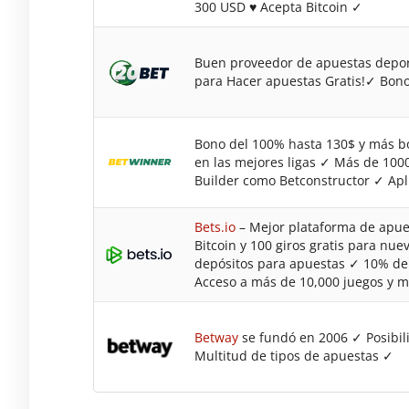
300 USD ♥ Acepta Bitcoin ✓
Buen proveedor de apuestas depor
para Hacer apuestas Gratis!✓ Bono
Bono del 100% hasta 130$ y más bo
en las mejores ligas ✓ Más de 1000
Builder como Betconstructor ✓ Apl
Bets.io
– Mejor plataforma de apues
Bitcoin y 100 giros gratis para n
depósitos para apuestas ✓ 10% de 
Acceso a más de 10,000 juegos y m
Betway
se fundó en 2006 ✓ Posibil
Multitud de tipos de apuestas ✓