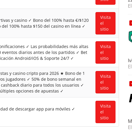
E
Visita
tivas y casino ✓ Bono del 100% hasta €/$120
el
 del 100% hasta $150 del casino en línea ✓
sitio
nificaciones ✓ Las probabilidades más altas
Visita
 eventos diarios antes de los partidos ✓ Bet
el
icación Android/iOS & Soporte 24/7 ✓
sitio
Iv
E
tas y casino cripto para 2026 ★ Bono de 1
Visita
uevos jugadores ✓ 50% de bono semanal en
el
cashback diario para todos los usuarios ✓
sitio
últiples opciones de apuestas ✓
Visita
idad de descargar app para móviles ✓
el
sitio
M
E