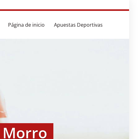
Página de inicio
Apuestas Deportivas
l Morro