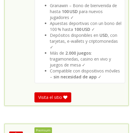
Granawin – Bono de bienvenida de
hasta
100 USD
para nuevos
jugadores ✓
Apuestas deportivas con un bono del
100 % hasta
100 USD
✓
Depósitos disponibles en
USD
, con
tarjetas, e-wallets y criptomonedas
✓
Más de
2.000 juegos
:
tragamonedas, casino en vivo y
juegos de mesa ✓
Compatible con dispositivos móviles
–
sin necesidad de app
✓
Visita el sitio
Premium