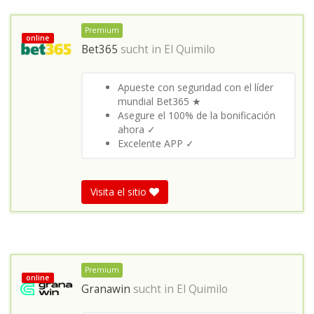
Premium
online
Bet365
sucht in
El Quimilo
Apueste con seguridad con el líder
mundial Bet365 ★
Asegure el 100% de la bonificación
ahora ✓
Excelente APP ✓
Visita el sitio
Premium
online
Granawin
sucht in
El Quimilo