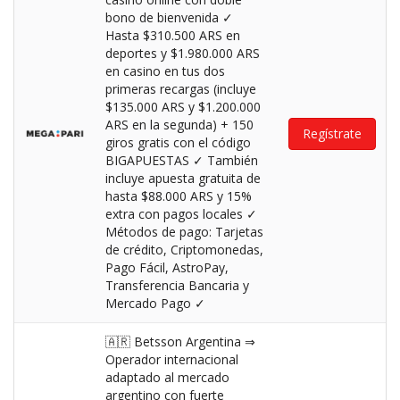
bono de bienvenida ✓
Hasta $310.500 ARS en
deportes y $1.980.000 ARS
en casino en tus dos
primeras recargas (incluye
$135.000 ARS y $1.200.000
ARS en la segunda) + 150
Regístrate
giros gratis con el código
BIGAPUESTAS ✓ También
incluye apuesta gratuita de
hasta $88.000 ARS y 15%
extra con pagos locales ✓
Métodos de pago: Tarjetas
de crédito, Criptomonedas,
Pago Fácil, AstroPay,
Transferencia Bancaria y
Mercado Pago ✓
🇦🇷 Betsson Argentina ⇒
Operador internacional
adaptado al mercado
argentino con fuerte