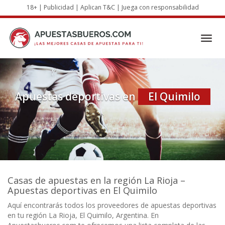
Skip
18+ | Publicidad | Aplican T&C | Juega con responsabilidad
to
main
content
Toggl
navig
Apuestas deportivas en
El Quimilo
Casas de apuestas en la región La Rioja –
Apuestas deportivas en El Quimilo
Aquí encontrarás todos los proveedores de apuestas deportivas
en tu región La Rioja, El Quimilo, Argentina. En