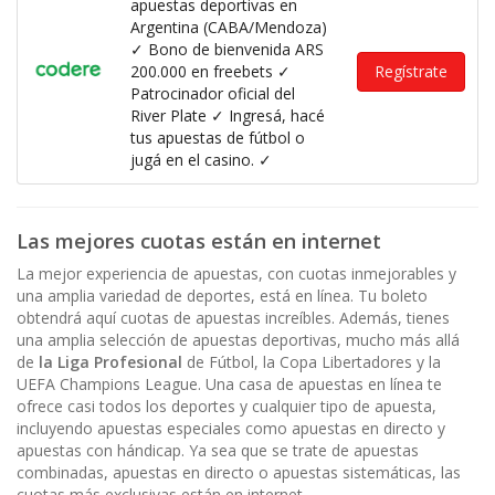
apuestas deportivas en
Argentina (CABA/Mendoza)
✓ Bono de bienvenida ARS
200.000 en freebets ✓
Regístrate
Patrocinador oficial del
River Plate ✓ Ingresá, hacé
tus apuestas de fútbol o
jugá en el casino. ✓
Las mejores cuotas están en internet
La mejor experiencia de apuestas, con cuotas inmejorables y
una amplia variedad de deportes, está en línea. Tu boleto
obtendrá aquí cuotas de apuestas increíbles. Además, tienes
una amplia selección de apuestas deportivas, mucho más allá
de
la Liga Profesional
de Fútbol, la Copa Libertadores y la
UEFA Champions League. Una casa de apuestas en línea te
ofrece casi todos los deportes y cualquier tipo de apuesta,
incluyendo apuestas especiales como apuestas en directo y
apuestas con hándicap. Ya sea que se trate de apuestas
combinadas, apuestas en directo o apuestas sistemáticas, las
cuotas más exclusivas están en internet.