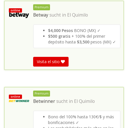
Premium
online
Betway
sucht in
El Quimilo
$4,000 Pesos
BONO (MX) ✓
$500 gratis
+ 100% del primer
depósito hasta
$3,500
pesos (MX) ✓
Visita el sitio
Premium
online
Betwinner
sucht in
El Quimilo
Bono del 100% hasta 130€/$ y más
bonificaciones ✓