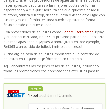
de apertura, en los proveedores de apuestas en línea puedes
hacer apuestas deportivas a las mejores cuotas de forma
espontánea y a cualquier hora. Ya sea que apuestes desde tu
teléfono, tableta o laptop, desde tu casa o desde otro lugar con
tus amigos o tu familia, en línea puedes apostar de forma
flexible desde cualquier ciudad.
Con proveedores de apuestas como
Codere
,
BetWarrior
, Bplay
y el líder del mercado, Bet365, el próximo partido de fútbol será
aún más apasionante. ¡Apuesta ahora gratis en, por ejemplo,
Bet365 a un partido de fútbol, tenis o baloncesto!
¿Falta alguna casa de apuestas importante o un corredor de
apuestas en El Quimilo? ¡Infórmanos en Contacto!
Aquí encontrarás las mejores casas de apuestas, incluyendo
todas las promociones con bonificaciones exclusivas para ti:
Premium
online
1xbet
sucht in
El Quimilo
100% de bonificación en el primer