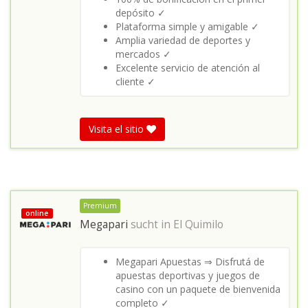
depósito ✓
Plataforma simple y amigable ✓
Amplia variedad de deportes y
mercados ✓
Excelente servicio de atención al
cliente ✓
Visita el sitio
Premium
online
Megapari
sucht in
El Quimilo
Megapari Apuestas ⇒ Disfrutá de
apuestas deportivas y juegos de
casino con un paquete de bienvenida
completo ✓