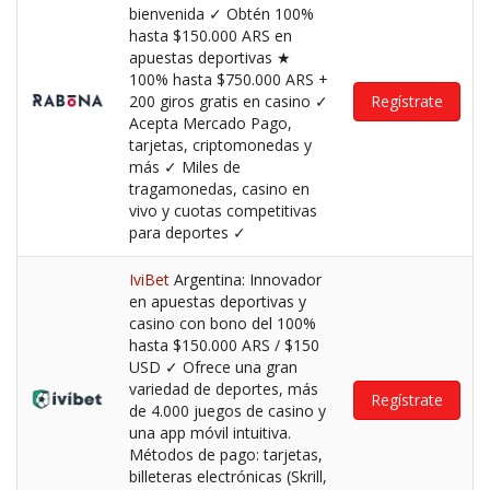
bienvenida ✓ Obtén 100%
hasta $150.000 ARS en
apuestas deportivas ★
100% hasta $750.000 ARS +
200 giros gratis en casino ✓
Regístrate
Acepta Mercado Pago,
tarjetas, criptomonedas y
más ✓ Miles de
tragamonedas, casino en
vivo y cuotas competitivas
para deportes ✓
IviBet
Argentina: Innovador
en apuestas deportivas y
casino con bono del 100%
hasta $150.000 ARS / $150
USD ✓ Ofrece una gran
variedad de deportes, más
Regístrate
de 4.000 juegos de casino y
una app móvil intuitiva.
Métodos de pago: tarjetas,
billeteras electrónicas (Skrill,