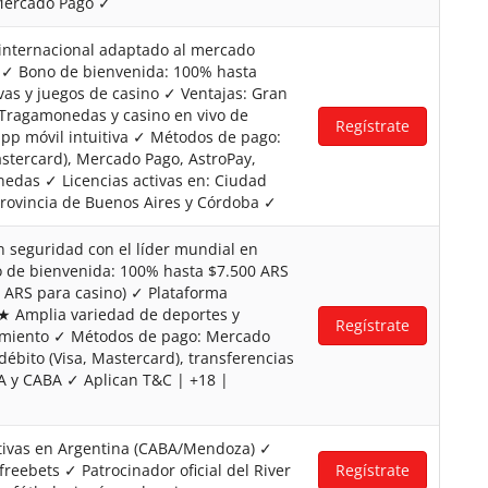
 Mercado Pago ✓
internacional adaptado al mercado
l ✓ Bono de bienvenida: 100% hasta
as y juegos de casino ✓ Ventajas: Gran
Tragamonedas y casino en vivo de
Regístrate
app móvil intuitiva ✓ Métodos de pago:
Mastercard), Mercado Pago, AstroPay,
nedas ✓ Licencias activas en: Ciudad
rovincia de Buenos Aires y Córdoba ✓
 seguridad con el líder mundial en
o de bienvenida: 100% hasta $7.500 ARS
 ARS para casino) ✓ Plataforma
 ★ Amplia variedad de deportes y
Regístrate
imiento ✓ Métodos de pago: Mercado
 débito (Visa, Mastercard), transferencias
BA y CABA ✓ Aplican T&C | +18 |
tivas en Argentina (CABA/Mendoza) ✓
reebets ✓ Patrocinador oficial del River
Regístrate