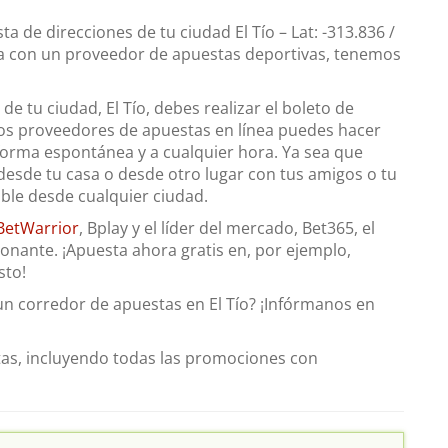
ta de direcciones de tu ciudad El Tío – Lat: -313.836 /
ínea con un proveedor de apuestas deportivas, tenemos
de tu ciudad, El Tío, debes realizar el boleto de
los proveedores de apuestas en línea puedes hacer
forma espontánea y a cualquier hora. Ya sea que
 desde tu casa o desde otro lugar con tus amigos o tu
ible desde cualquier ciudad.
BetWarrior
, Bplay y el líder del mercado, Bet365, el
onante. ¡Apuesta ahora gratis en, por ejemplo,
sto!
un corredor de apuestas en El Tío? ¡Infórmanos en
tas, incluyendo todas las promociones con