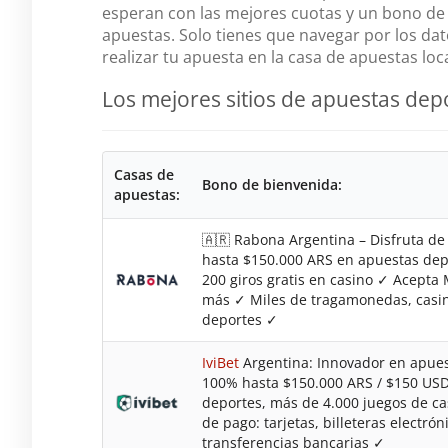
esperan con las mejores cuotas y un bono de 
apuestas. Solo tienes que navegar por los datos
realizar tu apuesta en la casa de apuestas loca
Los mejores sitios de apuestas depo
Casas de
Bono de bienvenida:
apuestas:
🇦🇷 Rabona Argentina – Disfruta d
hasta $150.000 ARS en apuestas dep
200 giros gratis en casino ✓ Acepta
más ✓ Miles de tragamonedas, casino
deportes ✓
IviBet
Argentina: Innovador en apues
100% hasta $150.000 ARS / $150 USD
deportes, más de 4.000 juegos de ca
de pago: tarjetas, billeteras electrón
transferencias bancarias ✓