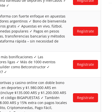
lia variedad de deportes y mercados ✓
Regístrate
ente ✓
aforma con fuerte enfoque en apuestas
adores argentinos ✓ Bono de bienvenida
ros gratis ✓ Apuestas en vivo, fútbol,
onedas populares ✓ Pagos en pesos
Regístrate
as, transferencias bancarias y métodos
ataforma rápida – sin necesidad de
 más bonificaciones ✓ Las
ores ligas ✓ Más de 1000 eventos
Regístrate
 Builder como Betconstructor ✓
/7 ✓
rtivas y casino online con doble bono
 en deportes y $1.980.000 ARS en
 (incluye $135.000 ARS y $1.200.000 ARS
on el código BIGAPUESTAS ✓ También
Regístrate
88.000 ARS y 15% extra con pagos locales
ito, Criptomonedas, Pago Fácil,