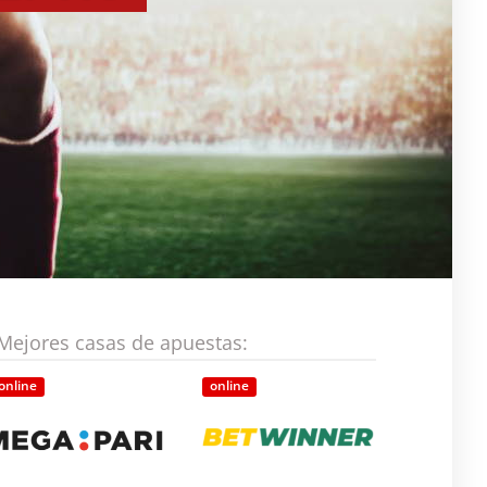
Mejores casas de apuestas:
online
online