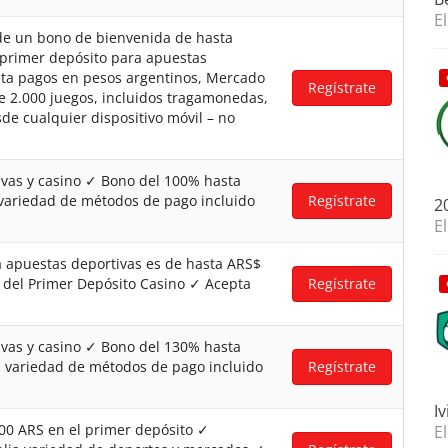
El
de un bono de bienvenida de hasta
 primer depósito para apuestas
pta pagos en pesos argentinos, Mercado
Regístrate
e 2.000 juegos, incluidos tragamonedas,
de cualquier dispositivo móvil – no
vas y casino ✓ Bono del 100% hasta
variedad de métodos de pago incluido
Regístrate
2
El
 apuestas deportivas es de hasta ARS$
 del Primer Depósito Casino ✓ Acepta
Regístrate
vas y casino ✓ Bono del 130% hasta
 variedad de métodos de pago incluido
Regístrate
Iv
00 ARS en el primer depósito ✓
El