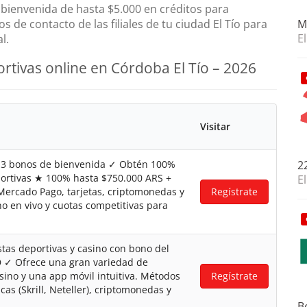
bienvenida de hasta $5.000 en créditos para
 de contacto de las filiales de tu ciudad El Tío para
M
El
l.
rtivas online en Córdoba El Tío – 2026
Visitar
e 3 bonos de bienvenida ✓ Obtén 100%
2
ortivas ★ 100% hasta $750.000 ARS +
El
 Mercado Pago, tarjetas, criptomonedas y
Regístrate
 en vivo y cuotas competitivas para
tas deportivas y casino con bono del
 ✓ Ofrece una gran variedad de
sino y una app móvil intuitiva. Métodos
Regístrate
icas (Skrill, Neteller), criptomonedas y
B