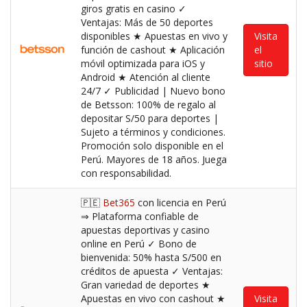
giros gratis en casino ✓
Ventajas: Más de 50 deportes
disponibles ★ Apuestas en vivo y
Visita
función de cashout ★ Aplicación
el
móvil optimizada para iOS y
sitio
Android ★ Atención al cliente
24/7 ✓ Publicidad | Nuevo bono
de Betsson: 100% de regalo al
depositar S/50 para deportes |
Sujeto a términos y condiciones.
Promoción solo disponible en el
Perú. Mayores de 18 años. Juega
con responsabilidad.
🇵🇪
Bet365
con licencia en Perú
⇒ Plataforma confiable de
apuestas deportivas y casino
online en Perú ✓ Bono de
bienvenida: 50% hasta S/500 en
créditos de apuesta ✓ Ventajas:
Gran variedad de deportes ★
Apuestas en vivo con cashout ★
Visita