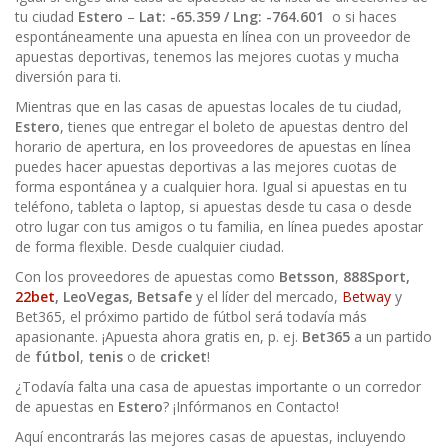
tu ciudad
Estero
–
Lat: -65.359 / Lng: -764.601
o si haces
espontáneamente una apuesta en línea con un proveedor de
apuestas deportivas, tenemos las mejores cuotas y mucha
diversión para ti.
Mientras que en las casas de apuestas locales de tu ciudad,
Estero
, tienes que entregar el boleto de apuestas dentro del
horario de apertura, en los proveedores de apuestas en línea
puedes hacer apuestas deportivas a las mejores cuotas de
forma espontánea y a cualquier hora. Igual si apuestas en tu
teléfono, tableta o laptop, si apuestas desde tu casa o desde
otro lugar con tus amigos o tu familia, en línea puedes apostar
de forma flexible. Desde cualquier ciudad.
Con los proveedores de apuestas como
Betsson
,
888Sport,
22bet
, LeoVegas, Betsafe
y el líder del mercado,
Betway
y
Bet365, el próximo partido de fútbol será todavía más
apasionante. ¡Apuesta ahora gratis en, p. ej.
Bet365
a un partido
de
fútbol
,
tenis
o de
cricket
!
¿Todavía falta una casa de apuestas importante o un corredor
de apuestas en
Estero
? ¡Infórmanos en Contacto!
Aquí encontrarás las mejores casas de apuestas, incluyendo