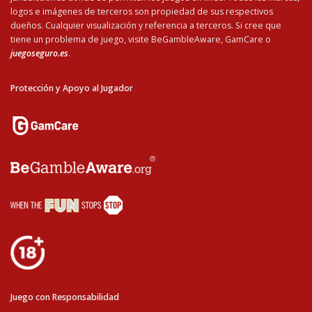
logos e imágenes de terceros son propiedad de sus respectivos
dueños. Cualquier visualización y referencia a terceros. Si cree que
tiene un problema de juego, visite BeGambleAware, GamCare o
juegoseguro.es
.
Protección y Apoyo al Jugador
Juego con Responsabilidad