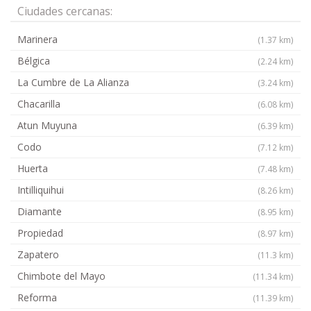
Ciudades cercanas:
Marinera
(1.37 km)
Bélgica
(2.24 km)
La Cumbre de La Alianza
(3.24 km)
Chacarilla
(6.08 km)
Atun Muyuna
(6.39 km)
Codo
(7.12 km)
Huerta
(7.48 km)
Intilliquihui
(8.26 km)
Diamante
(8.95 km)
Propiedad
(8.97 km)
Zapatero
(11.3 km)
Chimbote del Mayo
(11.34 km)
Reforma
(11.39 km)