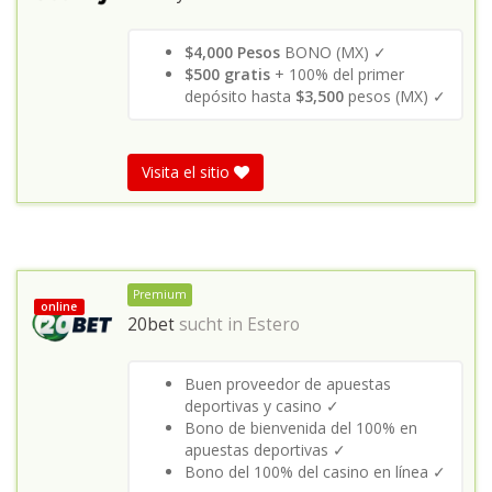
$4,000 Pesos
BONO (MX) ✓
$500 gratis
+ 100% del primer
depósito hasta
$3,500
pesos (MX) ✓
Visita el sitio
Premium
online
20bet
sucht in
Estero
Buen proveedor de apuestas
deportivas y casino ✓
Bono de bienvenida del 100% en
apuestas deportivas ✓
Bono del 100% del casino en línea ✓