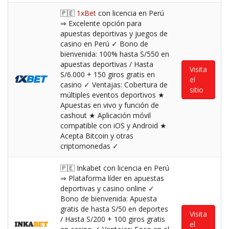
🇵🇪
1xBet
con licencia en Perú
⇒ Excelente opción para
apuestas deportivas y juegos de
casino en Perú ✓ Bono de
bienvenida: 100% hasta S/550 en
apuestas deportivas / Hasta
Visita
S/6.000 + 150 giros gratis en
el
casino ✓ Ventajas: Cobertura de
sitio
múltiples eventos deportivos ★
Apuestas en vivo y función de
cashout ★ Aplicación móvil
compatible con iOS y Android ★
Acepta Bitcoin y otras
criptomonedas ✓
🇵🇪 Inkabet con licencia en Perú
⇒ Plataforma líder en apuestas
deportivas y casino online ✓
Bono de bienvenida: Apuesta
gratis de hasta S/50 en deportes
Visita
/ Hasta S/200 + 100 giros gratis
el