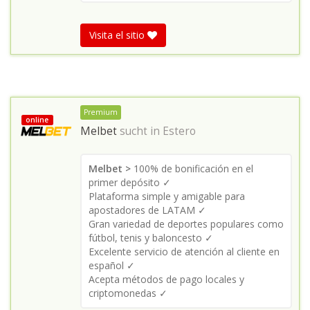
Visita el sitio
Premium
online
Melbet
sucht in
Estero
Melbet >
100% de bonificación en el
primer depósito ✓
Plataforma simple y amigable para
apostadores de LATAM ✓
Gran variedad de deportes populares como
fútbol, tenis y baloncesto ✓
Excelente servicio de atención al cliente en
español ✓
Acepta métodos de pago locales y
criptomonedas ✓