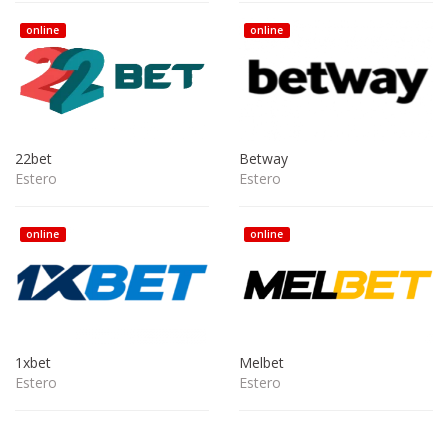
online
online
22bet
Betway
Estero
Estero
online
online
1xbet
Melbet
Estero
Estero