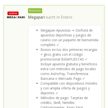
Premium
online
Megapari
sucht in
Estero
Megapari Apuestas ⇒ Disfrutá de
apuestas deportivas y juegos de
casino con un paquete de bienvenida
completo ✓
Bonos en tus dos primeras recargas
+ giros gratis con el código
promocional BIGAPUESTAS ✓
Incluye apuesta gratuita y beneficios
extra con métodos de pago locales
como AstroPay, Transferencia
Bancaria o Mercado Pago ✓
Compatible con dispositivos móviles
y con amplia oferta de juegos y
deportes ✓
Métodos de pago: Tarjetas de
crédito, Skrill, Neteller,
Criptomonedas, Pago Fácil,