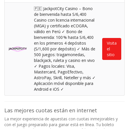
🇵🇪 JackpotCity Casino – Bono
de bienvenida hasta S/6,400
Casino con licencia internacional
(MGA) y certificado eCOGRA,
válido en Perú ✓ Bono de
bienvenida: 100 % hasta S/6,400
en los primeros 4 depósitos
Visita
(S/1,600 por depósito) ✓ Más de
el
500 juegos: tragamonedas,
sitio
blackjack, ruleta y casino en vivo
✓ Pagos locales: Visa,
Mastercard, PagoEfectivo,
AstroPay, Skrill, Neteller y más ✓
Aplicación móvil disponible para
Android e iOS ✓
Las mejores cuotas están en internet
La mejor experiencia de apuestas con cuotas inmejorables y
con el juego preparado para ganar está en línea. Tu boleto