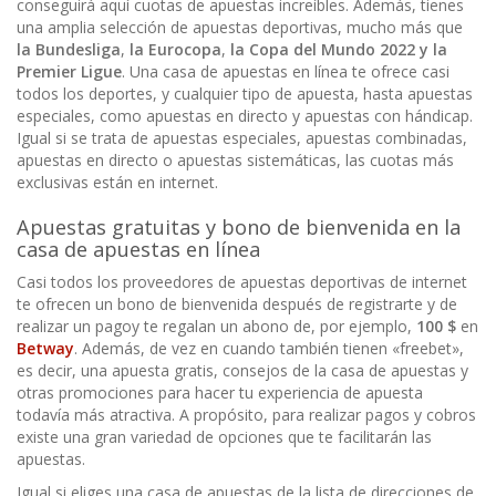
conseguirá aquí cuotas de apuestas increíbles. Además, tienes
una amplia selección de apuestas deportivas, mucho más que
la Bundesliga
,
la Eurocopa
,
la Copa del Mundo 2022 y la
Premier Ligue
. Una casa de apuestas en línea te ofrece casi
todos los deportes, y cualquier tipo de apuesta, hasta apuestas
especiales, como apuestas en directo y apuestas con hándicap.
Igual si se trata de apuestas especiales, apuestas combinadas,
apuestas en directo o apuestas sistemáticas, las cuotas más
exclusivas están en internet.
Apuestas gratuitas y bono de bienvenida en la
casa de apuestas en línea
Casi todos los proveedores de apuestas deportivas de internet
te ofrecen un bono de bienvenida después de registrarte y de
realizar un pagoy te regalan un abono de, por ejemplo,
100 $
en
Betway
. Además, de vez en cuando también tienen «freebet»,
es decir, una apuesta gratis, consejos de la casa de apuestas y
otras promociones para hacer tu experiencia de apuesta
todavía más atractiva. A propósito, para realizar pagos y cobros
existe una gran variedad de opciones que te facilitarán las
apuestas.
Igual si eliges una casa de apuestas de la lista de direcciones de