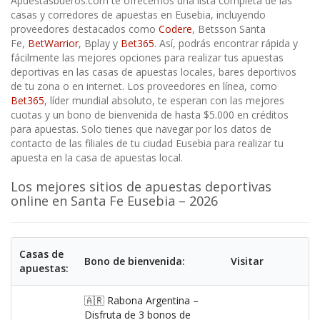
Apuestasbueros.com te ofrecemos una lista completa de las
casas y corredores de apuestas en Eusebia, incluyendo
proveedores destacados como
Codere
, Betsson Santa
Fe,
BetWarrior
, Bplay y
Bet365
. Así, podrás encontrar rápida y
fácilmente las mejores opciones para realizar tus apuestas
deportivas en las casas de apuestas locales, bares deportivos
de tu zona o en internet. Los proveedores en línea, como
Bet365
, líder mundial absoluto, te esperan con las mejores
cuotas y un bono de bienvenida de hasta $5.000 en créditos
para apuestas. Solo tienes que navegar por los datos de
contacto de las filiales de tu ciudad Eusebia para realizar tu
apuesta en la casa de apuestas local.
Los mejores sitios de apuestas deportivas
online en Santa Fe Eusebia – 2026
Casas de
Bono de bienvenida:
Visitar
apuestas:
🇦🇷 Rabona Argentina –
Disfruta de 3 bonos de