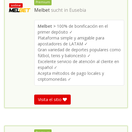
Premium
online
Melbet
sucht in
Eusebia
Melbet >
100% de bonificación en el
primer depósito ✓
Plataforma simple y amigable para
apostadores de LATAM ✓
Gran variedad de deportes populares como
fútbol, tenis y baloncesto ✓
Excelente servicio de atención al cliente en
español ✓
Acepta métodos de pago locales y
criptomonedas ✓
Visita el sitio