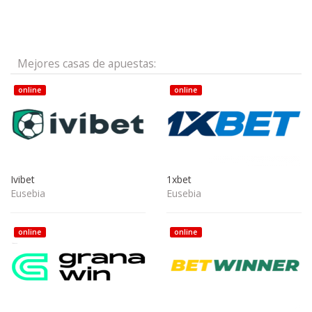
Mejores casas de apuestas:
online
online
Ivibet
1xbet
Eusebia
Eusebia
online
online