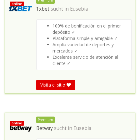
Premium
online
1xbet
sucht in
Eusebia
100% de bonificación en el primer
depósito ✓
Plataforma simple y amigable ✓
Amplia variedad de deportes y
mercados ✓
Excelente servicio de atención al
cliente ✓
Visita el sitio
Premium
online
Betway
sucht in
Eusebia