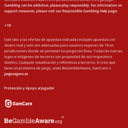
Gambling can be addictive, please play responsibly. For information on
support measures, please visit our Responsible Gambling Help page.
+18:
Este sitio y las ofertas de apuestas indicadas incluyen apuestas con
dinero real y solo son adecuadas para usuarios mayores de 18 en
jurisdicciones donde se permiten los juegos en línea. Todas las marcas,
logos e imágenes de terceros son propiedad de sus respectivos
dueños. Cualquier visualización y referencia a terceros. Si cree que
tiene un problema de juego, visite BeGambleAware, GamCare o
juegoseguro.es
.
Protección y Apoyo al Jugador