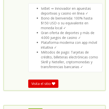
IviBet ⇒ Innovador en apuestas
deportivas y casino en línea ✓
Bono de bienvenida: 100% hasta
$150 USD o su equivalente en
moneda local ✓
Gran oferta de deportes y más de
4.000 juegos de casino ✓
Plataforma moderna con app móvil
intuitiva ✓
Métodos de pago: Tarjetas de
crédito, billeteras electrónicas como
Skrill y Neteller, criptomonedas y
transferencias bancarias ✓
Visita el sitio