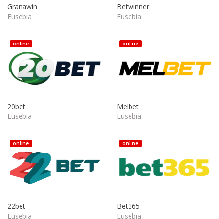
Granawin
Betwinner
Eusebia
Eusebia
online
online
20bet
Melbet
Eusebia
Eusebia
online
online
22bet
Bet365
Eusebia
Eusebia