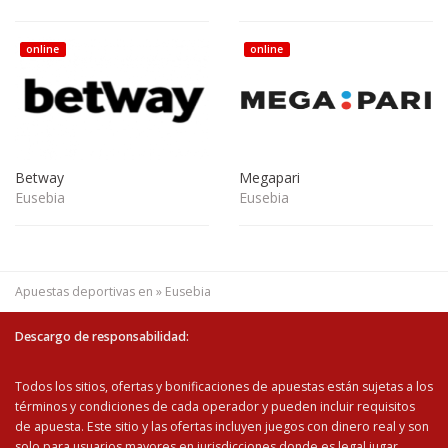
online
online
Betway
Megapari
Eusebia
Eusebia
Apuestas deportivas en
»
Eusebia
Descargo de responsabilidad:
Todos los sitios, ofertas y bonificaciones de apuestas están sujetas a los
términos y condiciones de cada operador y pueden incluir requisitos
de apuesta. Este sitio y las ofertas incluyen juegos con dinero real y son
solo para usuarios mayores en jurisdicciones donde es legal jugar.