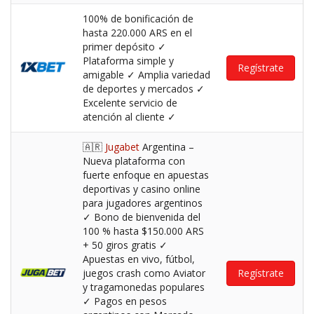
100% de bonificación de
hasta 220.000 ARS en el
primer depósito ✓
Plataforma simple y
Regístrate
amigable ✓ Amplia variedad
de deportes y mercados ✓
Excelente servicio de
atención al cliente ✓
🇦🇷
Jugabet
Argentina –
Nueva plataforma con
fuerte enfoque en apuestas
deportivas y casino online
para jugadores argentinos
✓ Bono de bienvenida del
100 % hasta $150.000 ARS
+ 50 giros gratis ✓
Apuestas en vivo, fútbol,
juegos crash como Aviator
Regístrate
y tragamonedas populares
✓ Pagos en pesos