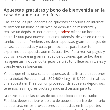
Apuestas gratuitas y bono de bienvenida en la
casa de apuestas en línea
Casi todos los proveedores de apuestas deportivas en internet
te ofrecen un bono de bienvenida después de registrarte y
realizar un depósito. Por ejemplo,
Codere
ofrece un bono de
hasta $5.000 para nuevos usuarios. Además, de vez en cuando
también tienen “freebets”, es decir, apuestas gratis, consejos de
la casa de apuestas y otras promociones para hacer tu
experiencia de apuesta aún más atractiva. Para realizar pagos y
cobros, existe una gran variedad de opciones que te facilitarán
las apuestas, incluyendo tarjetas de crédito, billeteras virtuales y
transferencias bancarias.
Ya sea que elijas una casa de apuestas de la lista de direcciones
de tu ciudad Eusebia – Lat: -309.462 / Lng: -618.570 o si realizas
una apuesta en línea con un proveedor de apuestas deportivas,
tenemos las mejores cuotas y mucha diversión para ti.
Mientras que en las casas de apuestas locales de tu ciudad,
Eusebia, debes realizar el boleto de apuestas dentro del horario
de apertura, en los proveedores de apuestas en línea puedes