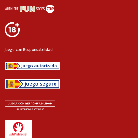
Juego con Responsabilidad