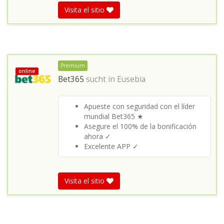
Visita el sitio
Premium
online
Bet365
sucht in
Eusebia
Apueste con seguridad con el líder
mundial Bet365 ★
Asegure el 100% de la bonificación
ahora ✓
Excelente APP ✓
Visita el sitio