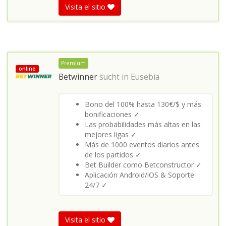
Visita el sitio
Premium
online
Betwinner
sucht in
Eusebia
Bono del 100% hasta 130€/$ y más
bonificaciones ✓
Las probabilidades más altas en las
mejores ligas ✓
Más de 1000 eventos diarios antes
de los partidos ✓
Bet Builder como Betconstructor ✓
Aplicación Android/iOS & Soporte
24/7 ✓
Visita el sitio