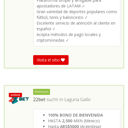
Plataforma simple y amigable para
apostadores de LATAM ✓
Gran variedad de deportes populares como
fútbol, tenis y baloncesto ✓
Excelente servicio de atención al cliente en
español ✓
Acepta métodos de pago locales y
criptomonedas ✓
Visita el sitio
Premium
online
22bet
sucht in
Laguna Gallo
100% BONO DE BIENVENIDA
HASTA
2,500
MXN (Mexico)
Hasta
ARS$5000
(Argentinia)