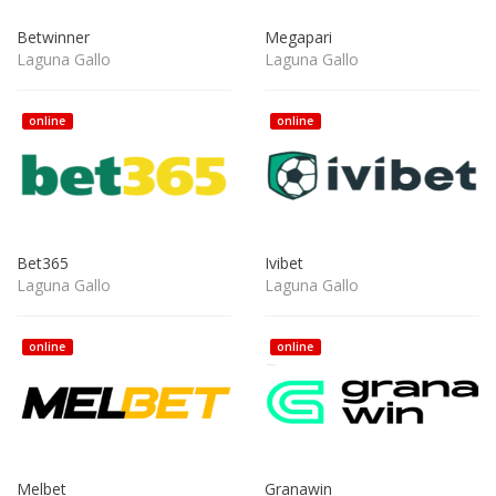
Betwinner
Megapari
Laguna Gallo
Laguna Gallo
online
online
Bet365
Ivibet
Laguna Gallo
Laguna Gallo
online
online
Melbet
Granawin