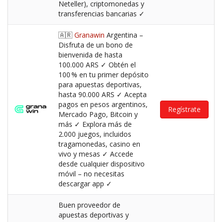
Neteller), criptomonedas y
transferencias bancarias ✓
🇦🇷
Granawin
Argentina –
Disfruta de un bono de
bienvenida de hasta
100.000 ARS ✓ Obtén el
100 % en tu primer depósito
para apuestas deportivas,
hasta 90.000 ARS ✓ Acepta
pagos en pesos argentinos,
Regístrate
Mercado Pago, Bitcoin y
más ✓ Explora más de
2.000 juegos, incluidos
tragamonedas, casino en
vivo y mesas ✓ Accede
desde cualquier dispositivo
móvil – no necesitas
descargar app ✓
Buen proveedor de
apuestas deportivas y