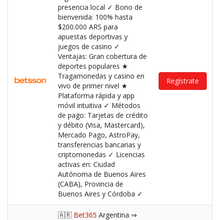
presencia local ✓ Bono de
bienvenida: 100% hasta
$200.000 ARS para
apuestas deportivas y
juegos de casino ✓
Ventajas: Gran cobertura de
deportes populares ★
Tragamonedas y casino en
Regístrate
vivo de primer nivel ★
Plataforma rápida y app
móvil intuitiva ✓ Métodos
de pago: Tarjetas de crédito
y débito (Visa, Mastercard),
Mercado Pago, AstroPay,
transferencias bancarias y
criptomonedas ✓ Licencias
activas en: Ciudad
Autónoma de Buenos Aires
(CABA), Provincia de
Buenos Aires y Córdoba ✓
🇦🇷
Bet365
Argentina ⇒