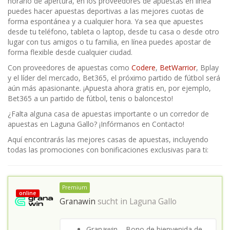
horario de apertura, en los proveedores de apuestas en línea
puedes hacer apuestas deportivas a las mejores cuotas de
forma espontánea y a cualquier hora. Ya sea que apuestes
desde tu teléfono, tableta o laptop, desde tu casa o desde otro
lugar con tus amigos o tu familia, en línea puedes apostar de
forma flexible desde cualquier ciudad.
Con proveedores de apuestas como
Codere
,
BetWarrior
, Bplay
y el líder del mercado, Bet365, el próximo partido de fútbol será
aún más apasionante. ¡Apuesta ahora gratis en, por ejemplo,
Bet365 a un partido de fútbol, tenis o baloncesto!
¿Falta alguna casa de apuestas importante o un corredor de
apuestas en Laguna Gallo? ¡Infórmanos en Contacto!
Aquí encontrarás las mejores casas de apuestas, incluyendo
todas las promociones con bonificaciones exclusivas para ti:
Premium
online
Granawin
sucht in
Laguna Gallo
Granawin – Bono de bienvenida de