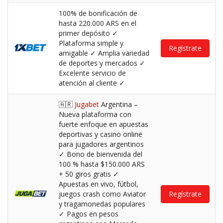
100% de bonificación de
hasta 220.000 ARS en el
primer depósito ✓
Plataforma simple y
Regístrate
amigable ✓ Amplia variedad
de deportes y mercados ✓
Excelente servicio de
atención al cliente ✓
🇦🇷
Jugabet
Argentina –
Nueva plataforma con
fuerte enfoque en apuestas
deportivas y casino online
para jugadores argentinos
✓ Bono de bienvenida del
100 % hasta $150.000 ARS
+ 50 giros gratis ✓
Apuestas en vivo, fútbol,
juegos crash como Aviator
Regístrate
y tragamonedas populares
✓ Pagos en pesos