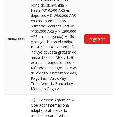
bono de bienvenida ✓
Hasta $310.500 ARS en
deportes y $1.980.000 ARS
en casino en tus dos
primeras recargas (incluye
$135.000 ARS y $1.200.000
ARS en la segunda) + 150
Regístrate
giros gratis con el código
BIGAPUESTAS ✓ También
incluye apuesta gratuita de
hasta $88.000 ARS y 15%
extra con pagos locales ✓
Métodos de pago: Tarjetas
de crédito, Criptomonedas,
Pago Fácil, AstroPay,
Transferencia Bancaria y
Mercado Pago ✓
🇦🇷 Betsson Argentina ⇒
Operador internacional
adaptado al mercado
argentino con fuerte