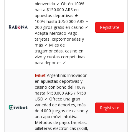
bienvenida ✓ Obtén 100%
hasta $150.000 ARS en
apuestas deportivas ★
100% hasta $750.000 ARS +
200 giros gratis en casino ✓
Regístrate
Acepta Mercado Pago,
tarjetas, criptomonedas y
más ✓ Miles de
tragamonedas, casino en
vivo y cuotas competitivas
para deportes ✓
IviBet
Argentina: Innovador
en apuestas deportivas y
casino con bono del 100%
hasta $150.000 ARS / $150
USD ✓ Ofrece una gran
variedad de deportes, más
Regístrate
de 4.000 juegos de casino y
una app móvil intuitiva.
Métodos de pago: tarjetas,
billeteras electrónicas (Skrill,