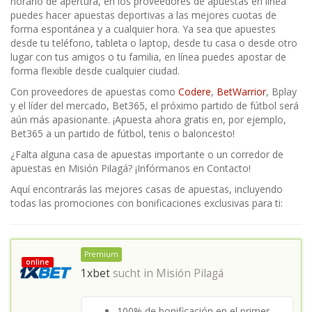
horario de apertura, en los proveedores de apuestas en línea
puedes hacer apuestas deportivas a las mejores cuotas de
forma espontánea y a cualquier hora. Ya sea que apuestes
desde tu teléfono, tableta o laptop, desde tu casa o desde otro
lugar con tus amigos o tu familia, en línea puedes apostar de
forma flexible desde cualquier ciudad.
Con proveedores de apuestas como
Codere
,
BetWarrior
, Bplay
y el líder del mercado, Bet365, el próximo partido de fútbol será
aún más apasionante. ¡Apuesta ahora gratis en, por ejemplo,
Bet365 a un partido de fútbol, tenis o baloncesto!
¿Falta alguna casa de apuestas importante o un corredor de
apuestas en Misión Pilagá? ¡Infórmanos en Contacto!
Aquí encontrarás las mejores casas de apuestas, incluyendo
todas las promociones con bonificaciones exclusivas para ti:
Premium
online
1xbet
sucht in
Misión Pilagá
100% de bonificación en el primer