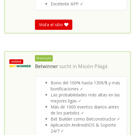
Excelente APP ✓
Visita el sitio
Premium
online
Betwinner
sucht in
Misión Pilagá
Bono del 100% hasta 130€/$ y más
bonificaciones ✓
Las probabilidades más altas en las
mejores ligas ✓
Más de 1000 eventos diarios antes
de los partidos ✓
Bet Builder como Betconstructor ✓
Aplicación Android/iOS & Soporte
24/7 ✓