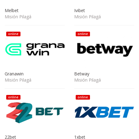
Melbet
Ivibet
Misión Pilagá
Misión Pilagá
online
online
Granawin
Betway
Misión Pilagá
Misión Pilagá
online
online
22bet
1xbet