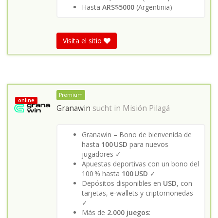
Hasta
ARS$5000
(Argentinia)
Visita el sitio
Premium
online
Granawin
sucht in
Misión Pilagá
Granawin – Bono de bienvenida de
hasta
100 USD
para nuevos
jugadores ✓
Apuestas deportivas con un bono del
100 % hasta
100 USD
✓
Depósitos disponibles en
USD
, con
tarjetas, e-wallets y criptomonedas
✓
Más de
2.000 juegos
: