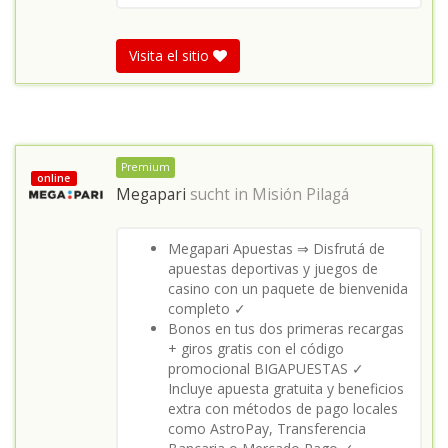
Visita el sitio
Premium
online
Megapari
sucht in
Misión Pilagá
Megapari Apuestas ⇒ Disfrutá de
apuestas deportivas y juegos de
casino con un paquete de bienvenida
completo ✓
Bonos en tus dos primeras recargas
+ giros gratis con el código
promocional BIGAPUESTAS ✓
Incluye apuesta gratuita y beneficios
extra con métodos de pago locales
como AstroPay, Transferencia