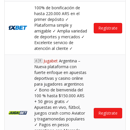
100% de bonificación de
hasta 220.000 ARS en el
primer depósito ✓
Plataforma simple y
Regístrate
amigable ✓ Amplia variedad
de deportes y mercados ✓
Excelente servicio de
atención al cliente ✓
🇦🇷
Jugabet
Argentina –
Nueva plataforma con
fuerte enfoque en apuestas
deportivas y casino online
para jugadores argentinos
✓ Bono de bienvenida del
100 % hasta $150.000 ARS
+ 50 giros gratis ✓
Apuestas en vivo, fútbol,
juegos crash como Aviator
Regístrate
y tragamonedas populares
✓ Pagos en pesos