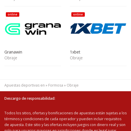
online
online
Granawin
1xbet
Obraje
Obraje
Apuestas deportivas en
»
Formosa
»
Obraje
Descargo de responsabilidad:
Todos los sitios, ofertas y bonificaciones de apuestas están sujetas a los
términos y condiciones de cada operador y pueden incluir requisitos
de apuesta. Este sitio y las ofertas incluyen juegos con dinero real y son
solo para usuarios mayores en jurisdicciones donde es legal jugar.