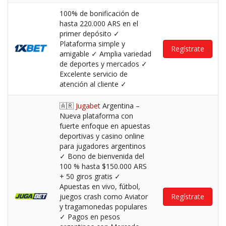
100% de bonificación de
hasta 220.000 ARS en el
primer depósito ✓
Plataforma simple y
Regístrate
amigable ✓ Amplia variedad
de deportes y mercados ✓
Excelente servicio de
atención al cliente ✓
🇦🇷
Jugabet
Argentina –
Nueva plataforma con
fuerte enfoque en apuestas
deportivas y casino online
para jugadores argentinos
✓ Bono de bienvenida del
100 % hasta $150.000 ARS
+ 50 giros gratis ✓
Apuestas en vivo, fútbol,
juegos crash como Aviator
Regístrate
y tragamonedas populares
✓ Pagos en pesos