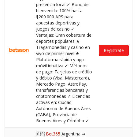
presencia local ✓ Bono de
bienvenida: 100% hasta
$200.000 ARS para
apuestas deportivas y
juegos de casino ✓
Ventajas: Gran cobertura de
deportes populares ★
Tragamonedas y casino en
Regístrate
vivo de primer nivel ★
Plataforma rápida y app
móvil intuitiva ✓ Métodos
de pago: Tarjetas de crédito
y débito (Visa, Mastercard),
Mercado Pago, AstroPay,
transferencias bancarias y
criptomonedas ✓ Licencias
activas en: Ciudad
Autónoma de Buenos Aires
(CABA), Provincia de
Buenos Aires y Córdoba ✓
🇦🇷
Bet365
Argentina ⇒