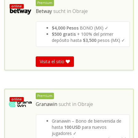
Premium
online
Betway
sucht in
Obraje
$4,000 Pesos
BONO (MX) ✓
$500 gratis
+ 100% del primer
depósito hasta
$3,500
pesos (MX) ✓
Visita el sitio
Premium
online
Granawin
sucht in
Obraje
Granawin – Bono de bienvenida de
hasta
100 USD
para nuevos
jugadores ✓