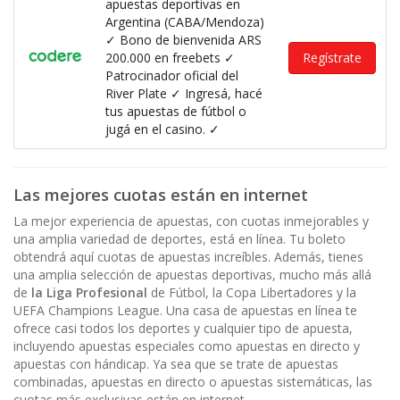
apuestas deportivas en
Argentina (CABA/Mendoza)
✓ Bono de bienvenida ARS
200.000 en freebets ✓
Regístrate
Patrocinador oficial del
River Plate ✓ Ingresá, hacé
tus apuestas de fútbol o
jugá en el casino. ✓
Las mejores cuotas están en internet
La mejor experiencia de apuestas, con cuotas inmejorables y
una amplia variedad de deportes, está en línea. Tu boleto
obtendrá aquí cuotas de apuestas increíbles. Además, tienes
una amplia selección de apuestas deportivas, mucho más allá
de
la Liga Profesional
de Fútbol, la Copa Libertadores y la
UEFA Champions League. Una casa de apuestas en línea te
ofrece casi todos los deportes y cualquier tipo de apuesta,
incluyendo apuestas especiales como apuestas en directo y
apuestas con hándicap. Ya sea que se trate de apuestas
combinadas, apuestas en directo o apuestas sistemáticas, las
cuotas más exclusivas están en internet.