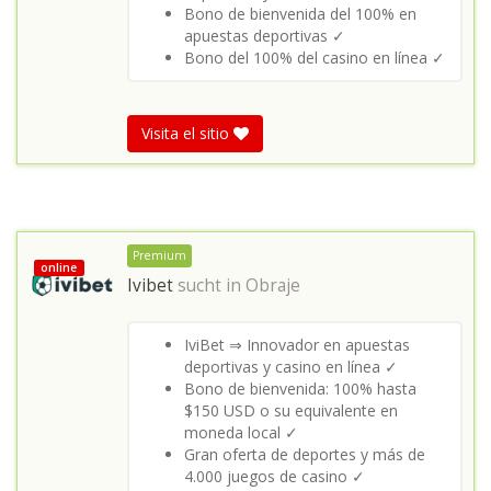
Bono de bienvenida del 100% en
apuestas deportivas ✓
Bono del 100% del casino en línea ✓
Visita el sitio
Premium
online
Ivibet
sucht in
Obraje
IviBet ⇒ Innovador en apuestas
deportivas y casino en línea ✓
Bono de bienvenida: 100% hasta
$150 USD o su equivalente en
moneda local ✓
Gran oferta de deportes y más de
4.000 juegos de casino ✓