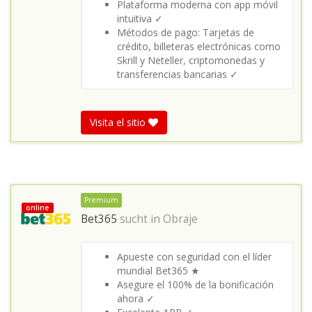
Plataforma moderna con app móvil
intuitiva ✓
Métodos de pago: Tarjetas de
crédito, billeteras electrónicas como
Skrill y Neteller, criptomonedas y
transferencias bancarias ✓
Visita el sitio
Premium
online
Bet365
sucht in
Obraje
Apueste con seguridad con el líder
mundial Bet365 ★
Asegure el 100% de la bonificación
ahora ✓