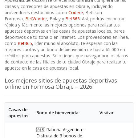
Apuestasbueros.com te ofrecemos una lista completa de las
casas y corredores de apuestas en Obraje, incluyendo
proveedores destacados como
Codere
, Betsson
Formosa,
BetWarrior
, Bplay y
Bet365
. Así, podrás encontrar
rápida y fácilmente las mejores opciones para realizar tus
apuestas deportivas en las casas de apuestas locales, bares
deportivos de tu zona o en internet. Los proveedores en línea,
como
Bet365
, líder mundial absoluto, te esperan con las
mejores cuotas y un bono de bienvenida de hasta $5.000 en
créditos para apuestas. Solo tienes que navegar por los datos
de contacto de las filiales de tu ciudad Obraje para realizar tu
apuesta en la casa de apuestas local.
Los mejores sitios de apuestas deportivas
online en Formosa Obraje – 2026
Casas de
Bono de bienvenida:
Visitar
apuestas:
🇦🇷 Rabona Argentina –
Disfruta de 3 bonos de