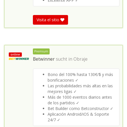
Excelente APP ✓
Visita el sitio
Premium
online
Betwinner
sucht in
Obraje
Bono del 100% hasta 130€/$ y más
bonificaciones ✓
Las probabilidades más altas en las
mejores ligas ✓
Más de 1000 eventos diarios antes
de los partidos ✓
Bet Builder como Betconstructor ✓
Aplicación Android/iOS & Soporte
24/7 ✓