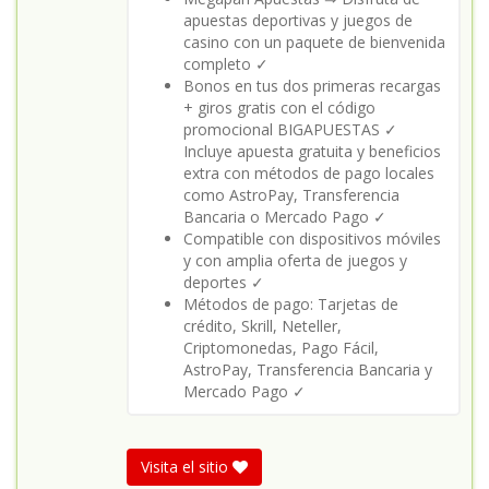
apuestas deportivas y juegos de
casino con un paquete de bienvenida
completo ✓
Bonos en tus dos primeras recargas
+ giros gratis con el código
promocional BIGAPUESTAS ✓
Incluye apuesta gratuita y beneficios
extra con métodos de pago locales
como AstroPay, Transferencia
Bancaria o Mercado Pago ✓
Compatible con dispositivos móviles
y con amplia oferta de juegos y
deportes ✓
Métodos de pago: Tarjetas de
crédito, Skrill, Neteller,
Criptomonedas, Pago Fácil,
AstroPay, Transferencia Bancaria y
Mercado Pago ✓
Visita el sitio