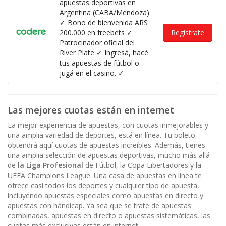
apuestas deportivas en
Argentina (CABA/Mendoza)
✓ Bono de bienvenida ARS
200.000 en freebets ✓
Regístrate
Patrocinador oficial del
River Plate ✓ Ingresá, hacé
tus apuestas de fútbol o
jugá en el casino. ✓
Las mejores cuotas están en internet
La mejor experiencia de apuestas, con cuotas inmejorables y
una amplia variedad de deportes, está en línea. Tu boleto
obtendrá aquí cuotas de apuestas increíbles. Además, tienes
una amplia selección de apuestas deportivas, mucho más allá
de
la Liga Profesional
de Fútbol, la Copa Libertadores y la
UEFA Champions League. Una casa de apuestas en línea te
ofrece casi todos los deportes y cualquier tipo de apuesta,
incluyendo apuestas especiales como apuestas en directo y
apuestas con hándicap. Ya sea que se trate de apuestas
combinadas, apuestas en directo o apuestas sistemáticas, las
cuotas más exclusivas están en internet.