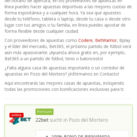
del horario de apertura, en los proveedores de apuestas en
línea puedes hacer apuestas deportivas a las mejores cuotas de
forma espontánea y a cualquier hora. Ya sea que apuestes
desde tu teléfono, tableta o laptop, desde tu casa o desde otro
lugar con tus amigos o tu familia, en línea puedes apostar de
forma flexible desde cualquier ciudad.
Con proveedores de apuestas como
Codere
,
BetWarrior
, Bplay
y el líder del mercado, Bet365, el próximo partido de fútbol será
aún más apasionante. ¡Apuesta ahora gratis en, por ejemplo,
Bet365 a un partido de fútbol, tenis o baloncesto!
¿Falta alguna casa de apuestas importante o un corredor de
apuestas en Pozo del Mortero? ¡Infórmanos en Contacto!
Aquí encontrarás las mejores casas de apuestas, incluyendo
todas las promociones con bonificaciones exclusivas para ti:
Premium
online
22bet
sucht in
Pozo del Mortero
100% BONO DE BIENVENIDA