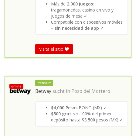
Más de
2.000 juegos
:
tragamonedas, casino en vivo y
juegos de mesa ✓
Compatible con dispositivos móviles
–
sin necesidad de app
✓
Visita el sitio
Premium
online
Betway
sucht in
Pozo del Mortero
$4,000 Pesos
BONO (MX) ✓
$500 gratis
+ 100% del primer
depósito hasta
$3,500
pesos (MX) ✓