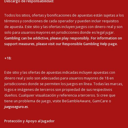
Descargo de responsabilidad:
Todos los sitios, ofertas y bonificaciones de apuestas están sujetas a los
términos y condiciones de cada operador y pueden incluir requisitos
de apuesta. Este sitio y las ofertas incluyen juegos con dinero real y son
solo para usuarios mayores en jurisdicciones donde es legal jugar.
Gambling can be addictive, please play responsibly. For information on
support measures, please visit our Responsible Gambling Help page.
+18:
Este sitio y las ofertas de apuestas indicadas incluyen apuestas con
dinero real y solo son adecuadas para usuarios mayores de 18 en
jurisdicciones donde se permiten los juegos en línea. Todas las marcas,
logos e imágenes de terceros son propiedad de sus respectivos
dueños. Cualquier visualización y referencia a terceros. Si cree que
tiene un problema de juego, visite BeGambleAware, GamCare o
juegoseguro.es
.
Protección y Apoyo al Jugador