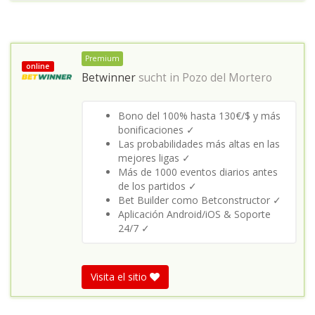
Premium
online
Betwinner
sucht in
Pozo del Mortero
Bono del 100% hasta 130€/$ y más
bonificaciones ✓
Las probabilidades más altas en las
mejores ligas ✓
Más de 1000 eventos diarios antes
de los partidos ✓
Bet Builder como Betconstructor ✓
Aplicación Android/iOS & Soporte
24/7 ✓
Visita el sitio