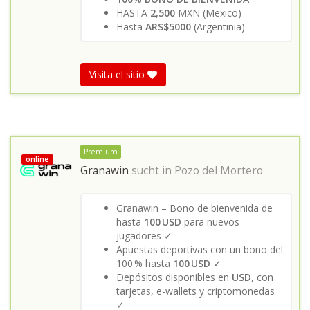
HASTA
2,500
MXN (Mexico)
Hasta
ARS$5000
(Argentinia)
Visita el sitio
Premium
online
Granawin
sucht in
Pozo del Mortero
Granawin – Bono de bienvenida de
hasta
100 USD
para nuevos
jugadores ✓
Apuestas deportivas con un bono del
100 % hasta
100 USD
✓
Depósitos disponibles en
USD
, con
tarjetas, e-wallets y criptomonedas
✓