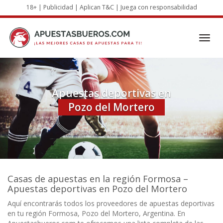
Skip
18+ | Publicidad | Aplican T&C | Juega con responsabilidad
to
main
content
Toggl
navig
Apuestas deportivas en
Pozo del Mortero
Casas de apuestas en la región Formosa –
Apuestas deportivas en Pozo del Mortero
Aquí encontrarás todos los proveedores de apuestas deportivas
en tu región Formosa, Pozo del Mortero, Argentina. En