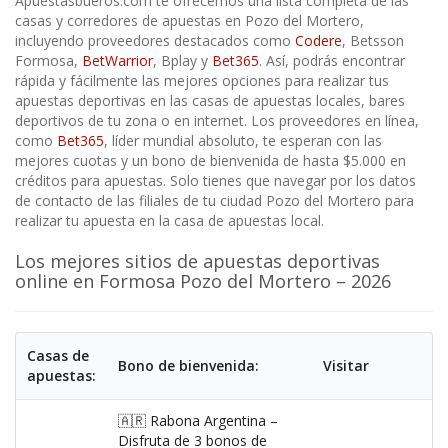
Apuestasbueros.com te ofrecemos una lista completa de las
casas y corredores de apuestas en Pozo del Mortero,
incluyendo proveedores destacados como
Codere
, Betsson
Formosa,
BetWarrior
, Bplay y
Bet365
. Así, podrás encontrar
rápida y fácilmente las mejores opciones para realizar tus
apuestas deportivas en las casas de apuestas locales, bares
deportivos de tu zona o en internet. Los proveedores en línea,
como
Bet365
, líder mundial absoluto, te esperan con las
mejores cuotas y un bono de bienvenida de hasta $5.000 en
créditos para apuestas. Solo tienes que navegar por los datos
de contacto de las filiales de tu ciudad Pozo del Mortero para
realizar tu apuesta en la casa de apuestas local.
Los mejores sitios de apuestas deportivas
online en Formosa Pozo del Mortero – 2026
Casas de
Bono de bienvenida:
Visitar
apuestas:
🇦🇷 Rabona Argentina –
Disfruta de 3 bonos de