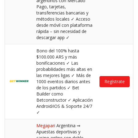
argentinos con Mercado
Pago, tarjetas,
transferencias bancarias y
métodos locales ✓ Acceso
desde móvil con plataforma
rápida – sin necesidad de
descargar app ✓
Bono del 100% hasta
$100.000 ARS y más
bonificaciones ✓ Las
probabilidades más altas en
las mejores ligas ✓ Más de
1000 eventos diarios antes
Regístrate
de los partidos ✓ Bet
Builder como
Betconstructor ✓ Aplicación
Android/iOS & Soporte 24/7
✓
Megapari
Argentina ⇒
Apuestas deportivas y
casino online con doble