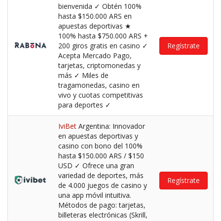
bienvenida ✓ Obtén 100%
hasta $150.000 ARS en
apuestas deportivas ★
100% hasta $750.000 ARS +
200 giros gratis en casino ✓
Regístrate
Acepta Mercado Pago,
tarjetas, criptomonedas y
más ✓ Miles de
tragamonedas, casino en
vivo y cuotas competitivas
para deportes ✓
IviBet
Argentina: Innovador
en apuestas deportivas y
casino con bono del 100%
hasta $150.000 ARS / $150
USD ✓ Ofrece una gran
variedad de deportes, más
Regístrate
de 4.000 juegos de casino y
una app móvil intuitiva.
Métodos de pago: tarjetas,
billeteras electrónicas (Skrill,