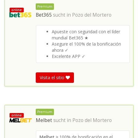
Premium
online
Bet365
sucht in
Pozo del Mortero
Apueste con seguridad con el líder
mundial Bet365 ★
Asegure el 100% de la bonificación
ahora ✓
Excelente APP ✓
Visita el sitio
Premium
online
Melbet
sucht in
Pozo del Mortero
Melbet >
100% de bonificación en el