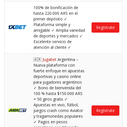
100% de bonificación de
hasta 220.000 ARS en el
primer depósito ✓
Plataforma simple y
Regístrate
amigable ✓ Amplia variedad
de deportes y mercados ✓
Excelente servicio de
atención al cliente ✓
🇦🇷
Jugabet
Argentina –
Nueva plataforma con
fuerte enfoque en apuestas
deportivas y casino online
para jugadores argentinos
✓ Bono de bienvenida del
100 % hasta $150.000 ARS
+ 50 giros gratis ✓
Apuestas en vivo, fútbol,
juegos crash como Aviator
Regístrate
y tragamonedas populares
✓ Pagos en pesos