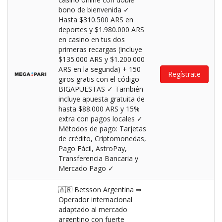
bono de bienvenida ✓
Hasta $310.500 ARS en
deportes y $1.980.000 ARS
en casino en tus dos
primeras recargas (incluye
$135.000 ARS y $1.200.000
ARS en la segunda) + 150
Regístrate
giros gratis con el código
BIGAPUESTAS ✓ También
incluye apuesta gratuita de
hasta $88.000 ARS y 15%
extra con pagos locales ✓
Métodos de pago: Tarjetas
de crédito, Criptomonedas,
Pago Fácil, AstroPay,
Transferencia Bancaria y
Mercado Pago ✓
🇦🇷 Betsson Argentina ⇒
Operador internacional
adaptado al mercado
argentino con fuerte