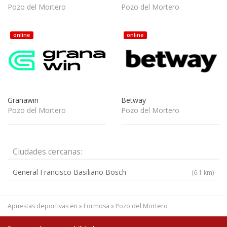
Pozo del Mortero
Pozo del Mortero
online
online
Granawin
Betway
Pozo del Mortero
Pozo del Mortero
Ciudades cercanas:
General Francisco Basiliano Bosch
(6.1 km)
Apuestas deportivas en
»
Formosa
»
Pozo del Mortero