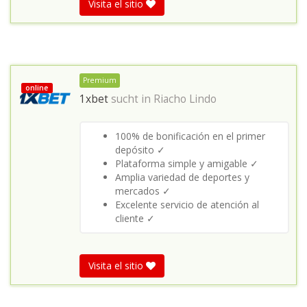
Visita el sitio
Premium
online
1xbet
sucht in
Riacho Lindo
100% de bonificación en el primer
depósito ✓
Plataforma simple y amigable ✓
Amplia variedad de deportes y
mercados ✓
Excelente servicio de atención al
cliente ✓
Visita el sitio