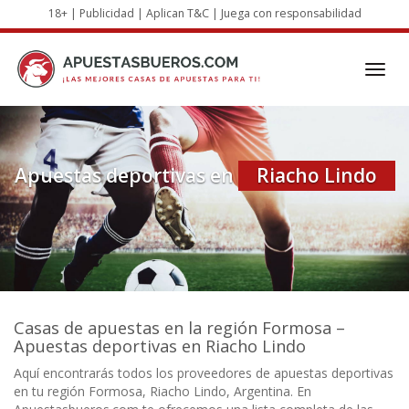
Skip
18+ | Publicidad | Aplican T&C | Juega con responsabilidad
to
main
content
Toggl
navig
Apuestas deportivas en
Riacho Lindo
Casas de apuestas en la región Formosa –
Apuestas deportivas en Riacho Lindo
Aquí encontrarás todos los proveedores de apuestas deportivas
en tu región Formosa, Riacho Lindo, Argentina. En