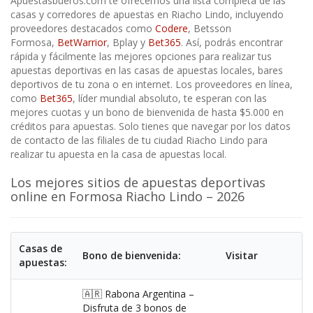
Apuestasbueros.com te ofrecemos una lista completa de las
casas y corredores de apuestas en Riacho Lindo, incluyendo
proveedores destacados como
Codere
, Betsson
Formosa,
BetWarrior
, Bplay y
Bet365
. Así, podrás encontrar
rápida y fácilmente las mejores opciones para realizar tus
apuestas deportivas en las casas de apuestas locales, bares
deportivos de tu zona o en internet. Los proveedores en línea,
como
Bet365
, líder mundial absoluto, te esperan con las
mejores cuotas y un bono de bienvenida de hasta $5.000 en
créditos para apuestas. Solo tienes que navegar por los datos
de contacto de las filiales de tu ciudad Riacho Lindo para
realizar tu apuesta en la casa de apuestas local.
Los mejores sitios de apuestas deportivas
online en Formosa Riacho Lindo – 2026
Casas de
Bono de bienvenida:
Visitar
apuestas:
🇦🇷 Rabona Argentina –
Disfruta de 3 bonos de