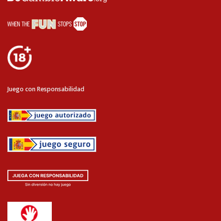
Juego con Responsabilidad