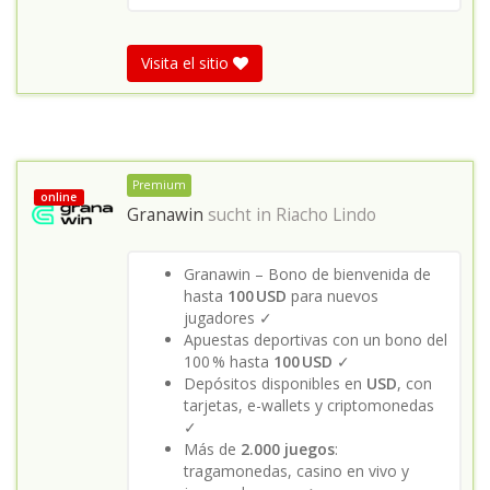
Visita el sitio
Premium
online
Granawin
sucht in
Riacho Lindo
Granawin – Bono de bienvenida de
hasta
100 USD
para nuevos
jugadores ✓
Apuestas deportivas con un bono del
100 % hasta
100 USD
✓
Depósitos disponibles en
USD
, con
tarjetas, e-wallets y criptomonedas
✓
Más de
2.000 juegos
:
tragamonedas, casino en vivo y