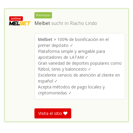
Premium
online
Melbet
sucht in
Riacho Lindo
Melbet >
100% de bonificación en el
primer depósito ✓
Plataforma simple y amigable para
apostadores de LATAM ✓
Gran variedad de deportes populares como
fútbol, tenis y baloncesto ✓
Excelente servicio de atención al cliente en
español ✓
Acepta métodos de pago locales y
criptomonedas ✓
Visita el sitio