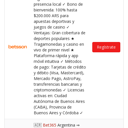
presencia local ✓ Bono de
bienvenida: 100% hasta
$200.000 ARS para
apuestas deportivas y
juegos de casino ✓
Ventajas: Gran cobertura de
deportes populares ★
Tragamonedas y casino en
Regístrate
vivo de primer nivel ★
Plataforma rápida y app
móvil intuitiva ✓ Métodos
de pago: Tarjetas de crédito
y débito (Visa, Mastercard),
Mercado Pago, AstroPay,
transferencias bancarias y
criptomonedas ✓ Licencias
activas en: Ciudad
Autónoma de Buenos Aires
(CABA), Provincia de
Buenos Aires y Córdoba ✓
🇦🇷
Bet365
Argentina ⇒