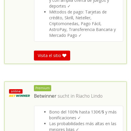
y con amplia oferta de juegos y
deportes ✓
Métodos de pago: Tarjetas de
crédito, Skrill, Neteller,
Criptomonedas, Pago Fácil,
AstroPay, Transferencia Bancaria y
Mercado Pago ✓
Visita el sitio
Premium
online
Betwinner
sucht in
Riacho Lindo
Bono del 100% hasta 130€/$ y más
bonificaciones ✓
Las probabilidades más altas en las
mejores ligas ✓