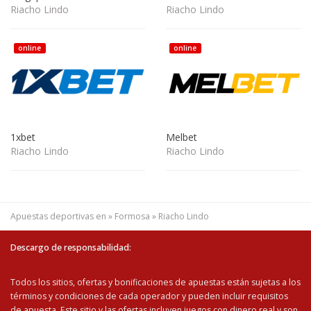
Riacho Lindo
Riacho Lindo
online
online
1xbet
Melbet
Riacho Lindo
Riacho Lindo
Apuestas deportivas en
»
Formosa
»
Riacho Lindo
Descargo de responsabilidad:
Todos los sitios, ofertas y bonificaciones de apuestas están sujetas a los
términos y condiciones de cada operador y pueden incluir requisitos
de apuesta. Este sitio y las ofertas incluyen juegos con dinero real y son