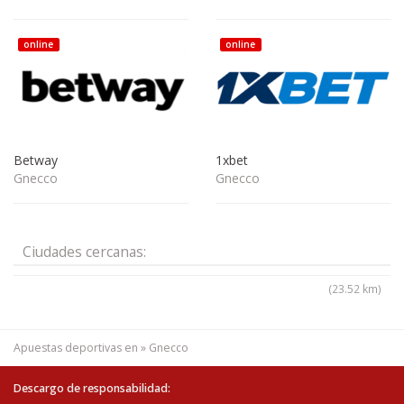
online
online
Betway
1xbet
Gnecco
Gnecco
Ciudades cercanas:
(23.52 km)
Apuestas deportivas en
»
Gnecco
Descargo de responsabilidad: