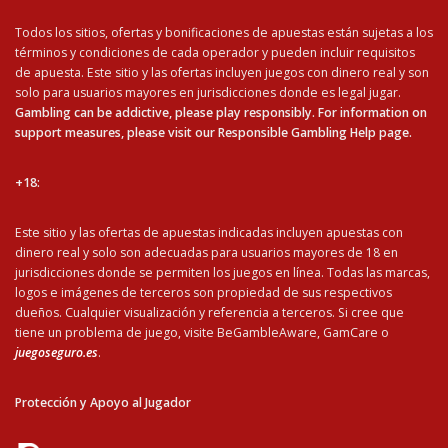
Todos los sitios, ofertas y bonificaciones de apuestas están sujetas a los
términos y condiciones de cada operador y pueden incluir requisitos
de apuesta. Este sitio y las ofertas incluyen juegos con dinero real y son
solo para usuarios mayores en jurisdicciones donde es legal jugar.
Gambling can be addictive, please play responsibly. For information on
support measures, please visit our Responsible Gambling Help page.
+18:
Este sitio y las ofertas de apuestas indicadas incluyen apuestas con
dinero real y solo son adecuadas para usuarios mayores de 18 en
jurisdicciones donde se permiten los juegos en línea. Todas las marcas,
logos e imágenes de terceros son propiedad de sus respectivos
dueños. Cualquier visualización y referencia a terceros. Si cree que
tiene un problema de juego, visite BeGambleAware, GamCare o
juegoseguro.es
.
Protección y Apoyo al Jugador