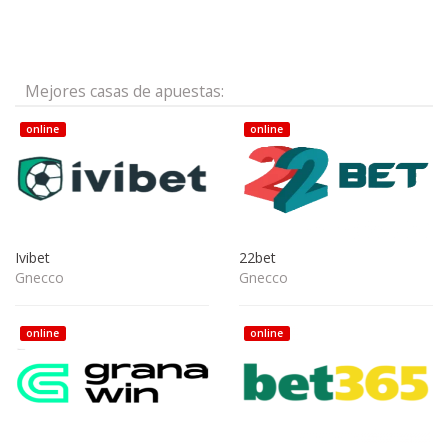
Mejores casas de apuestas:
online
online
Ivibet
22bet
Gnecco
Gnecco
online
online