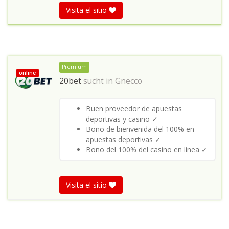
Visita el sitio
Premium
online
20bet
sucht in
Gnecco
Buen proveedor de apuestas
deportivas y casino ✓
Bono de bienvenida del 100% en
apuestas deportivas ✓
Bono del 100% del casino en línea ✓
Visita el sitio