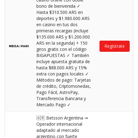
bono de bienvenida ✓
Hasta $310.500 ARS en
deportes y $1.980.000 ARS
en casino en tus dos
primeras recargas (incluye
$135.000 ARS y $1.200.000
ARS en la segunda) + 150
Regístrate
giros gratis con el código
BIGAPUESTAS ✓ También
incluye apuesta gratuita de
hasta $88.000 ARS y 15%
extra con pagos locales ✓
Métodos de pago: Tarjetas
de crédito, Criptomonedas,
Pago Fácil, AstroPay,
Transferencia Bancaria y
Mercado Pago ✓
🇦🇷 Betsson Argentina ⇒
Operador internacional
adaptado al mercado
argentino con fuerte