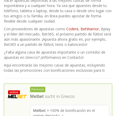
hacer apuestas deportivas a las mejores cuotas de forma
espontánea y a cualquier hora. Ya sea que apuestes desde tu
teléfono, tableta o laptop, desde tu casa o desde otro lugar con
tus amigos o tu familia, en línea puedes apostar de forma
flexible desde cualquier ciudad.
Con proveedores de apuestas como
Codere
,
BetWarrior
, Bplay
y el líder del mercado, Bet365, el próximo partido de fútbol será
aún más apasionante. ¡Apuesta ahora gratis en, por ejemplo,
Bet365 a un partido de fútbol, tenis o baloncesto!
¿Falta alguna casa de apuestas importante o un corredor de
apuestas en Gnecco? ¡Infórmanos en Contacto!
Aquí encontrarás las mejores casas de apuestas, incluyendo
todas las promociones con bonificaciones exclusivas para ti:
Premium
online
Melbet
sucht in
Gnecco
Melbet >
100% de bonificación en el
primer depósito ✓