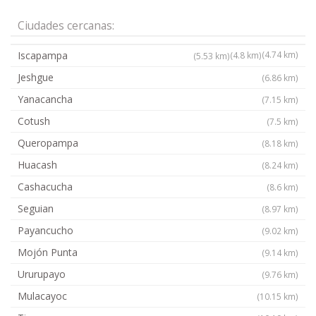
Ciudades cercanas:
Iscapampa
(4.74 km)
(4.8 km)
(5.53 km)
Jeshgue
(6.86 km)
Yanacancha
(7.15 km)
Cotush
(7.5 km)
Queropampa
(8.18 km)
Huacash
(8.24 km)
Cashacucha
(8.6 km)
Seguian
(8.97 km)
Payancucho
(9.02 km)
Mojón Punta
(9.14 km)
Ururupayo
(9.76 km)
Mulacayoc
(10.15 km)