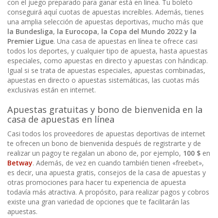
con el juego preparado para ganar está en línea. Tu boleto
conseguirá aquí cuotas de apuestas increíbles. Además, tienes
una amplia selección de apuestas deportivas, mucho más que
la Bundesliga
,
la Eurocopa
,
la Copa del Mundo 2022 y la
Premier Ligue
. Una casa de apuestas en línea te ofrece casi
todos los deportes, y cualquier tipo de apuesta, hasta apuestas
especiales, como apuestas en directo y apuestas con hándicap.
Igual si se trata de apuestas especiales, apuestas combinadas,
apuestas en directo o apuestas sistemáticas, las cuotas más
exclusivas están en internet.
Apuestas gratuitas y bono de bienvenida en la
casa de apuestas en línea
Casi todos los proveedores de apuestas deportivas de internet
te ofrecen un bono de bienvenida después de registrarte y de
realizar un pagoy te regalan un abono de, por ejemplo,
100 $
en
Betway
. Además, de vez en cuando también tienen «freebet»,
es decir, una apuesta gratis, consejos de la casa de apuestas y
otras promociones para hacer tu experiencia de apuesta
todavía más atractiva. A propósito, para realizar pagos y cobros
existe una gran variedad de opciones que te facilitarán las
apuestas.