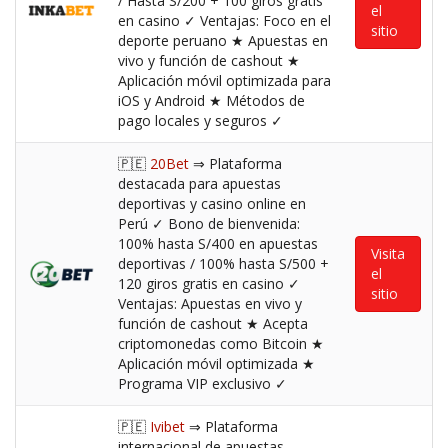
/ Hasta S/200 + 100 giros gratis
el
en casino ✓ Ventajas: Foco en el
sitio
deporte peruano ★ Apuestas en
vivo y función de cashout ★
Aplicación móvil optimizada para
iOS y Android ★ Métodos de
pago locales y seguros ✓
🇵🇪
20Bet
⇒ Plataforma
destacada para apuestas
deportivas y casino online en
Perú ✓ Bono de bienvenida:
100% hasta S/400 en apuestas
Visita
deportivas / 100% hasta S/500 +
el
120 giros gratis en casino ✓
sitio
Ventajas: Apuestas en vivo y
función de cashout ★ Acepta
criptomonedas como Bitcoin ★
Aplicación móvil optimizada ★
Programa VIP exclusivo ✓
🇵🇪
Ivibet
⇒ Plataforma
internacional de apuestas