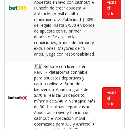
Apuestas en vivo con cashout ★
Visita
Función de crear apuesta ★
el
Aplicación móvil de alto
sitio
rendimiento ✓ Publicidad | 50%
de regalo, hasta S/500 en bonos
de apuesta con tu primer
depósito. Se aplican las
condiciones, límites de tiempo y
exclusiones. Mayores de 18
años. Juega con responsabilidad.
🇵🇪 Betsafe con licencia en
Perú ⇒ Plataforma confiable
para apuestas deportivas y
casino online ✓ Bono de
bienvenida: Apuesta gratis de
Visita
S/70 al realizar un depósito
el
mínimo de S/40 ✓ Ventajas: Más
sitio
de 30 disciplinas deportivas ★
Apuestas en vivo y función de
cashout ★ Aplicación móvil
optimizada para iOS y Android ★