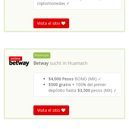
criptomonedas ✓
Visita el sitio
Premium
online
Betway
sucht in
Huamash
$4,000 Pesos
BONO (MX) ✓
$500 gratis
+ 100% del primer
depósito hasta
$3,500
pesos (MX) ✓
Visita el sitio