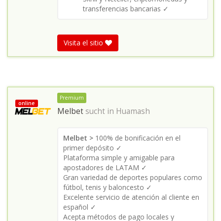
transferencias bancarias ✓
Visita el sitio
Premium
online
Melbet
sucht in
Huamash
Melbet >
100% de bonificación en el
primer depósito ✓
Plataforma simple y amigable para
apostadores de LATAM ✓
Gran variedad de deportes populares como
fútbol, tenis y baloncesto ✓
Excelente servicio de atención al cliente en
español ✓
Acepta métodos de pago locales y