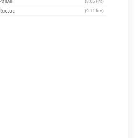
Pallalli
(8.65 km)
Ructuc
(9.11 km)