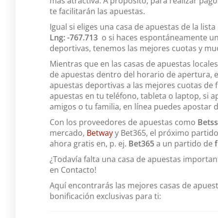
más atractiva. A propósito, para realizar pag
te facilitarán las apuestas.
Igual si eliges una casa de apuestas de la list
Lng: -767.713
o si haces espontáneamente una
deportivas, tenemos las mejores cuotas y muc
Mientras que en las casas de apuestas locales
de apuestas dentro del horario de apertura, 
apuestas deportivas a las mejores cuotas de f
apuestas en tu teléfono, tableta o laptop, si 
amigos o tu familia, en línea puedes apostar d
Con los proveedores de apuestas como
Bets
mercado,
Betway
y Bet365, el próximo partido
ahora gratis en, p. ej.
Bet365
a un partido de
¿Todavía falta una casa de apuestas importa
en Contacto!
Aquí encontrarás las mejores casas de apues
bonificación exclusivas para ti: