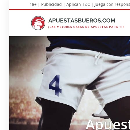
Skip
18+ | Publicidad | Aplican T&C | Juega con respon
to
main
content
Apuest