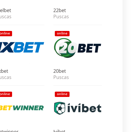
elbet
22bet
uscas
Puscas
online
online
xbet
20bet
uscas
Puscas
online
online
etwinner
Ivibet