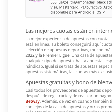
500 juegos: tragamonedas, blackjack,
Visa, Mastercard, PagoEfectivo, Astro
disponible para Android e iOS ✓
Las mejores cuotas están en intern
La mejor experiencia de apuestas con cuotas 
está en línea. Tu boleto conseguirá aquí cuot
selección de apuestas deportivas, mucho má
2022 y la Premier Ligue
. Una casa de apuestas
cualquier tipo de apuesta, hasta apuestas es
hándicap. Igual si se trata de apuestas espec
apuestas sistemáticas, las cuotas más exclusi
Apuestas gratuitas y bono de bienv
Casi todos los proveedores de apuestas depor
después de registrarte y de realizar un pagoy
Betway
. Además, de vez en cuando también tie
consejos de la casa de apuestas y otras prom