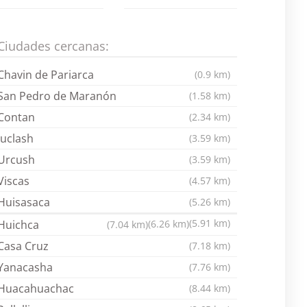
Ciudades cercanas:
Chavin de Pariarca
(0.9 km)
San Pedro de Maranón
(1.58 km)
Contan
(2.34 km)
Juclash
(3.59 km)
Urcush
(3.59 km)
Viscas
(4.57 km)
Huisasaca
(5.26 km)
(5.91 km)
Huichca
(6.26 km)
(7.04 km)
Casa Cruz
(7.18 km)
Yanacasha
(7.76 km)
Huacahuachac
(8.44 km)