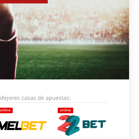
Mejores casas de apuestas:
online
online