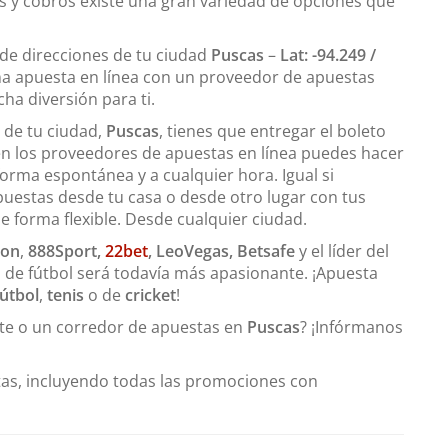
os y cobros existe una gran variedad de opciones que
a de direcciones de tu ciudad
Puscas
–
Lat: -94.249 /
 apuesta en línea con un proveedor de apuestas
ha diversión para ti.
 de tu ciudad,
Puscas
, tienes que entregar el boleto
en los proveedores de apuestas en línea puedes hacer
orma espontánea y a cualquier hora. Igual si
apuestas desde tu casa o desde otro lugar con tus
e forma flexible. Desde cualquier ciudad.
son
,
888Sport,
22bet
, LeoVegas, Betsafe
y el líder del
 de fútbol será todavía más apasionante. ¡Apuesta
fútbol
,
tenis
o de
cricket
!
nte o un corredor de apuestas en
Puscas
? ¡Infórmanos
tas, incluyendo todas las promociones con