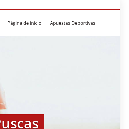
Página de inicio
Apuestas Deportivas
Puscas