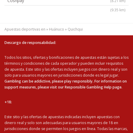
Coshpay
(8.21 km)
(9.35 km)
Apuestas deportivas en
»
Huánuco
»
Quichqui
Descargo de responsabilidad:
Todos los sitios, ofertas y bonificaciones de apuestas están sujetas a los
términos y condiciones de cada operador y pueden incluir requisitos
de apuesta. Este sitio y las ofertas incluyen juegos con dinero real y son
solo para usuarios mayores en jurisdicciones donde es legal jugar.
Gambling can be addictive, please play responsibly. For information on
support measures, please visit our Responsible Gambling Help page.
+18:
Este sitio y las ofertas de apuestas indicadas incluyen apuestas con
dinero real y solo son adecuadas para usuarios mayores de 18 en
jurisdicciones donde se permiten los juegos en línea. Todas las marcas,