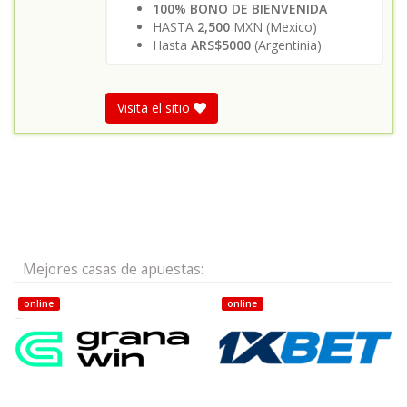
100% BONO DE BIENVENIDA
HASTA
2,500
MXN (Mexico)
Hasta
ARS$5000
(Argentinia)
Visita el sitio
Mejores casas de apuestas:
online
online