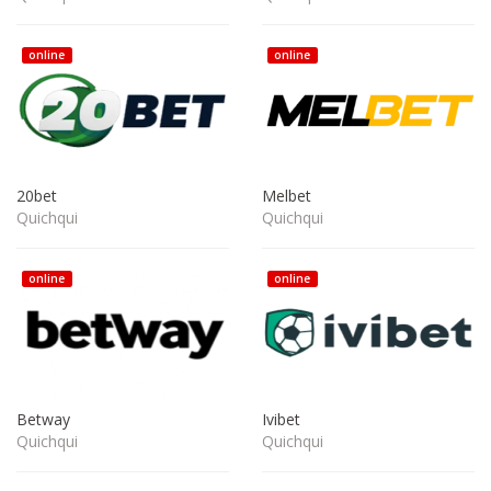
online
online
20bet
Melbet
Quichqui
Quichqui
online
online
Betway
Ivibet
Quichqui
Quichqui