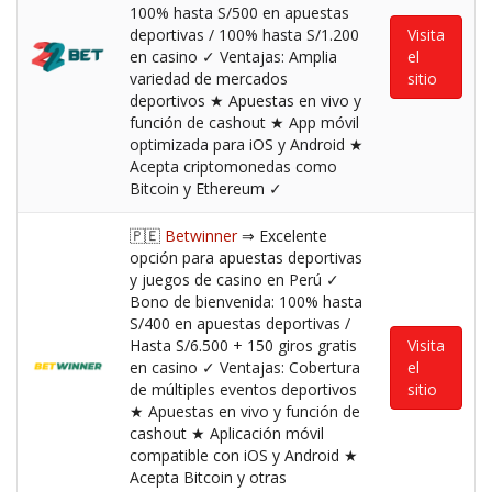
100% hasta S/500 en apuestas
deportivas / 100% hasta S/1.200
Visita
en casino ✓ Ventajas: Amplia
el
variedad de mercados
sitio
deportivos ★ Apuestas en vivo y
función de cashout ★ App móvil
optimizada para iOS y Android ★
Acepta criptomonedas como
Bitcoin y Ethereum ✓
🇵🇪
Betwinner
⇒ Excelente
opción para apuestas deportivas
y juegos de casino en Perú ✓
Bono de bienvenida: 100% hasta
S/400 en apuestas deportivas /
Hasta S/6.500 + 150 giros gratis
Visita
en casino ✓ Ventajas: Cobertura
el
de múltiples eventos deportivos
sitio
★ Apuestas en vivo y función de
cashout ★ Aplicación móvil
compatible con iOS y Android ★
Acepta Bitcoin y otras