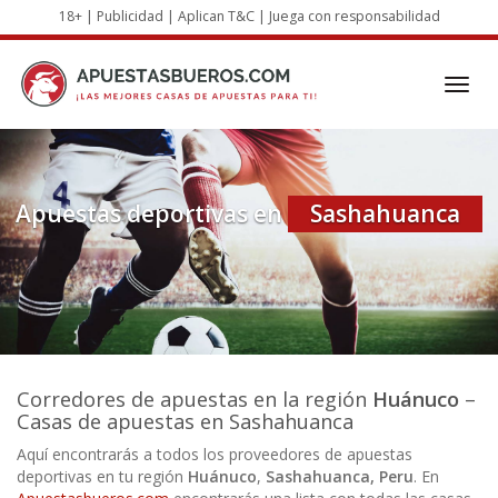
Skip
18+ | Publicidad | Aplican T&C | Juega con responsabilidad
to
main
content
Toggl
navig
Apuestas deportivas en
Sashahuanca
Corredores de apuestas
en la región
Huánuco
–
Casas de apuestas en Sashahuanca
Aquí encontrarás a todos los proveedores de apuestas
deportivas en tu región
Huánuco
,
Sashahuanca, Peru
. En