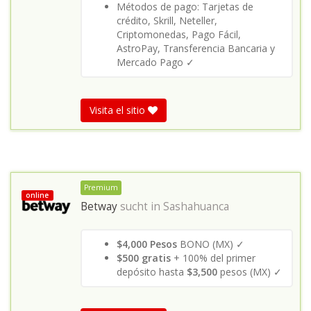
Métodos de pago: Tarjetas de
crédito, Skrill, Neteller,
Criptomonedas, Pago Fácil,
AstroPay, Transferencia Bancaria y
Mercado Pago ✓
Visita el sitio
Premium
online
Betway
sucht in
Sashahuanca
$4,000 Pesos
BONO (MX) ✓
$500 gratis
+ 100% del primer
depósito hasta
$3,500
pesos (MX) ✓