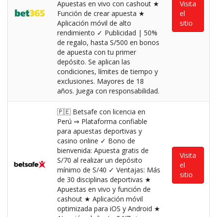
Apuestas en vivo con cashout ★
Visita
Función de crear apuesta ★
el
Aplicación móvil de alto
sitio
rendimiento ✓ Publicidad | 50%
de regalo, hasta S/500 en bonos
de apuesta con tu primer
depósito. Se aplican las
condiciones, límites de tiempo y
exclusiones. Mayores de 18
años. Juega con responsabilidad.
🇵🇪 Betsafe con licencia en
Perú ⇒ Plataforma confiable
para apuestas deportivas y
casino online ✓ Bono de
bienvenida: Apuesta gratis de
Visita
S/70 al realizar un depósito
el
mínimo de S/40 ✓ Ventajas: Más
sitio
de 30 disciplinas deportivas ★
Apuestas en vivo y función de
cashout ★ Aplicación móvil
optimizada para iOS y Android ★