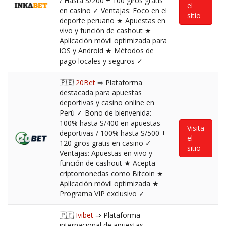
/ Hasta S/200 + 100 giros gratis
el
en casino ✓ Ventajas: Foco en el
sitio
deporte peruano ★ Apuestas en
vivo y función de cashout ★
Aplicación móvil optimizada para
iOS y Android ★ Métodos de
pago locales y seguros ✓
🇵🇪
20Bet
⇒ Plataforma
destacada para apuestas
deportivas y casino online en
Perú ✓ Bono de bienvenida:
100% hasta S/400 en apuestas
Visita
deportivas / 100% hasta S/500 +
el
120 giros gratis en casino ✓
sitio
Ventajas: Apuestas en vivo y
función de cashout ★ Acepta
criptomonedas como Bitcoin ★
Aplicación móvil optimizada ★
Programa VIP exclusivo ✓
🇵🇪
Ivibet
⇒ Plataforma
internacional de apuestas