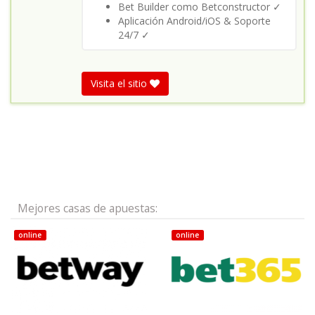
Bet Builder como Betconstructor ✓
Aplicación Android/iOS & Soporte
24/7 ✓
Visita el sitio
Mejores casas de apuestas:
online
online