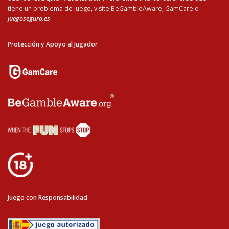
tiene un problema de juego, visite BeGambleAware, GamCare o
juegoseguro.es
.
Protección y Apoyo al Jugador
Juego con Responsabilidad