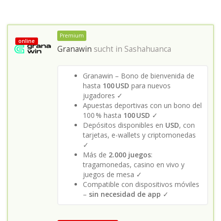
Premium
online
Granawin
sucht in
Sashahuanca
Granawin – Bono de bienvenida de
hasta
100 USD
para nuevos
jugadores ✓
Apuestas deportivas con un bono del
100 % hasta
100 USD
✓
Depósitos disponibles en
USD
, con
tarjetas, e-wallets y criptomonedas
✓
Más de
2.000 juegos
:
tragamonedas, casino en vivo y
juegos de mesa ✓
Compatible con dispositivos móviles
–
sin necesidad de app
✓