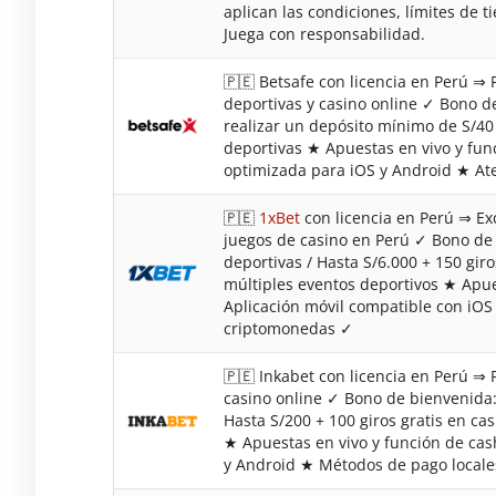
aplican las condiciones, límites de 
Juega con responsabilidad.
🇵🇪 Betsafe con licencia en Perú ⇒
deportivas y casino online ✓ Bono de
realizar un depósito mínimo de S/40
deportivas ★ Apuestas en vivo y fun
optimizada para iOS y Android ★ Ate
🇵🇪
1xBet
con licencia en Perú ⇒ Ex
juegos de casino en Perú ✓ Bono de
deportivas / Hasta S/6.000 + 150 gir
múltiples eventos deportivos ★ Apue
Aplicación móvil compatible con iOS 
criptomonedas ✓
🇵🇪 Inkabet con licencia en Perú ⇒ 
casino online ✓ Bono de bienvenida:
Hasta S/200 + 100 giros gratis en ca
★ Apuestas en vivo y función de cas
y Android ★ Métodos de pago locale