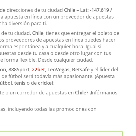
a de direcciones de tu ciudad
Chile
–
Lat: -147.619 /
 apuesta en línea con un proveedor de apuestas
ha diversión para ti.
 de tu ciudad,
Chile
, tienes que entregar el boleto de
los proveedores de apuestas en línea puedes hacer
orma espontánea y a cualquier hora. Igual si
apuestas desde tu casa o desde otro lugar con tus
e forma flexible. Desde cualquier ciudad.
son
,
888Sport,
22bet
, LeoVegas, Betsafe
y el líder del
 de fútbol será todavía más apasionante. ¡Apuesta
fútbol
,
tenis
o de
cricket
!
nte o un corredor de apuestas en
Chile
? ¡Infórmanos
tas, incluyendo todas las promociones con