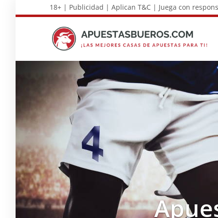
Skip
18+ | Publicidad | Aplican T&C | Juega con respon
to
main
content
Apues