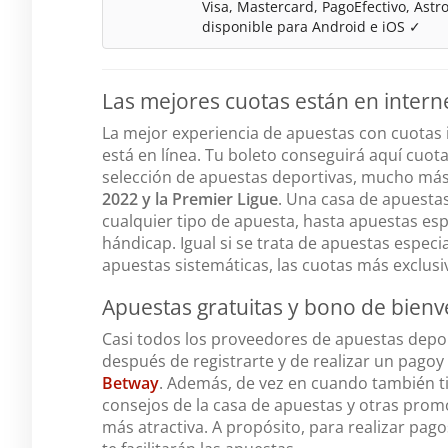
Visa, Mastercard, PagoEfectivo, Astro
disponible para Android e iOS ✓
Las mejores cuotas están en intern
La mejor experiencia de apuestas con cuotas 
está en línea. Tu boleto conseguirá aquí cuot
selección de apuestas deportivas, mucho má
2022 y la Premier Ligue
. Una casa de apuestas
cualquier tipo de apuesta, hasta apuestas es
hándicap. Igual si se trata de apuestas espec
apuestas sistemáticas, las cuotas más exclusi
Apuestas gratuitas y bono de bienv
Casi todos los proveedores de apuestas depor
después de registrarte y de realizar un pagoy
Betway
. Además, de vez en cuando también tie
consejos de la casa de apuestas y otras prom
más atractiva. A propósito, para realizar pag