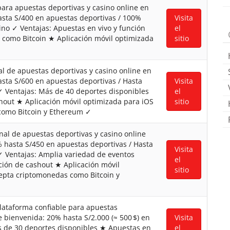
ara apuestas deportivas y casino online en
sta S/400 en apuestas deportivas / 100%
Visita
sino ✓ Ventajas: Apuestas en vivo y función
el
como Bitcoin ★ Aplicación móvil optimizada
sitio
l de apuestas deportivas y casino online en
sta S/600 en apuestas deportivas / Hasta
Visita
 ✓ Ventajas: Más de 40 deportes disponibles
el
hout ★ Aplicación móvil optimizada para iOS
sitio
como Bitcoin y Ethereum ✓
al de apuestas deportivas y casino online
 hasta S/450 en apuestas deportivas / Hasta
Visita
 ✓ Ventajas: Amplia variedad de eventos
el
ción de cashout ★ Aplicación móvil
sitio
epta criptomonedas como Bitcoin y
Plataforma confiable para apuestas
 bienvenida: 20% hasta S/2.000 (≈ 500 $) en
Visita
s de 30 deportes disponibles ★ Apuestas en
el