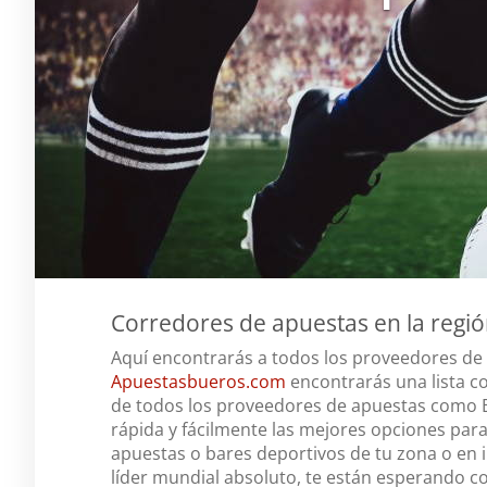
Corredores de apuestas
en la regi
Aquí encontrarás a todos los proveedores de
Apuestasbueros.com
encontrarás una lista c
de todos los proveedores de apuestas como 
rápida y fácilmente las mejores opciones para
apuestas o bares deportivos de tu zona o en 
líder mundial absoluto, te están esperando c