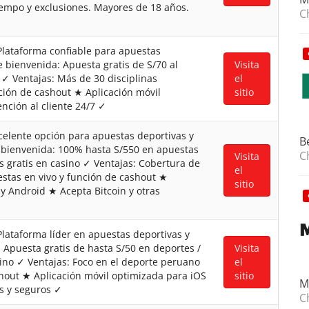
tiempo y exclusiones. Mayores de 18 años.
C
 Plataforma confiable para apuestas
 bienvenida: Apuesta gratis de S/70 al
Visita
 ✓ Ventajas: Más de 30 disciplinas
el
ción de cashout ★ Aplicación móvil
sitio
nción al cliente 24/7 ✓
celente opción para apuestas deportivas y
B
 bienvenida: 100% hasta S/550 en apuestas
C
Visita
os gratis en casino ✓ Ventajas: Cobertura de
el
stas en vivo y función de cashout ★
sitio
y Android ★ Acepta Bitcoin y otras
Plataforma líder en apuestas deportivas y
 Apuesta gratis de hasta S/50 en deportes /
Visita
sino ✓ Ventajas: Foco en el deporte peruano
el
hout ★ Aplicación móvil optimizada para iOS
sitio
M
s y seguros ✓
C