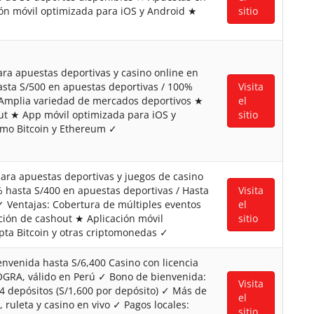
ión móvil optimizada para iOS y Android ★
sitio
ra apuestas deportivas y casino online en
sta S/500 en apuestas deportivas / 100%
Visita
: Amplia variedad de mercados deportivos ★
el
ut ★ App móvil optimizada para iOS y
sitio
mo Bitcoin y Ethereum ✓
ara apuestas deportivas y juegos de casino
 hasta S/400 en apuestas deportivas / Hasta
Visita
 ✓ Ventajas: Cobertura de múltiples eventos
el
ción de cashout ★ Aplicación móvil
sitio
pta Bitcoin y otras criptomonedas ✓
envenida hasta S/6,400 Casino con licencia
COGRA, válido en Perú ✓ Bono de bienvenida:
Visita
 4 depósitos (S/1,600 por depósito) ✓ Más de
el
 ruleta y casino en vivo ✓ Pagos locales:
sitio