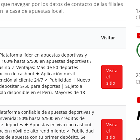
que navegar por los datos de contacto de las filiales
n la casa de apuestas local.
1
C
Visitar
Plataforma líder en apuestas deportivas y
 100% hasta S/500 en apuestas deportivas /
casino ✓ Ventajas: Más de 50 deportes
Visita
nción de cashout ★ Aplicación móvil
2
el
nción al cliente 24/7 ✓ Publicidad | Nuevo
C
sitio
depositar S/50 para deportes | Sujeto a
olo disponible en el Perú. Mayores de 18
lataforma confiable de apuestas deportivas y
nvenida: 50% hasta S/500 en créditos de
de deportes ★ Apuestas en vivo con cashout
Visita
ción móvil de alto rendimiento ✓ Publicidad
el
os de apuesta con tu primer depósito. Se
sitio
M