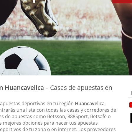
ón
Huancavelica
– Casas de apuestas en
 apuestas deportivas en tu región
Huancavelica
,
trarás una lista con todas las casas y corredores de
es de apuestas como Betsson,
888Sport
, Betsafe o
las mejores opciones para hacer tus apuestas
deportivos de tu zona o en internet. Los proveedores