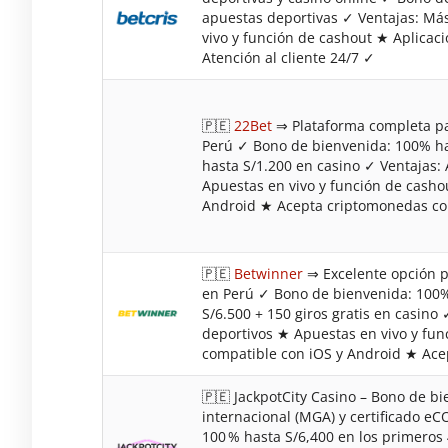
apuestas deportivas ✓ Ventajas: Má
vivo y función de cashout ★ Aplicac
Atención al cliente 24/7 ✓
🇵🇪
22Bet
⇒ Plataforma completa pa
Perú ✓ Bono de bienvenida: 100% ha
hasta S/1.200 en casino ✓ Ventajas
Apuestas en vivo y función de casho
Android ★ Acepta criptomonedas co
🇵🇪
Betwinner
⇒ Excelente opción p
en Perú ✓ Bono de bienvenida: 100%
S/6.500 + 150 giros gratis en casino
deportivos ★ Apuestas en vivo y fun
compatible con iOS y Android ★ Ace
🇵🇪 JackpotCity Casino – Bono de bi
internacional (MGA) y certificado e
100 % hasta S/6,400 en los primeros