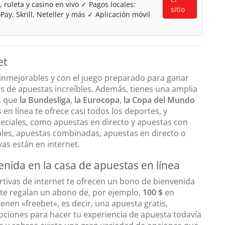
 ruleta y casino en vivo ✓ Pagos locales:
sitio
Pay, Skrill, Neteller y más ✓ Aplicación móvil
et
inmejorables y con el juego preparado para ganar
as de apuestas increíbles. Además, tienes una amplia
s que
la Bundesliga
,
la Eurocopa
,
la Copa del Mundo
 en línea te ofrece casi todos los deportes, y
peciales, como apuestas en directo y apuestas con
iales, apuestas combinadas, apuestas en directo o
vas están en internet.
enida en la casa de apuestas en línea
tivas de internet te ofrecen un bono de bienvenida
 te regalan un abono de, por ejemplo,
100 $
en
nen «freebet», es decir, una apuesta gratis,
ociones para hacer tu experiencia de apuesta todavía