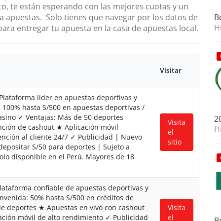
uto, te están esperando con las mejores cuotas y un
a apuestas. Solo tienes que navegar por los datos de
B
H
 para entregar tu apuesta en la casa de apuestas local.
Visitar
Plataforma líder en apuestas deportivas y
 100% hasta S/500 en apuestas deportivas /
casino ✓ Ventajas: Más de 50 deportes
2
Visita
nción de cashout ★ Aplicación móvil
H
el
nción al cliente 24/7 ✓ Publicidad | Nuevo
sitio
depositar S/50 para deportes | Sujeto a
olo disponible en el Perú. Mayores de 18
lataforma confiable de apuestas deportivas y
nvenida: 50% hasta S/500 en créditos de
de deportes ★ Apuestas en vivo con cashout
Visita
ción móvil de alto rendimiento ✓ Publicidad
el
B