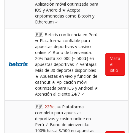
Aplicación móvil optimizada para
iOS y Android ★ Acepta
criptomonedas como Bitcoin y
Ethereum ✓
🇵🇪 Betcris con licencia en Perú
⇒ Plataforma confiable para
apuestas deportivas y casino
online ✓ Bono de bienvenida:
20% hasta S/2.000 (≈ 500 $) en
Visita
apuestas deportivas ✓ Ventajas:
el
Más de 30 deportes disponibles
sitio
★ Apuestas en vivo y función de
cashout ★ Aplicación móvil
optimizada para iOS y Android ★
Atención al cliente 24/7 ✓
🇵🇪
22Bet
⇒ Plataforma
completa para apuestas
deportivas y casino online en
Perú ✓ Bono de bienvenida:
100% hasta S/500 en apuestas