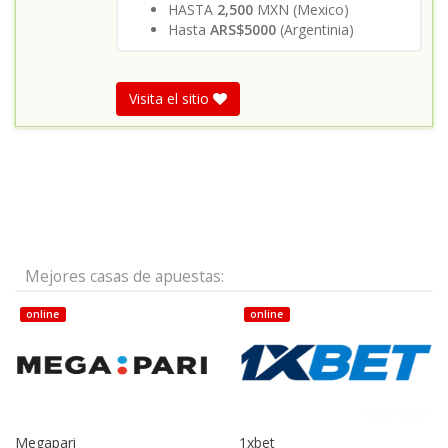
HASTA
2,500
MXN (Mexico)
Hasta
ARS$5000
(Argentinia)
Visita el sitio
Mejores casas de apuestas:
online
online
Megapari
1xbet