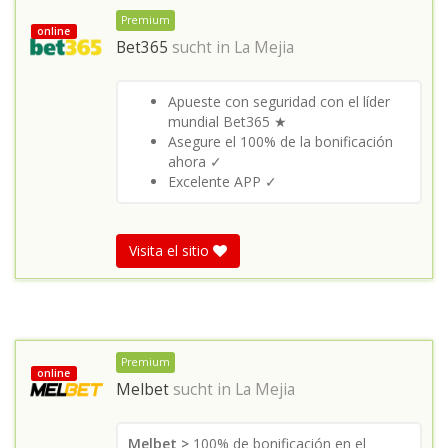
Premium
online
Bet365
sucht in
La Mejia
Apueste con seguridad con el líder
mundial Bet365 ★
Asegure el 100% de la bonificación
ahora ✓
Excelente APP ✓
Visita el sitio
Premium
online
Melbet
sucht in
La Mejia
Melbet >
100% de bonificación en el