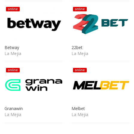
online
online
Betway
22bet
La Mejia
La Mejia
online
online
Granawin
Melbet
La Mejia
La Mejia