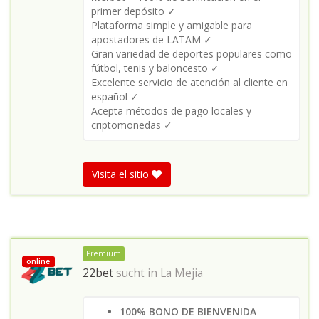
primer depósito ✓
Plataforma simple y amigable para
apostadores de LATAM ✓
Gran variedad de deportes populares como
fútbol, tenis y baloncesto ✓
Excelente servicio de atención al cliente en
español ✓
Acepta métodos de pago locales y
criptomonedas ✓
Visita el sitio
Premium
online
22bet
sucht in
La Mejia
100% BONO DE BIENVENIDA