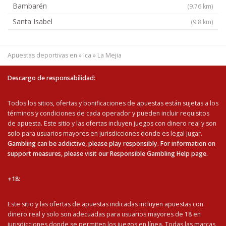
Bambarén
(9.76 km)
Santa Isabel
(9.8 km)
Apuestas deportivas en
»
Ica
»
La Mejia
Descargo de responsabilidad:
Todos los sitios, ofertas y bonificaciones de apuestas están sujetas a los
términos y condiciones de cada operador y pueden incluir requisitos
de apuesta. Este sitio y las ofertas incluyen juegos con dinero real y son
solo para usuarios mayores en jurisdicciones donde es legal jugar.
Gambling can be addictive, please play responsibly. For information on
support measures, please visit our Responsible Gambling Help page.
+18:
Este sitio y las ofertas de apuestas indicadas incluyen apuestas con
dinero real y solo son adecuadas para usuarios mayores de 18 en
jurisdicciones donde se permiten los juegos en línea. Todas las marcas,