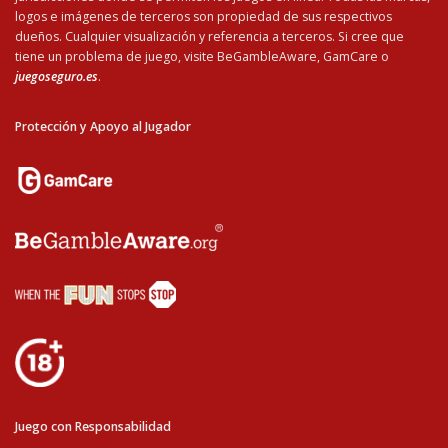
logos e imágenes de terceros son propiedad de sus respectivos
dueños. Cualquier visualización y referencia a terceros. Si cree que
tiene un problema de juego, visite BeGambleAware, GamCare o
juegoseguro.es
.
Protección y Apoyo al Jugador
Juego con Responsabilidad