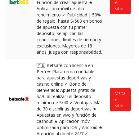
Función de crear apuesta ★
el
Aplicación móvil de alto
sitio
rendimiento ✓ Publicidad | 50%
de regalo, hasta S/500 en bonos
de apuesta con tu primer
depósito. Se aplican las
condiciones, límites de tiempo y
exclusiones. Mayores de 18
años. Juega con responsabilidad.
🇵🇪 Betsafe con licencia en
Perú ⇒ Plataforma confiable
para apuestas deportivas y
casino online ✓ Bono de
bienvenida: Apuesta gratis de
Visita
S/70 al realizar un depósito
el
mínimo de S/40 ✓ Ventajas: Más
sitio
de 30 disciplinas deportivas ★
Apuestas en vivo y función de
cashout ★ Aplicación móvil
optimizada para iOS y Android ★
Atención al cliente 24/7 ✓