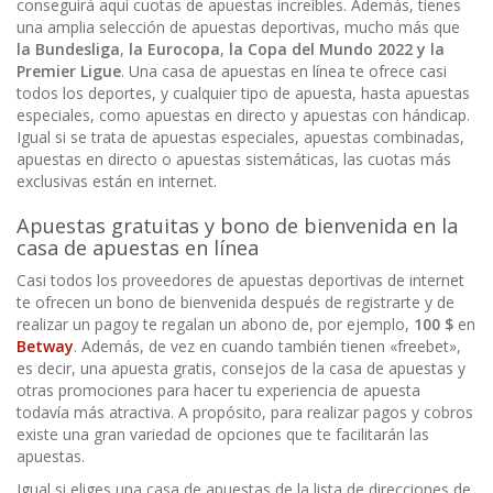
conseguirá aquí cuotas de apuestas increíbles. Además, tienes
una amplia selección de apuestas deportivas, mucho más que
la Bundesliga
,
la Eurocopa
,
la Copa del Mundo 2022 y la
Premier Ligue
. Una casa de apuestas en línea te ofrece casi
todos los deportes, y cualquier tipo de apuesta, hasta apuestas
especiales, como apuestas en directo y apuestas con hándicap.
Igual si se trata de apuestas especiales, apuestas combinadas,
apuestas en directo o apuestas sistemáticas, las cuotas más
exclusivas están en internet.
Apuestas gratuitas y bono de bienvenida en la
casa de apuestas en línea
Casi todos los proveedores de apuestas deportivas de internet
te ofrecen un bono de bienvenida después de registrarte y de
realizar un pagoy te regalan un abono de, por ejemplo,
100 $
en
Betway
. Además, de vez en cuando también tienen «freebet»,
es decir, una apuesta gratis, consejos de la casa de apuestas y
otras promociones para hacer tu experiencia de apuesta
todavía más atractiva. A propósito, para realizar pagos y cobros
existe una gran variedad de opciones que te facilitarán las
apuestas.
Igual si eliges una casa de apuestas de la lista de direcciones de