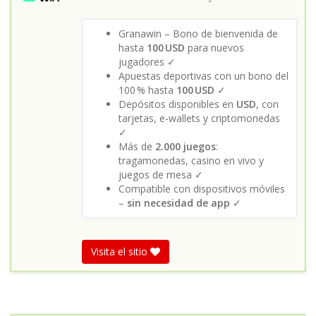
Granawin – Bono de bienvenida de
hasta
100 USD
para nuevos
jugadores ✓
Apuestas deportivas con un bono del
100 % hasta
100 USD
✓
Depósitos disponibles en
USD
, con
tarjetas, e-wallets y criptomonedas
✓
Más de
2.000 juegos
:
tragamonedas, casino en vivo y
juegos de mesa ✓
Compatible con dispositivos móviles
–
sin necesidad de app
✓
Visita el sitio