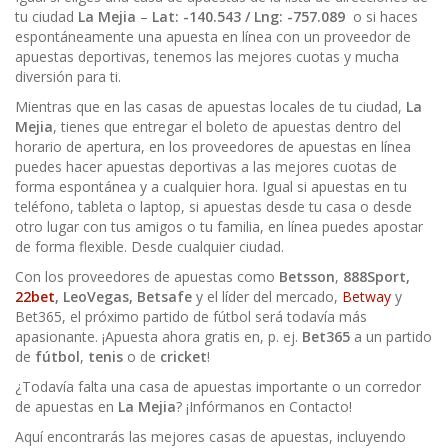
tu ciudad
La Mejia
–
Lat: -140.543 / Lng: -757.089
o si haces
espontáneamente una apuesta en línea con un proveedor de
apuestas deportivas, tenemos las mejores cuotas y mucha
diversión para ti.
Mientras que en las casas de apuestas locales de tu ciudad,
La
Mejia
, tienes que entregar el boleto de apuestas dentro del
horario de apertura, en los proveedores de apuestas en línea
puedes hacer apuestas deportivas a las mejores cuotas de
forma espontánea y a cualquier hora. Igual si apuestas en tu
teléfono, tableta o laptop, si apuestas desde tu casa o desde
otro lugar con tus amigos o tu familia, en línea puedes apostar
de forma flexible. Desde cualquier ciudad.
Con los proveedores de apuestas como
Betsson
,
888Sport,
22bet
, LeoVegas, Betsafe
y el líder del mercado,
Betway
y
Bet365, el próximo partido de fútbol será todavía más
apasionante. ¡Apuesta ahora gratis en, p. ej.
Bet365
a un partido
de
fútbol
,
tenis
o de
cricket
!
¿Todavía falta una casa de apuestas importante o un corredor
de apuestas en
La Mejia
? ¡Infórmanos en Contacto!
Aquí encontrarás las mejores casas de apuestas, incluyendo