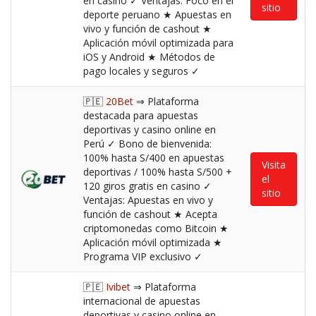
en casino ✓ Ventajas: Foco en el
sitio
deporte peruano ★ Apuestas en
vivo y función de cashout ★
Aplicación móvil optimizada para
iOS y Android ★ Métodos de
pago locales y seguros ✓
🇵🇪
20Bet
⇒ Plataforma
destacada para apuestas
deportivas y casino online en
Perú ✓ Bono de bienvenida:
100% hasta S/400 en apuestas
Visita
deportivas / 100% hasta S/500 +
el
120 giros gratis en casino ✓
sitio
Ventajas: Apuestas en vivo y
función de cashout ★ Acepta
criptomonedas como Bitcoin ★
Aplicación móvil optimizada ★
Programa VIP exclusivo ✓
🇵🇪
Ivibet
⇒ Plataforma
internacional de apuestas
deportivas y casino online en