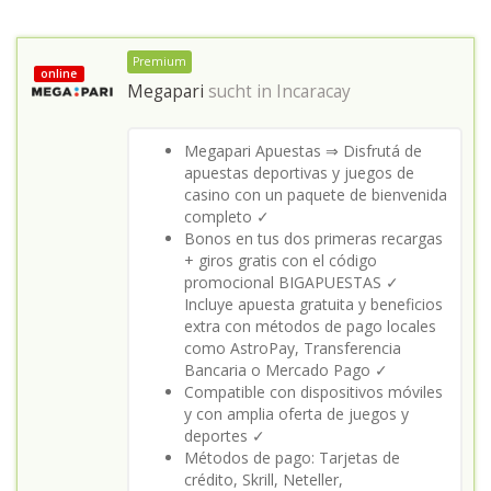
Premium
online
Megapari
sucht in
Incaracay
Megapari Apuestas ⇒ Disfrutá de
apuestas deportivas y juegos de
casino con un paquete de bienvenida
completo ✓
Bonos en tus dos primeras recargas
+ giros gratis con el código
promocional BIGAPUESTAS ✓
Incluye apuesta gratuita y beneficios
extra con métodos de pago locales
como AstroPay, Transferencia
Bancaria o Mercado Pago ✓
Compatible con dispositivos móviles
y con amplia oferta de juegos y
deportes ✓
Métodos de pago: Tarjetas de
crédito, Skrill, Neteller,