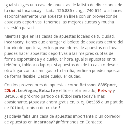
Igual si eliges una casa de apuestas de la lista de direcciones de
tu ciudad
Incaracay
–
Lat: -126.886 / Lng: -740.614
o si haces
espontáneamente una apuesta en línea con un proveedor de
apuestas deportivas, tenemos las mejores cuotas y mucha
diversión para ti.
Mientras que en las casas de apuestas locales de tu ciudad,
Incaracay
, tienes que entregar el boleto de apuestas dentro del
horario de apertura, en los proveedores de apuestas en línea
puedes hacer apuestas deportivas a las mejores cuotas de
forma espontánea y a cualquier hora. Igual si apuestas en tu
teléfono, tableta o laptop, si apuestas desde tu casa o desde
otro lugar con tus amigos o tu familia, en línea puedes apostar
de forma flexible. Desde cualquier ciudad.
Con los proveedores de apuestas como
Betsson
,
888Sport,
22bet
, LeoVegas, Betsafe
y el líder del mercado,
Betway
y
Bet365, el próximo partido de fútbol será todavía más
apasionante. ¡Apuesta ahora gratis en, p. ej.
Bet365
a un partido
de
fútbol
,
tenis
o de
cricket
!
¿Todavía falta una casa de apuestas importante o un corredor
de apuestas en
Incaracay
? ¡Infórmanos en Contacto!