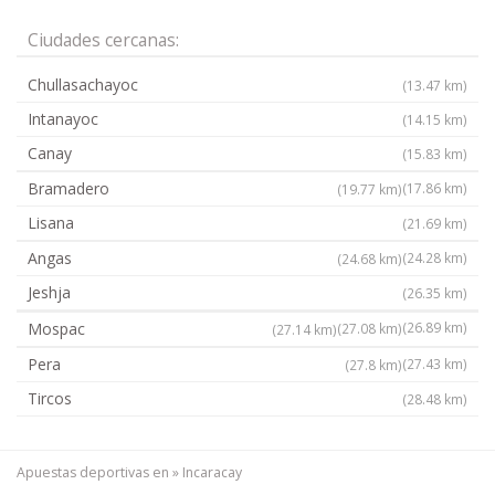
Ciudades cercanas:
Chullasachayoc
(13.47 km)
Intanayoc
(14.15 km)
Canay
(15.83 km)
Bramadero
(17.86 km)
(19.77 km)
Lisana
(21.69 km)
Angas
(24.28 km)
(24.68 km)
Jeshja
(26.35 km)
Mospac
(26.89 km)
(27.08 km)
(27.14 km)
Pera
(27.43 km)
(27.8 km)
Tircos
(28.48 km)
Apuestas deportivas en
»
Incaracay