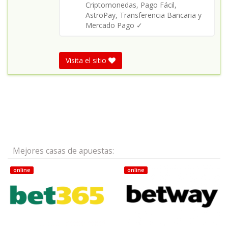
Criptomonedas, Pago Fácil,
AstroPay, Transferencia Bancaria y
Mercado Pago ✓
Visita el sitio
Mejores casas de apuestas:
online
online