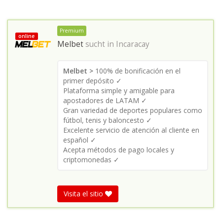
Premium
online
Melbet
sucht in
Incaracay
Melbet >
100% de bonificación en el
primer depósito ✓
Plataforma simple y amigable para
apostadores de LATAM ✓
Gran variedad de deportes populares como
fútbol, tenis y baloncesto ✓
Excelente servicio de atención al cliente en
español ✓
Acepta métodos de pago locales y
criptomonedas ✓
Visita el sitio