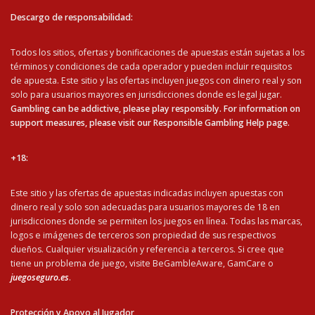
Descargo de responsabilidad:
Todos los sitios, ofertas y bonificaciones de apuestas están sujetas a los
términos y condiciones de cada operador y pueden incluir requisitos
de apuesta. Este sitio y las ofertas incluyen juegos con dinero real y son
solo para usuarios mayores en jurisdicciones donde es legal jugar.
Gambling can be addictive, please play responsibly. For information on
support measures, please visit our Responsible Gambling Help page.
+18:
Este sitio y las ofertas de apuestas indicadas incluyen apuestas con
dinero real y solo son adecuadas para usuarios mayores de 18 en
jurisdicciones donde se permiten los juegos en línea. Todas las marcas,
logos e imágenes de terceros son propiedad de sus respectivos
dueños. Cualquier visualización y referencia a terceros. Si cree que
tiene un problema de juego, visite BeGambleAware, GamCare o
juegoseguro.es
.
Protección y Apoyo al Jugador