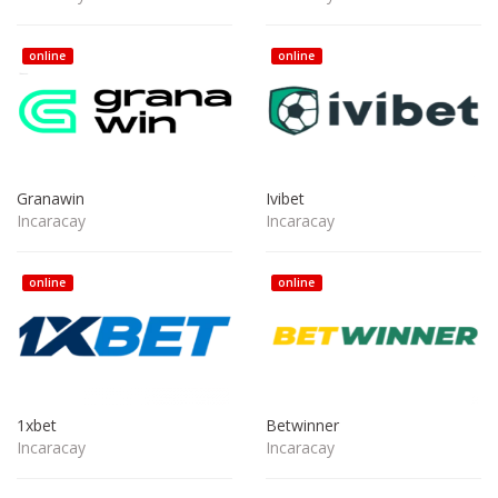
online
online
Granawin
Ivibet
Incaracay
Incaracay
online
online
1xbet
Betwinner
Incaracay
Incaracay