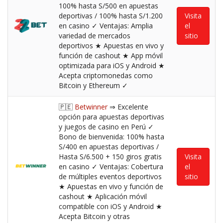
100% hasta S/500 en apuestas
deportivas / 100% hasta S/1.200
Visita
en casino ✓ Ventajas: Amplia
el
variedad de mercados
sitio
deportivos ★ Apuestas en vivo y
función de cashout ★ App móvil
optimizada para iOS y Android ★
Acepta criptomonedas como
Bitcoin y Ethereum ✓
🇵🇪
Betwinner
⇒ Excelente
opción para apuestas deportivas
y juegos de casino en Perú ✓
Bono de bienvenida: 100% hasta
S/400 en apuestas deportivas /
Hasta S/6.500 + 150 giros gratis
Visita
en casino ✓ Ventajas: Cobertura
el
de múltiples eventos deportivos
sitio
★ Apuestas en vivo y función de
cashout ★ Aplicación móvil
compatible con iOS y Android ★
Acepta Bitcoin y otras