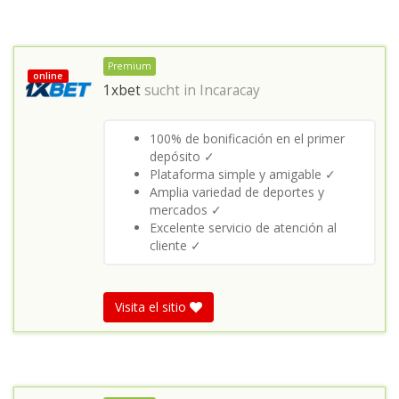
Premium
online
1xbet
sucht in
Incaracay
100% de bonificación en el primer
depósito ✓
Plataforma simple y amigable ✓
Amplia variedad de deportes y
mercados ✓
Excelente servicio de atención al
cliente ✓
Visita el sitio