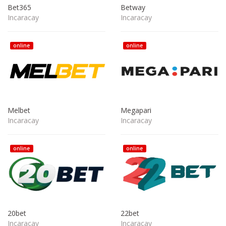
Bet365
Betway
Incaracay
Incaracay
online
online
Melbet
Megapari
Incaracay
Incaracay
online
online
20bet
22bet
Incaracay
Incaracay