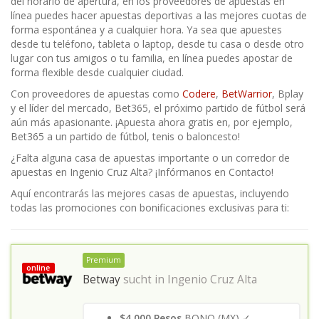
del horario de apertura, en los proveedores de apuestas en
línea puedes hacer apuestas deportivas a las mejores cuotas de
forma espontánea y a cualquier hora. Ya sea que apuestes
desde tu teléfono, tableta o laptop, desde tu casa o desde otro
lugar con tus amigos o tu familia, en línea puedes apostar de
forma flexible desde cualquier ciudad.
Con proveedores de apuestas como
Codere
,
BetWarrior
, Bplay
y el líder del mercado, Bet365, el próximo partido de fútbol será
aún más apasionante. ¡Apuesta ahora gratis en, por ejemplo,
Bet365 a un partido de fútbol, tenis o baloncesto!
¿Falta alguna casa de apuestas importante o un corredor de
apuestas en Ingenio Cruz Alta? ¡Infórmanos en Contacto!
Aquí encontrarás las mejores casas de apuestas, incluyendo
todas las promociones con bonificaciones exclusivas para ti:
Premium
online
Betway
sucht in
Ingenio Cruz Alta
$4,000 Pesos
BONO (MX) ✓