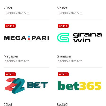
20bet
Melbet
Ingenio Cruz Alta
Ingenio Cruz Alta
online
online
Megapari
Granawin
Ingenio Cruz Alta
Ingenio Cruz Alta
online
online
22bet
Bet365