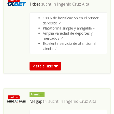
1xbet
sucht in
Ingenio Cruz Alta
100% de bonificación en el primer
depósito ✓
Plataforma simple y amigable ✓
Amplia variedad de deportes y
mercados ✓
Excelente servicio de atención al
cliente ✓
Visita el sitio
Premium
online
Megapari
sucht in
Ingenio Cruz Alta