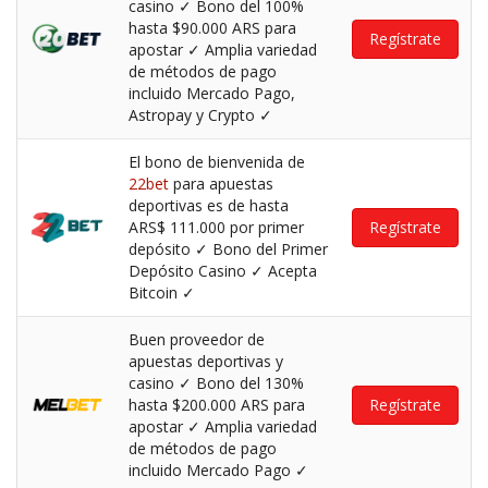
casino ✓ Bono del 100%
hasta $90.000 ARS para
Regístrate
apostar ✓ Amplia variedad
de métodos de pago
incluido Mercado Pago,
Astropay y Crypto ✓
El bono de bienvenida de
22bet
para apuestas
deportivas es de hasta
ARS$ 111.000 por primer
Regístrate
depósito ✓ Bono del Primer
Depósito Casino ✓ Acepta
Bitcoin ✓
Buen proveedor de
apuestas deportivas y
casino ✓ Bono del 130%
hasta $200.000 ARS para
Regístrate
apostar ✓ Amplia variedad
de métodos de pago
incluido Mercado Pago ✓