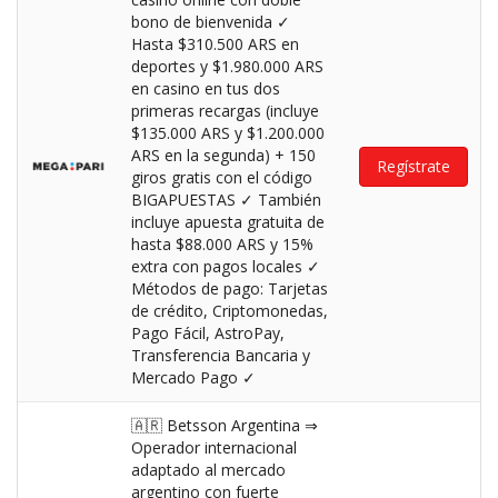
bono de bienvenida ✓
Hasta $310.500 ARS en
deportes y $1.980.000 ARS
en casino en tus dos
primeras recargas (incluye
$135.000 ARS y $1.200.000
ARS en la segunda) + 150
Regístrate
giros gratis con el código
BIGAPUESTAS ✓ También
incluye apuesta gratuita de
hasta $88.000 ARS y 15%
extra con pagos locales ✓
Métodos de pago: Tarjetas
de crédito, Criptomonedas,
Pago Fácil, AstroPay,
Transferencia Bancaria y
Mercado Pago ✓
🇦🇷 Betsson Argentina ⇒
Operador internacional
adaptado al mercado
argentino con fuerte