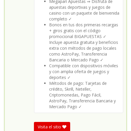
Megapari Apuestas ⇒ Disfrutá de
apuestas deportivas y juegos de
casino con un paquete de bienvenida
completo ✓
Bonos en tus dos primeras recargas
+ giros gratis con el código
promocional BIGAPUESTAS ✓
Incluye apuesta gratuita y beneficios
extra con métodos de pago locales
como AstroPay, Transferencia
Bancaria o Mercado Pago ✓
Compatible con dispositivos móviles
y con amplia oferta de juegos y
deportes ✓
Métodos de pago: Tarjetas de
crédito, Skrill, Neteller,
Criptomonedas, Pago Fácil,
AstroPay, Transferencia Bancaria y
Mercado Pago ✓
Visita el sitio