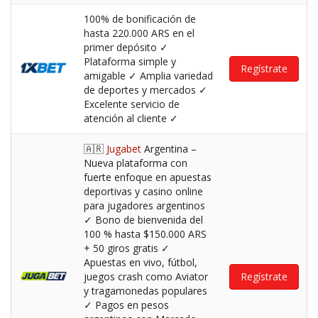
100% de bonificación de
hasta 220.000 ARS en el
primer depósito ✓
Plataforma simple y
Regístrate
amigable ✓ Amplia variedad
de deportes y mercados ✓
Excelente servicio de
atención al cliente ✓
🇦🇷
Jugabet
Argentina –
Nueva plataforma con
fuerte enfoque en apuestas
deportivas y casino online
para jugadores argentinos
✓ Bono de bienvenida del
100 % hasta $150.000 ARS
+ 50 giros gratis ✓
Apuestas en vivo, fútbol,
juegos crash como Aviator
Regístrate
y tragamonedas populares
✓ Pagos en pesos