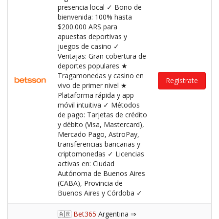
presencia local ✓ Bono de
bienvenida: 100% hasta
$200.000 ARS para
apuestas deportivas y
juegos de casino ✓
Ventajas: Gran cobertura de
deportes populares ★
Tragamonedas y casino en
Regístrate
vivo de primer nivel ★
Plataforma rápida y app
móvil intuitiva ✓ Métodos
de pago: Tarjetas de crédito
y débito (Visa, Mastercard),
Mercado Pago, AstroPay,
transferencias bancarias y
criptomonedas ✓ Licencias
activas en: Ciudad
Autónoma de Buenos Aires
(CABA), Provincia de
Buenos Aires y Córdoba ✓
🇦🇷
Bet365
Argentina ⇒