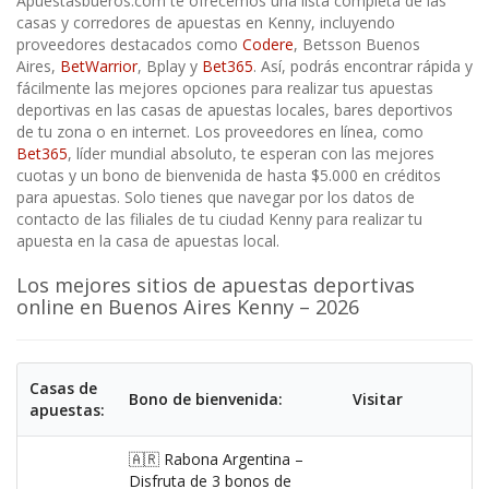
Apuestasbueros.com te ofrecemos una lista completa de las
casas y corredores de apuestas en Kenny, incluyendo
proveedores destacados como
Codere
, Betsson Buenos
Aires,
BetWarrior
, Bplay y
Bet365
. Así, podrás encontrar rápida y
fácilmente las mejores opciones para realizar tus apuestas
deportivas en las casas de apuestas locales, bares deportivos
de tu zona o en internet. Los proveedores en línea, como
Bet365
, líder mundial absoluto, te esperan con las mejores
cuotas y un bono de bienvenida de hasta $5.000 en créditos
para apuestas. Solo tienes que navegar por los datos de
contacto de las filiales de tu ciudad Kenny para realizar tu
apuesta en la casa de apuestas local.
Los mejores sitios de apuestas deportivas
online en Buenos Aires Kenny – 2026
Casas de
Bono de bienvenida:
Visitar
apuestas:
🇦🇷 Rabona Argentina –
Disfruta de 3 bonos de