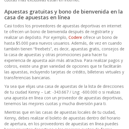
Apuestas gratuitas y bono de bienvenida en la
casa de apuestas en línea
Casi todos los proveedores de apuestas deportivas en internet
te ofrecen un bono de bienvenida después de registrarte y
realizar un depósito. Por ejemplo,
Codere
ofrece un bono de
hasta $5.000 para nuevos usuarios. Además, de vez en cuando
también tienen “freebets”, es decir, apuestas gratis, consejos de
la casa de apuestas y otras promociones para hacer tu
experiencia de apuesta aún más atractiva. Para realizar pagos y
cobros, existe una gran variedad de opciones que te facilitarán
las apuestas, incluyendo tarjetas de crédito, billeteras virtuales y
transferencias bancarias.
Ya sea que elijas una casa de apuestas de la lista de direcciones
de tu ciudad Kenny – Lat: -343.667 / Lng: -600.000 o si realizas
una apuesta en línea con un proveedor de apuestas deportivas,
tenemos las mejores cuotas y mucha diversión para ti.
Mientras que en las casas de apuestas locales de tu ciudad,
Kenny, debes realizar el boleto de apuestas dentro del horario
de apertura, en los proveedores de apuestas en línea puedes