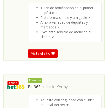
100% de bonificación en el primer
depósito ✓
Plataforma simple y amigable ✓
Amplia variedad de deportes y
mercados ✓
Excelente servicio de atención al
cliente ✓
Visita el sitio
Premium
online
Bet365
sucht in
Kenny
Apueste con seguridad con el líder
mundial Bet365 ★