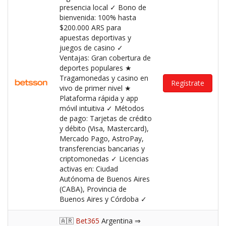
presencia local ✓ Bono de
bienvenida: 100% hasta
$200.000 ARS para
apuestas deportivas y
juegos de casino ✓
Ventajas: Gran cobertura de
deportes populares ★
Tragamonedas y casino en
Regístrate
vivo de primer nivel ★
Plataforma rápida y app
móvil intuitiva ✓ Métodos
de pago: Tarjetas de crédito
y débito (Visa, Mastercard),
Mercado Pago, AstroPay,
transferencias bancarias y
criptomonedas ✓ Licencias
activas en: Ciudad
Autónoma de Buenos Aires
(CABA), Provincia de
Buenos Aires y Córdoba ✓
🇦🇷
Bet365
Argentina ⇒