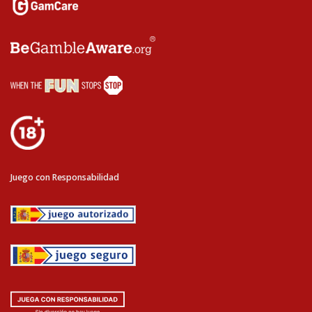
Juego con Responsabilidad