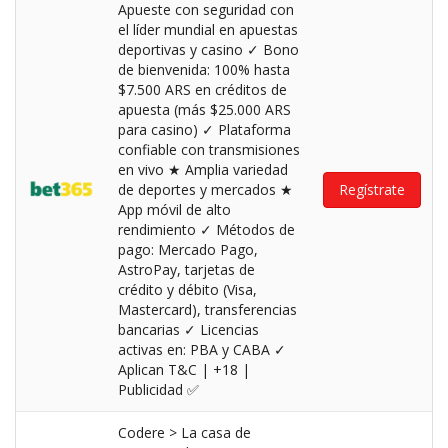
Apueste con seguridad con
el líder mundial en apuestas
deportivas y casino ✓ Bono
de bienvenida: 100% hasta
$7.500 ARS en créditos de
apuesta (más $25.000 ARS
para casino) ✓ Plataforma
confiable con transmisiones
en vivo ★ Amplia variedad
de deportes y mercados ★
Regístrate
App móvil de alto
rendimiento ✓ Métodos de
pago: Mercado Pago,
AstroPay, tarjetas de
crédito y débito (Visa,
Mastercard), transferencias
bancarias ✓ Licencias
activas en: PBA y CABA ✓
Aplican T&C | +18 |
Publicidad ✅
Codere > La casa de