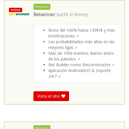
Premium
online
Betwinner
sucht in
Kenny
Bono del 100% hasta 130€/$ y más
bonificaciones ✓
Las probabilidades más altas en las
mejores ligas ✓
Más de 1000 eventos diarios antes
de los partidos ✓
Bet Builder como Betconstructor ✓
Aplicación Android/iOS & Soporte
24/7 ✓
Visita el sitio
Premium