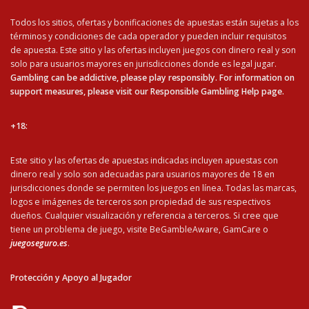
Todos los sitios, ofertas y bonificaciones de apuestas están sujetas a los
términos y condiciones de cada operador y pueden incluir requisitos
de apuesta. Este sitio y las ofertas incluyen juegos con dinero real y son
solo para usuarios mayores en jurisdicciones donde es legal jugar.
Gambling can be addictive, please play responsibly. For information on
support measures, please visit our Responsible Gambling Help page.
+18:
Este sitio y las ofertas de apuestas indicadas incluyen apuestas con
dinero real y solo son adecuadas para usuarios mayores de 18 en
jurisdicciones donde se permiten los juegos en línea. Todas las marcas,
logos e imágenes de terceros son propiedad de sus respectivos
dueños. Cualquier visualización y referencia a terceros. Si cree que
tiene un problema de juego, visite BeGambleAware, GamCare o
juegoseguro.es
.
Protección y Apoyo al Jugador