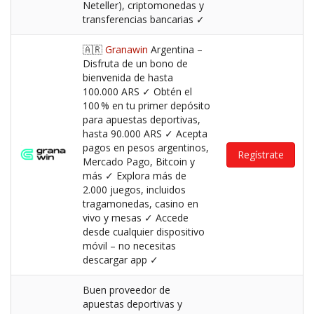
Neteller), criptomonedas y
transferencias bancarias ✓
🇦🇷
Granawin
Argentina –
Disfruta de un bono de
bienvenida de hasta
100.000 ARS ✓ Obtén el
100 % en tu primer depósito
para apuestas deportivas,
hasta 90.000 ARS ✓ Acepta
pagos en pesos argentinos,
Regístrate
Mercado Pago, Bitcoin y
más ✓ Explora más de
2.000 juegos, incluidos
tragamonedas, casino en
vivo y mesas ✓ Accede
desde cualquier dispositivo
móvil – no necesitas
descargar app ✓
Buen proveedor de
apuestas deportivas y