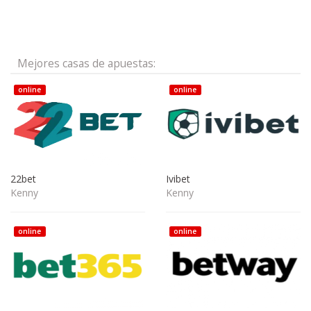
Mejores casas de apuestas:
online
online
22bet
Ivibet
Kenny
Kenny
online
online