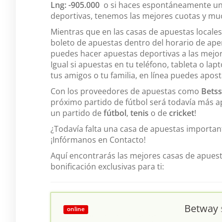
Lng: -905.000
o si haces espontáneamente una
deportivas, tenemos las mejores cuotas y muc
Mientras que en las casas de apuestas locales
boleto de apuestas dentro del horario de ape
puedes hacer apuestas deportivas a las mejor
Igual si apuestas en tu teléfono, tableta o la
tus amigos o tu familia, en línea puedes apost
Con los proveedores de apuestas como
Bets
próximo partido de fútbol será todavía más ap
un partido de
fútbol
,
tenis
o de
cricket
!
¿Todavía falta una casa de apuestas importa
¡Infórmanos en Contacto!
Aquí encontrarás las mejores casas de apues
bonificación exclusivas para ti:
Betway
online