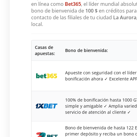
en línea como
Bet365
, el líder mundial absol
bono de bienvenida de
100 $
en créditos para
contacto de las filiales de tu ciudad
La Aurora
local.
Casas de
Bono de bienvenida:
apuestas:
Apueste con seguridad con el líde
bonificación ahora ✓ Excelente AP
100% de bonificación hasta 1000 G
simple y amigable ✓ Amplia varie
servicio de atención al cliente ✓
Bono de bienvenida de hasta 122 
primer depósito y reciba un bono 