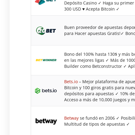
Depósito Casino ✓ Haga su primer 
300 USD ♥ Acepta Bitcoin ✓
Buen proveedor de apuestas depor
para Hacer apuestas Gratis!✓ Bono
Bono del 100% hasta 130$ y más bo
en las mejores ligas ✓ Más de 1000
Builder como Betconstructor ✓ Apl
Bets.io
– Mejor plataforma de apues
Bitcoin y 100 giros gratis para n
depósitos para apuestas ✓ 10% de 
Acceso a más de 10,000 juegos y m
Betway
se fundó en 2006 ✓ Posibil
Multitud de tipos de apuestas ✓