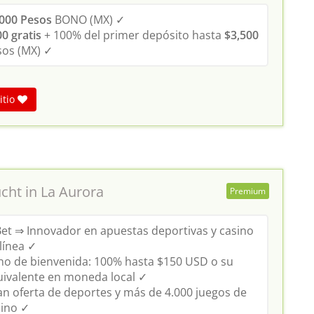
,000 Pesos
BONO (MX) ✓
0 gratis
+ 100% del primer depósito hasta
$3,500
sos (MX) ✓
sitio
cht in
La Aurora
Premium
Bet ⇒ Innovador en apuestas deportivas y casino
línea ✓
no de bienvenida: 100% hasta $150 USD o su
uivalente en moneda local ✓
n oferta de deportes y más de 4.000 juegos de
sino ✓