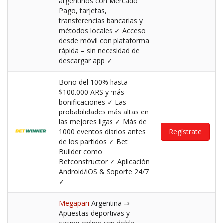
argentinos con Mercado
Pago, tarjetas,
transferencias bancarias y
métodos locales ✓ Acceso
desde móvil con plataforma
rápida – sin necesidad de
descargar app ✓
Bono del 100% hasta
$100.000 ARS y más
bonificaciones ✓ Las
probabilidades más altas en
las mejores ligas ✓ Más de
1000 eventos diarios antes
Regístrate
de los partidos ✓ Bet
Builder como
Betconstructor ✓ Aplicación
Android/iOS & Soporte 24/7
✓
Megapari
Argentina ⇒
Apuestas deportivas y
casino online con doble