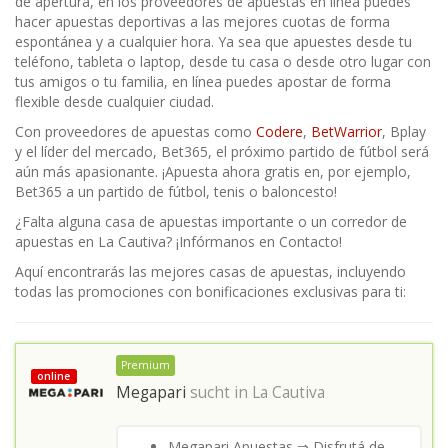
de apertura, en los proveedores de apuestas en línea puedes
hacer apuestas deportivas a las mejores cuotas de forma
espontánea y a cualquier hora. Ya sea que apuestes desde tu
teléfono, tableta o laptop, desde tu casa o desde otro lugar con
tus amigos o tu familia, en línea puedes apostar de forma
flexible desde cualquier ciudad.
Con proveedores de apuestas como
Codere
,
BetWarrior
, Bplay
y el líder del mercado, Bet365, el próximo partido de fútbol será
aún más apasionante. ¡Apuesta ahora gratis en, por ejemplo,
Bet365 a un partido de fútbol, tenis o baloncesto!
¿Falta alguna casa de apuestas importante o un corredor de
apuestas en La Cautiva? ¡Infórmanos en Contacto!
Aquí encontrarás las mejores casas de apuestas, incluyendo
todas las promociones con bonificaciones exclusivas para ti:
Premium
online
Megapari
sucht in
La Cautiva
Megapari Apuestas ⇒ Disfrutá de