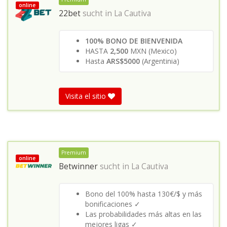
online
22bet
sucht in
La Cautiva
100% BONO DE BIENVENIDA
HASTA
2,500
MXN (Mexico)
Hasta
ARS$5000
(Argentinia)
Visita el sitio
Premium
online
Betwinner
sucht in
La Cautiva
Bono del 100% hasta 130€/$ y más
bonificaciones ✓
Las probabilidades más altas en las
mejores ligas ✓