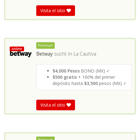
Visita el sitio
Premium
online
Betway
sucht in
La Cautiva
$4,000 Pesos
BONO (MX) ✓
$500 gratis
+ 100% del primer
depósito hasta
$3,500
pesos (MX) ✓
Visita el sitio
Premium