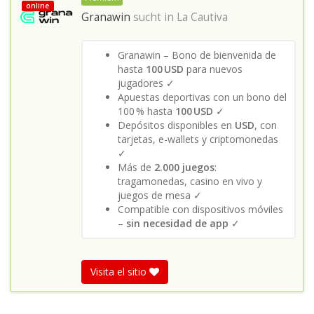
online
Granawin
sucht in
La Cautiva
Granawin – Bono de bienvenida de
hasta
100 USD
para nuevos
jugadores ✓
Apuestas deportivas con un bono del
100 % hasta
100 USD
✓
Depósitos disponibles en
USD
, con
tarjetas, e-wallets y criptomonedas
✓
Más de
2.000 juegos
:
tragamonedas, casino en vivo y
juegos de mesa ✓
Compatible con dispositivos móviles
–
sin necesidad de app
✓
Visita el sitio