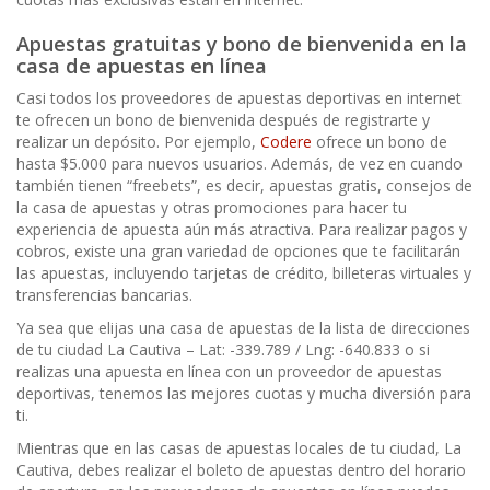
Apuestas gratuitas y bono de bienvenida en la
casa de apuestas en línea
Casi todos los proveedores de apuestas deportivas en internet
te ofrecen un bono de bienvenida después de registrarte y
realizar un depósito. Por ejemplo,
Codere
ofrece un bono de
hasta $5.000 para nuevos usuarios. Además, de vez en cuando
también tienen “freebets”, es decir, apuestas gratis, consejos de
la casa de apuestas y otras promociones para hacer tu
experiencia de apuesta aún más atractiva. Para realizar pagos y
cobros, existe una gran variedad de opciones que te facilitarán
las apuestas, incluyendo tarjetas de crédito, billeteras virtuales y
transferencias bancarias.
Ya sea que elijas una casa de apuestas de la lista de direcciones
de tu ciudad La Cautiva – Lat: -339.789 / Lng: -640.833 o si
realizas una apuesta en línea con un proveedor de apuestas
deportivas, tenemos las mejores cuotas y mucha diversión para
ti.
Mientras que en las casas de apuestas locales de tu ciudad, La
Cautiva, debes realizar el boleto de apuestas dentro del horario