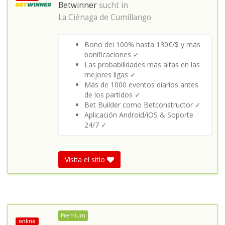
Betwinner
sucht in
La Ciénaga de Cumillango
Bono del 100% hasta 130€/$ y más
bonificaciones ✓
Las probabilidades más altas en las
mejores ligas ✓
Más de 1000 eventos diarios antes
de los partidos ✓
Bet Builder como Betconstructor ✓
Aplicación Android/iOS & Soporte
24/7 ✓
Visita el sitio
Premium
online