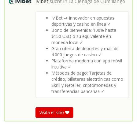
Ivibet
sucht in
La Ciénaga de Cumillango
IviBet ⇒ Innovador en apuestas
deportivas y casino en línea ✓
Bono de bienvenida: 100% hasta
$150 USD o su equivalente en
moneda local ✓
Gran oferta de deportes y más de
4.000 juegos de casino ✓
Plataforma moderna con app móvil
intuitiva ✓
Métodos de pago: Tarjetas de
crédito, billeteras electrónicas como
Skrill y Neteller, criptomonedas y
transferencias bancarias ✓
Visita el sitio