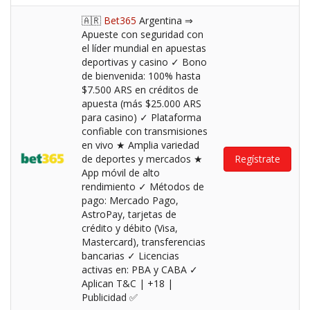
🇦🇷
Bet365
Argentina ⇒
Apueste con seguridad con
el líder mundial en apuestas
deportivas y casino ✓ Bono
de bienvenida: 100% hasta
$7.500 ARS en créditos de
apuesta (más $25.000 ARS
para casino) ✓ Plataforma
confiable con transmisiones
en vivo ★ Amplia variedad
de deportes y mercados ★
Regístrate
App móvil de alto
rendimiento ✓ Métodos de
pago: Mercado Pago,
AstroPay, tarjetas de
crédito y débito (Visa,
Mastercard), transferencias
bancarias ✓ Licencias
activas en: PBA y CABA ✓
Aplican T&C | +18 |
Publicidad ✅