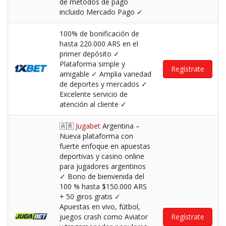
de métodos de pago
incluido Mercado Pago ✓
100% de bonificación de
hasta 220.000 ARS en el
primer depósito ✓
Plataforma simple y
Regístrate
amigable ✓ Amplia variedad
de deportes y mercados ✓
Excelente servicio de
atención al cliente ✓
🇦🇷
Jugabet
Argentina –
Nueva plataforma con
fuerte enfoque en apuestas
deportivas y casino online
para jugadores argentinos
✓ Bono de bienvenida del
100 % hasta $150.000 ARS
+ 50 giros gratis ✓
Apuestas en vivo, fútbol,
juegos crash como Aviator
Regístrate