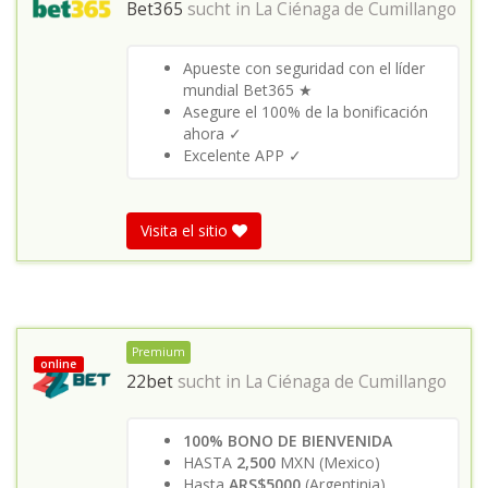
Bet365
sucht in
La Ciénaga de Cumillango
Apueste con seguridad con el líder
mundial Bet365 ★
Asegure el 100% de la bonificación
ahora ✓
Excelente APP ✓
Visita el sitio
Premium
online
22bet
sucht in
La Ciénaga de Cumillango
100% BONO DE BIENVENIDA
HASTA
2,500
MXN (Mexico)
Hasta
ARS$5000
(Argentinia)