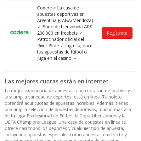
Codere > La casa de
apuestas deportivas en
Argentina (CABA/Mendoza)
✓ Bono de bienvenida ARS
200.000 en freebets ✓
Regístrate
Patrocinador oficial del
River Plate ✓ Ingresá, hacé
tus apuestas de fútbol o
jugá en el casino. ✓
Las mejores cuotas están en internet
La mejor experiencia de apuestas, con cuotas inmejorables y
una amplia variedad de deportes, está en línea. Tu boleto
obtendrá aquí cuotas de apuestas increíbles. Además, tienes
una amplia selección de apuestas deportivas, mucho más allá
de
la Liga Profesional
de Fútbol, la Copa Libertadores y la
UEFA Champions League. Una casa de apuestas en línea te
ofrece casi todos los deportes y cualquier tipo de apuesta,
incluyendo apuestas especiales como apuestas en directo y
apuestas con hándicap. Ya sea que se trate de apuestas