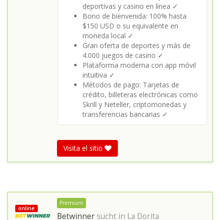
deportivas y casino en línea ✓
Bono de bienvenida: 100% hasta
$150 USD o su equivalente en
moneda local ✓
Gran oferta de deportes y más de
4.000 juegos de casino ✓
Plataforma moderna con app móvil
intuitiva ✓
Métodos de pago: Tarjetas de
crédito, billeteras electrónicas como
Skrill y Neteller, criptomonedas y
transferencias bancarias ✓
Visita el sitio
Premium
online
Betwinner
sucht in
La Dorita