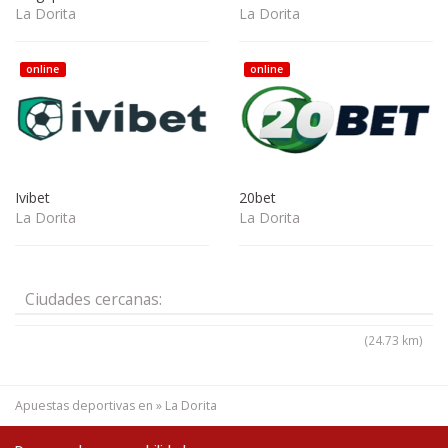
La Dorita
La Dorita
online
online
Ivibet
20bet
La Dorita
La Dorita
Ciudades cercanas:
(24.73 km)
Apuestas deportivas en
»
La Dorita