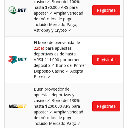
casino ✓ Bono del 100%
hasta $90.000 ARS para
Regístrate
apostar ✓ Amplia variedad
de métodos de pago
incluido Mercado Pago,
Astropay y Crypto ✓
El bono de bienvenida de
22bet
para apuestas
deportivas es de hasta
ARS$ 111.000 por primer
Regístrate
depósito ✓ Bono del Primer
Depósito Casino ✓ Acepta
Bitcoin ✓
Buen proveedor de
apuestas deportivas y
casino ✓ Bono del 130%
hasta $200.000 ARS para
Regístrate
apostar ✓ Amplia variedad
de métodos de pago
incluido Mercado Pago ✓