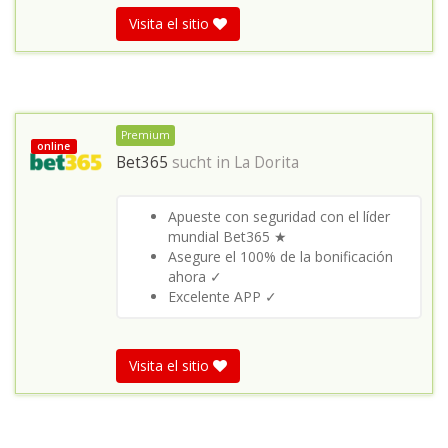
Visita el sitio
Premium
online
Bet365
sucht in
La Dorita
Apueste con seguridad con el líder
mundial Bet365 ★
Asegure el 100% de la bonificación
ahora ✓
Excelente APP ✓
Visita el sitio