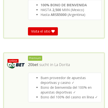
100% BONO DE BIENVENIDA
HASTA
2,500
MXN (Mexico)
Hasta
ARS$5000
(Argentinia)
Visita el sitio
Premium
online
20bet
sucht in
La Dorita
Buen proveedor de apuestas
deportivas y casino ✓
Bono de bienvenida del 100% en
apuestas deportivas ✓
Bono del 100% del casino en línea ✓