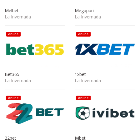
Melbet
Megapari
La Invernada
La Invernada
online
online
Bet365
1xbet
La Invernada
La Invernada
online
online
22bet
Ivibet