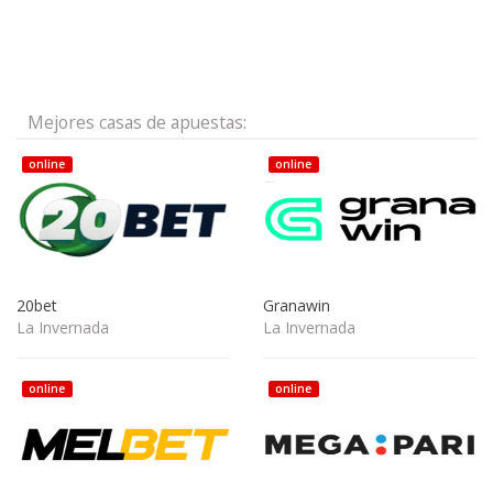
Mejores casas de apuestas:
online
online
20bet
Granawin
La Invernada
La Invernada
online
online