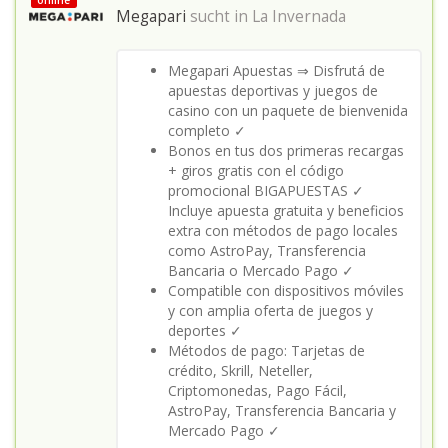
Megapari
sucht in
La Invernada
Megapari Apuestas ⇒ Disfrutá de
apuestas deportivas y juegos de
casino con un paquete de bienvenida
completo ✓
Bonos en tus dos primeras recargas
+ giros gratis con el código
promocional BIGAPUESTAS ✓
Incluye apuesta gratuita y beneficios
extra con métodos de pago locales
como AstroPay, Transferencia
Bancaria o Mercado Pago ✓
Compatible con dispositivos móviles
y con amplia oferta de juegos y
deportes ✓
Métodos de pago: Tarjetas de
crédito, Skrill, Neteller,
Criptomonedas, Pago Fácil,
AstroPay, Transferencia Bancaria y
Mercado Pago ✓