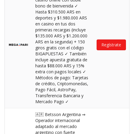
bono de bienvenida ✓
Hasta $310.500 ARS en
deportes y $1.980.000 ARS
en casino en tus dos
primeras recargas (incluye
$135.000 ARS y $1.200.000
ARS en la segunda) + 150
Regístrate
giros gratis con el código
BIGAPUESTAS ✓ También
incluye apuesta gratuita de
hasta $88.000 ARS y 15%
extra con pagos locales ✓
Métodos de pago: Tarjetas
de crédito, Criptomonedas,
Pago Fácil, AstroPay,
Transferencia Bancaria y
Mercado Pago ✓
🇦🇷 Betsson Argentina ⇒
Operador internacional
adaptado al mercado
argentino con fuerte