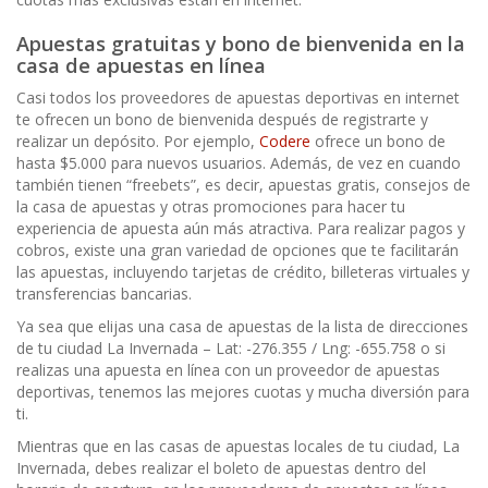
Apuestas gratuitas y bono de bienvenida en la
casa de apuestas en línea
Casi todos los proveedores de apuestas deportivas en internet
te ofrecen un bono de bienvenida después de registrarte y
realizar un depósito. Por ejemplo,
Codere
ofrece un bono de
hasta $5.000 para nuevos usuarios. Además, de vez en cuando
también tienen “freebets”, es decir, apuestas gratis, consejos de
la casa de apuestas y otras promociones para hacer tu
experiencia de apuesta aún más atractiva. Para realizar pagos y
cobros, existe una gran variedad de opciones que te facilitarán
las apuestas, incluyendo tarjetas de crédito, billeteras virtuales y
transferencias bancarias.
Ya sea que elijas una casa de apuestas de la lista de direcciones
de tu ciudad La Invernada – Lat: -276.355 / Lng: -655.758 o si
realizas una apuesta en línea con un proveedor de apuestas
deportivas, tenemos las mejores cuotas y mucha diversión para
ti.
Mientras que en las casas de apuestas locales de tu ciudad, La
Invernada, debes realizar el boleto de apuestas dentro del