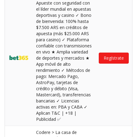
Apueste con seguridad con
el líder mundial en apuestas
deportivas y casino ✓ Bono
de bienvenida: 100% hasta
$7.500 ARS en créditos de
apuesta (más $25.000 ARS
para casino) ✓ Plataforma
confiable con transmisiones
en vivo ★ Amplia variedad
de deportes y mercados ★
Regístrate
App móvil de alto
rendimiento ✓ Métodos de
pago: Mercado Pago,
AstroPay, tarjetas de
crédito y débito (Visa,
Mastercard), transferencias
bancarias ✓ Licencias
activas en: PBA y CABA ✓
Aplican T&C | +18 |
Publicidad ✅
Codere > La casa de