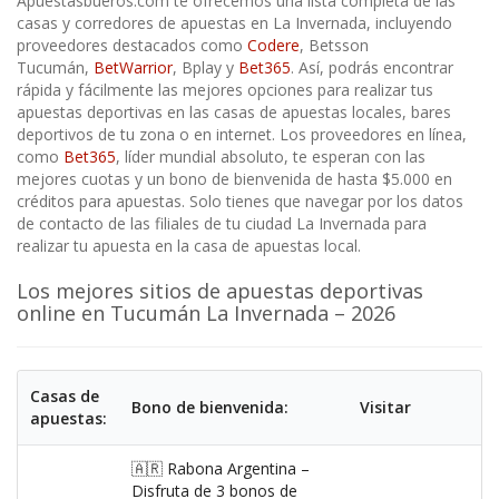
Apuestasbueros.com te ofrecemos una lista completa de las
casas y corredores de apuestas en La Invernada, incluyendo
proveedores destacados como
Codere
, Betsson
Tucumán,
BetWarrior
, Bplay y
Bet365
. Así, podrás encontrar
rápida y fácilmente las mejores opciones para realizar tus
apuestas deportivas en las casas de apuestas locales, bares
deportivos de tu zona o en internet. Los proveedores en línea,
como
Bet365
, líder mundial absoluto, te esperan con las
mejores cuotas y un bono de bienvenida de hasta $5.000 en
créditos para apuestas. Solo tienes que navegar por los datos
de contacto de las filiales de tu ciudad La Invernada para
realizar tu apuesta en la casa de apuestas local.
Los mejores sitios de apuestas deportivas
online en Tucumán La Invernada – 2026
Casas de
Bono de bienvenida:
Visitar
apuestas:
🇦🇷 Rabona Argentina –
Disfruta de 3 bonos de