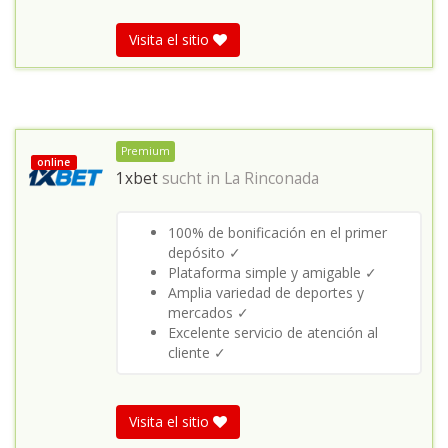
Visita el sitio
Premium
online
1xbet
sucht in
La Rinconada
100% de bonificación en el primer
depósito ✓
Plataforma simple y amigable ✓
Amplia variedad de deportes y
mercados ✓
Excelente servicio de atención al
cliente ✓
Visita el sitio