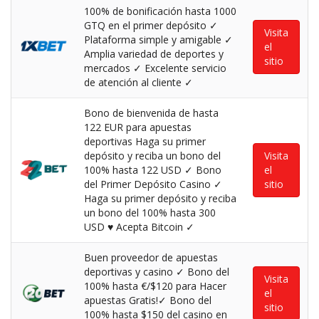
100% de bonificación hasta 1000
GTQ en el primer depósito ✓
Visita
Plataforma simple y amigable ✓
el
Amplia variedad de deportes y
sitio
mercados ✓ Excelente servicio
de atención al cliente ✓
Bono de bienvenida de hasta
122 EUR para apuestas
deportivas Haga su primer
depósito y reciba un bono del
Visita
100% hasta 122 USD ✓ Bono
el
del Primer Depósito Casino ✓
sitio
Haga su primer depósito y reciba
un bono del 100% hasta 300
USD ♥ Acepta Bitcoin ✓
Buen proveedor de apuestas
deportivas y casino ✓ Bono del
Visita
100% hasta €/$120 para Hacer
el
apuestas Gratis!✓ Bono del
sitio
100% hasta $150 del casino en