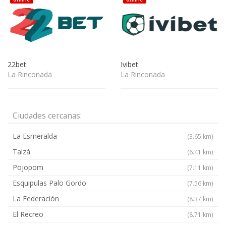
22bet
Ivibet
La Rinconada
La Rinconada
Ciudades cercanas:
La Esmeralda
(3.65 km)
Talzá
(6.41 km)
Pojopom
(7.11 km)
Esquipulas Palo Gordo
(7.56 km)
La Federación
(8.37 km)
El Recreo
(8.71 km)