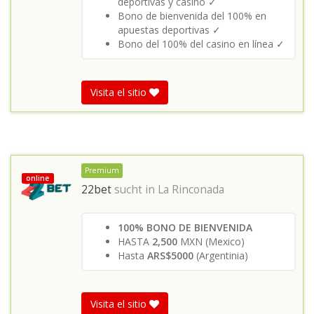
deportivas y casino ✓
Bono de bienvenida del 100% en
apuestas deportivas ✓
Bono del 100% del casino en línea ✓
Visita el sitio
Premium
online
22bet
sucht in
La Rinconada
100% BONO DE BIENVENIDA
HASTA
2,500
MXN (Mexico)
Hasta
ARS$5000
(Argentinia)
Visita el sitio