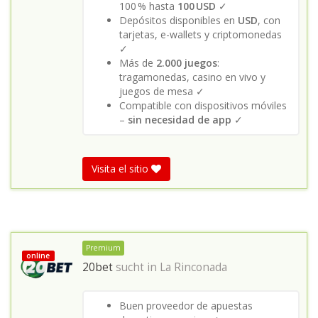
100 % hasta
100 USD
✓
Depósitos disponibles en
USD
, con
tarjetas, e-wallets y criptomonedas
✓
Más de
2.000 juegos
:
tragamonedas, casino en vivo y
juegos de mesa ✓
Compatible con dispositivos móviles
–
sin necesidad de app
✓
Visita el sitio
Premium
online
20bet
sucht in
La Rinconada
Buen proveedor de apuestas