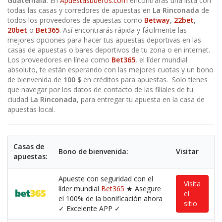
Guatemala
. En
Apuestasbueros.com
encontrarás una lista con
todas las casas y corredores de apuestas en
La Rinconada
de
todos los proveedores de apuestas como
Betway
,
22bet
,
20bet
o
Bet365
. Así encontrarás rápida y fácilmente las
mejores opciones para hacer tus apuestas deportivas en las
casas de apuestas o bares deportivos de tu zona o en internet.
Los proveedores en línea como
Bet365
, el líder mundial
absoluto, te están esperando con las mejores cuotas y un bono
de bienvenida de
100 $
en créditos para apuestas. Solo tienes
que navegar por los datos de contacto de las filiales de tu
ciudad
La Rinconada
, para entregar tu apuesta en la casa de
apuestas local.
Casas de
Bono de bienvenida:
Visitar
apuestas:
Apueste con seguridad con el
Visita
líder mundial
Bet365
★ Asegure
el
el 100% de la bonificación ahora
sitio
✓ Excelente APP ✓