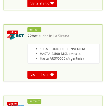
Visita el sitio
Premium
online
22bet
sucht in
La Sirena
100% BONO DE BIENVENIDA
HASTA
2,500
MXN (Mexico)
Hasta
ARS$5000
(Argentinia)
Visita el sitio
Premium
online