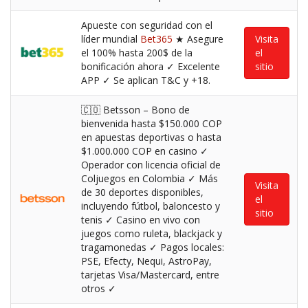
Apueste con seguridad con el
líder mundial
Bet365
★ Asegure
Visita
el 100% hasta 200$ de la
el
bonificación ahora ✓ Excelente
sitio
APP ✓ Se aplican T&C y +18.
🇨🇴 Betsson – Bono de
bienvenida hasta $150.000 COP
en apuestas deportivas o hasta
$1.000.000 COP en casino ✓
Operador con licencia oficial de
Coljuegos en Colombia ✓ Más
Visita
de 30 deportes disponibles,
el
incluyendo fútbol, baloncesto y
sitio
tenis ✓ Casino en vivo con
juegos como ruleta, blackjack y
tragamonedas ✓ Pagos locales:
PSE, Efecty, Nequi, AstroPay,
tarjetas Visa/Mastercard, entre
otros ✓