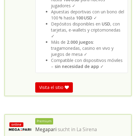
jugadores ✓
Apuestas deportivas con un bono del
100 % hasta
100 USD
✓
Depósitos disponibles en
USD
, con
tarjetas, e-wallets y criptomonedas
✓
Más de
2.000 juegos
:
tragamonedas, casino en vivo y
juegos de mesa ✓
Compatible con dispositivos móviles
–
sin necesidad de app
✓
Visita el sitio
Premium
online
Megapari
sucht in
La Sirena