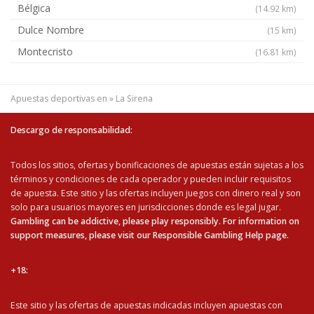
Bélgica
(14.92 km)
Dulce Nombre
(15 km)
Montecristo
(16.81 km)
Apuestas deportivas en
»
La Sirena
Descargo de responsabilidad:
Todos los sitios, ofertas y bonificaciones de apuestas están sujetas a los
términos y condiciones de cada operador y pueden incluir requisitos
de apuesta. Este sitio y las ofertas incluyen juegos con dinero real y son
solo para usuarios mayores en jurisdicciones donde es legal jugar.
Gambling can be addictive, please play responsibly. For information on
support measures, please visit our Responsible Gambling Help page.
+18:
Este sitio y las ofertas de apuestas indicadas incluyen apuestas con