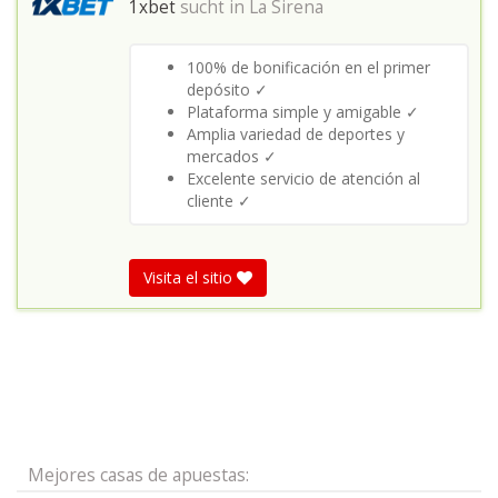
1xbet
sucht in
La Sirena
100% de bonificación en el primer
depósito ✓
Plataforma simple y amigable ✓
Amplia variedad de deportes y
mercados ✓
Excelente servicio de atención al
cliente ✓
Visita el sitio
Mejores casas de apuestas: