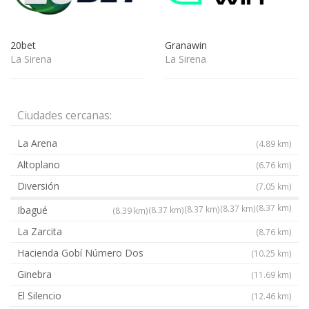
20bet
Granawin
La Sirena
La Sirena
Ciudades cercanas:
La Arena
(4.89 km)
Altoplano
(6.76 km)
Diversión
(7.05 km)
(8.37 km)
(8.37 km)
Ibagué
(8.37 km)
(8.37 km)
(8.39 km)
La Zarcita
(8.76 km)
Hacienda Gobí Número Dos
(10.25 km)
Ginebra
(11.69 km)
El Silencio
(12.46 km)