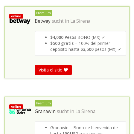
Premium
online
Betway
sucht in
La Sirena
$4,000 Pesos
BONO (MX) ✓
$500 gratis
+ 100% del primer
depósito hasta
$3,500
pesos (MX) ✓
Visita el sitio
Premium
online
Granawin
sucht in
La Sirena
Granawin – Bono de bienvenida de
hasta
100 USD
para nuevos