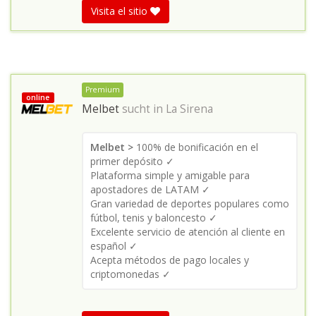
Visita el sitio
Premium
online
Melbet
sucht in
La Sirena
Melbet >
100% de bonificación en el
primer depósito ✓
Plataforma simple y amigable para
apostadores de LATAM ✓
Gran variedad de deportes populares como
fútbol, tenis y baloncesto ✓
Excelente servicio de atención al cliente en
español ✓
Acepta métodos de pago locales y
criptomonedas ✓