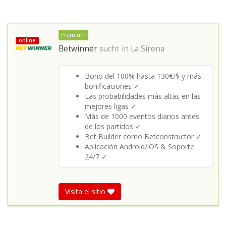
Premium
online
Betwinner
sucht in
La Sirena
Bono del 100% hasta 130€/$ y más
bonificaciones ✓
Las probabilidades más altas en las
mejores ligas ✓
Más de 1000 eventos diarios antes
de los partidos ✓
Bet Builder como Betconstructor ✓
Aplicación Android/iOS & Soporte
24/7 ✓
Visita el sitio