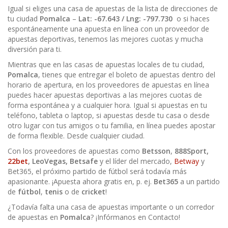
Igual si eliges una casa de apuestas de la lista de direcciones de
tu ciudad
Pomalca
–
Lat: -67.643 / Lng: -797.730
o si haces
espontáneamente una apuesta en línea con un proveedor de
apuestas deportivas, tenemos las mejores cuotas y mucha
diversión para ti.
Mientras que en las casas de apuestas locales de tu ciudad,
Pomalca
, tienes que entregar el boleto de apuestas dentro del
horario de apertura, en los proveedores de apuestas en línea
puedes hacer apuestas deportivas a las mejores cuotas de
forma espontánea y a cualquier hora. Igual si apuestas en tu
teléfono, tableta o laptop, si apuestas desde tu casa o desde
otro lugar con tus amigos o tu familia, en línea puedes apostar
de forma flexible. Desde cualquier ciudad.
Con los proveedores de apuestas como
Betsson
,
888Sport,
22bet
, LeoVegas, Betsafe
y el líder del mercado,
Betway
y
Bet365, el próximo partido de fútbol será todavía más
apasionante. ¡Apuesta ahora gratis en, p. ej.
Bet365
a un partido
de
fútbol
,
tenis
o de
cricket
!
¿Todavía falta una casa de apuestas importante o un corredor
de apuestas en
Pomalca
? ¡Infórmanos en Contacto!