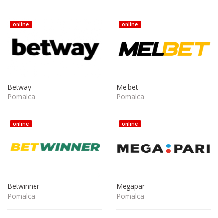
online
online
Betway
Melbet
Pomalca
Pomalca
online
online
Betwinner
Megapari
Pomalca
Pomalca