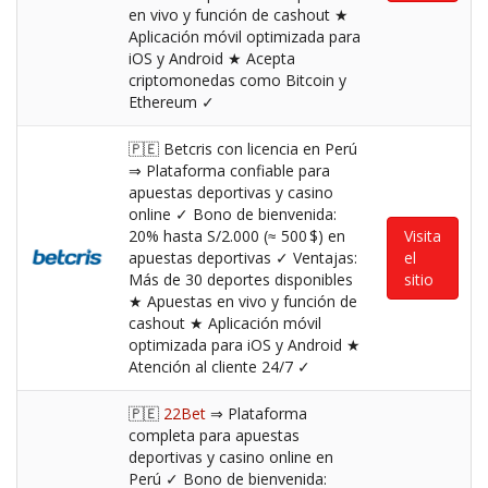
en vivo y función de cashout ★
Aplicación móvil optimizada para
iOS y Android ★ Acepta
criptomonedas como Bitcoin y
Ethereum ✓
🇵🇪 Betcris con licencia en Perú
⇒ Plataforma confiable para
apuestas deportivas y casino
online ✓ Bono de bienvenida:
20% hasta S/2.000 (≈ 500 $) en
Visita
apuestas deportivas ✓ Ventajas:
el
Más de 30 deportes disponibles
sitio
★ Apuestas en vivo y función de
cashout ★ Aplicación móvil
optimizada para iOS y Android ★
Atención al cliente 24/7 ✓
🇵🇪
22Bet
⇒ Plataforma
completa para apuestas
deportivas y casino online en
Perú ✓ Bono de bienvenida: