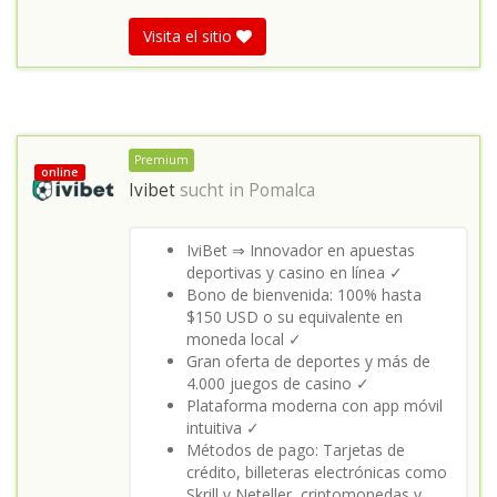
Visita el sitio
Premium
online
Ivibet
sucht in
Pomalca
IviBet ⇒ Innovador en apuestas
deportivas y casino en línea ✓
Bono de bienvenida: 100% hasta
$150 USD o su equivalente en
moneda local ✓
Gran oferta de deportes y más de
4.000 juegos de casino ✓
Plataforma moderna con app móvil
intuitiva ✓
Métodos de pago: Tarjetas de
crédito, billeteras electrónicas como
Skrill y Neteller, criptomonedas y