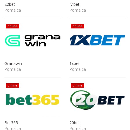
22bet
Ivibet
Pomalca
Pomalca
online
online
Granawin
1xbet
Pomalca
Pomalca
online
online
Bet365
20bet
Pomalca
Pomalca