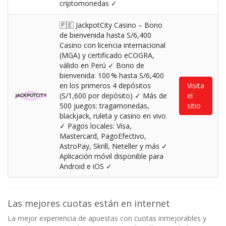
criptomonedas ✓
🇵🇪 JackpotCity Casino – Bono
de bienvenida hasta S/6,400
Casino con licencia internacional
(MGA) y certificado eCOGRA,
válido en Perú ✓ Bono de
bienvenida: 100 % hasta S/6,400
en los primeros 4 depósitos
Visita
(S/1,600 por depósito) ✓ Más de
el
500 juegos: tragamonedas,
sitio
blackjack, ruleta y casino en vivo
✓ Pagos locales: Visa,
Mastercard, PagoEfectivo,
AstroPay, Skrill, Neteller y más ✓
Aplicación móvil disponible para
Android e iOS ✓
Las mejores cuotas están en internet
La mejor experiencia de apuestas con cuotas inmejorables y