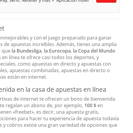
Pay, Skrill, Neteller y más ✓ Aplicación móvil
et
inmejorables y con el juego preparado para ganar
as de apuestas increíbles. Además, tienes una amplia
s que
la Bundesliga
,
la Eurocopa
,
la Copa del Mundo
 en línea te ofrece casi todos los deportes, y
peciales, como apuestas en directo y apuestas con
iales, apuestas combinadas, apuestas en directo o
vas están en internet.
enida en la casa de apuestas en línea
tivas de internet te ofrecen un bono de bienvenida
 te regalan un abono de, por ejemplo,
100 $
en
nen «freebet», es decir, una apuesta gratis,
ociones para hacer tu experiencia de apuesta todavía
os y cobros existe una gran variedad de opciones que