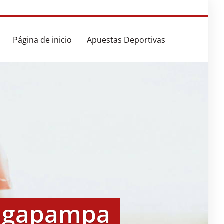
Página de inicio
Apuestas Deportivas
ngapampa