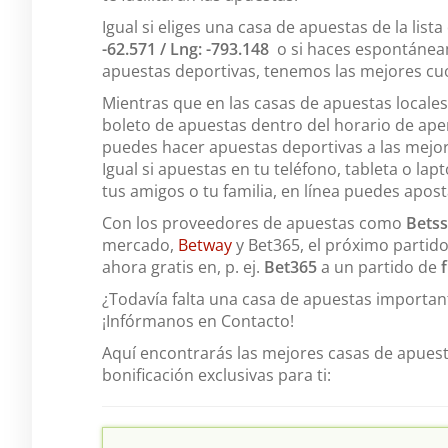
Igual si eliges una casa de apuestas de la list
-62.571 / Lng: -793.148
o si haces espontánea
apuestas deportivas, tenemos las mejores cuo
Mientras que en las casas de apuestas locales
boleto de apuestas dentro del horario de ape
puedes hacer apuestas deportivas a las mejor
Igual si apuestas en tu teléfono, tableta o la
tus amigos o tu familia, en línea puedes apost
Con los proveedores de apuestas como
Bets
mercado,
Betway
y Bet365, el próximo partido
ahora gratis en, p. ej.
Bet365
a un partido de
¿Todavía falta una casa de apuestas importa
¡Infórmanos en Contacto!
Aquí encontrarás las mejores casas de apues
bonificación exclusivas para ti: