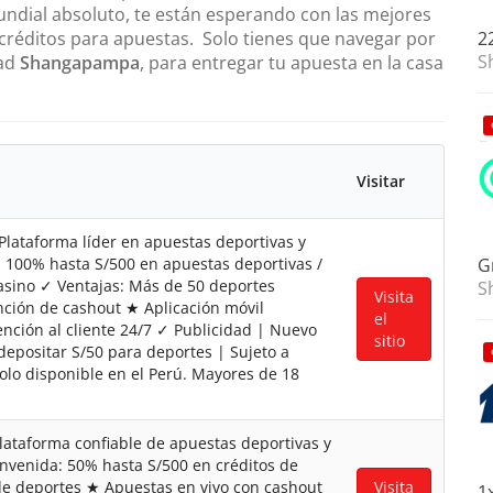
 mundial absoluto, te están esperando con las mejores
créditos para apuestas. Solo tienes que navegar por
2
S
dad
Shangapampa
, para entregar tu apuesta en la casa
Visitar
Plataforma líder en apuestas deportivas y
 100% hasta S/500 en apuestas deportivas /
G
casino ✓ Ventajas: Más de 50 deportes
S
Visita
nción de cashout ★ Aplicación móvil
el
nción al cliente 24/7 ✓ Publicidad | Nuevo
sitio
depositar S/50 para deportes | Sujeto a
olo disponible en el Perú. Mayores de 18
lataforma confiable de apuestas deportivas y
nvenida: 50% hasta S/500 en créditos de
de deportes ★ Apuestas en vivo con cashout
Visita
1