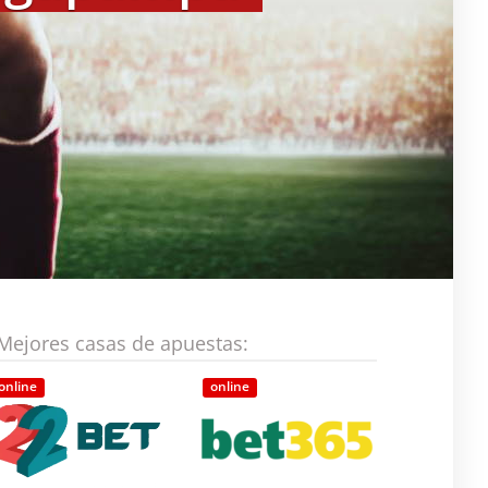
Mejores casas de apuestas:
online
online