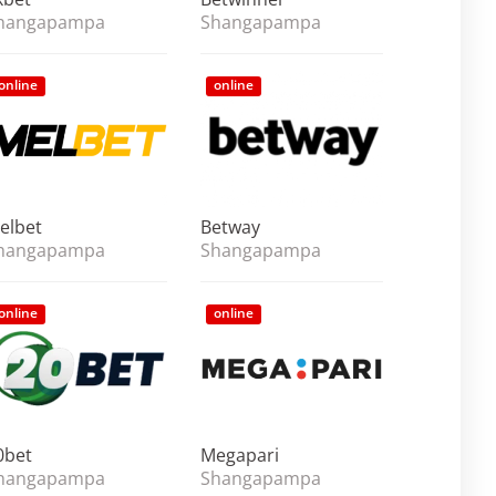
hangapampa
Shangapampa
online
online
elbet
Betway
hangapampa
Shangapampa
online
online
0bet
Megapari
hangapampa
Shangapampa