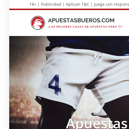
Skip
18+ | Publicidad | Aplican T&C | Juega con respon
to
main
content
Apuestas