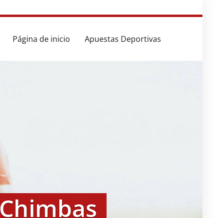
Página de inicio
Apuestas Deportivas
 Chimbas