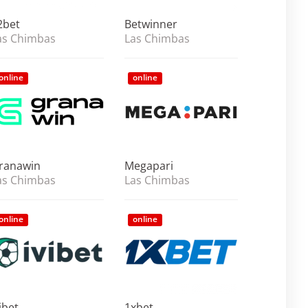
2bet
Betwinner
as Chimbas
Las Chimbas
online
online
ranawin
Megapari
as Chimbas
Las Chimbas
online
online
ibet
1xbet