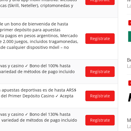
icas (Skrill, Neteller), criptomonedas y
L
de un bono de bienvenida de hasta
 primer depósito para apuestas
pta pagos en pesos argentinos, Mercado
Regístrate
e 2.000 juegos, incluidos tragamonedas,
de cualquier dispositivo móvil – no
B
vas y casino ✓ Bono del 100% hasta
L
variedad de métodos de pago incluido
Regístrate
 apuestas deportivas es de hasta ARS$
 del Primer Depósito Casino ✓ Acepta
Regístrate
vas y casino ✓ Bono del 130% hasta
M
 variedad de métodos de pago incluido
Regístrate
L