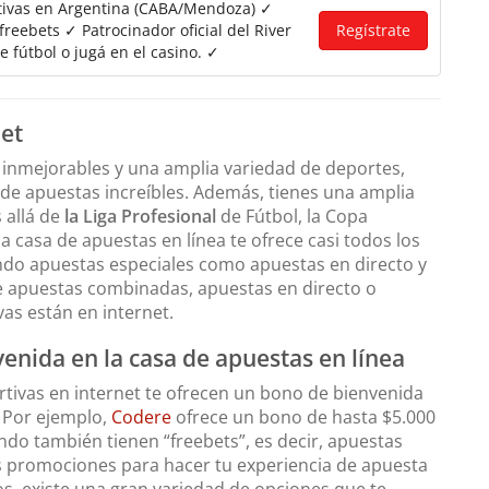
tivas en Argentina (CABA/Mendoza) ✓
reebets ✓ Patrocinador oficial del River
Regístrate
e fútbol o jugá en el casino. ✓
net
 inmejorables y una amplia variedad de deportes,
 de apuestas increíbles. Además, tienes una amplia
 allá de
la Liga Profesional
de Fútbol, la Copa
 casa de apuestas en línea te ofrece casi todos los
endo apuestas especiales como apuestas en directo y
e apuestas combinadas, apuestas en directo o
vas están en internet.
enida en la casa de apuestas en línea
tivas en internet te ofrecen un bono de bienvenida
. Por ejemplo,
Codere
ofrece un bono de hasta $5.000
do también tienen “freebets”, es decir, apuestas
as promociones para hacer tu experiencia de apuesta