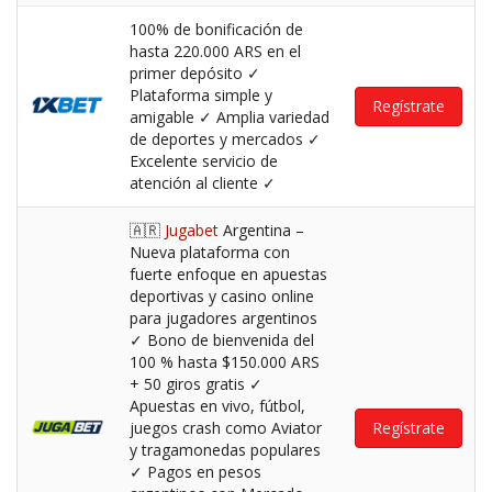
100% de bonificación de
hasta 220.000 ARS en el
primer depósito ✓
Plataforma simple y
Regístrate
amigable ✓ Amplia variedad
de deportes y mercados ✓
Excelente servicio de
atención al cliente ✓
🇦🇷
Jugabet
Argentina –
Nueva plataforma con
fuerte enfoque en apuestas
deportivas y casino online
para jugadores argentinos
✓ Bono de bienvenida del
100 % hasta $150.000 ARS
+ 50 giros gratis ✓
Apuestas en vivo, fútbol,
juegos crash como Aviator
Regístrate
y tragamonedas populares
✓ Pagos en pesos