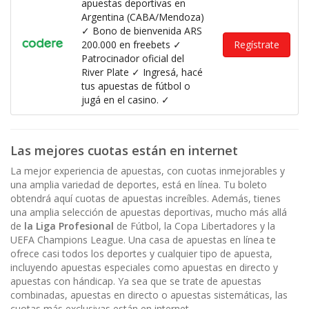
apuestas deportivas en
Argentina (CABA/Mendoza)
✓ Bono de bienvenida ARS
200.000 en freebets ✓
Regístrate
Patrocinador oficial del
River Plate ✓ Ingresá, hacé
tus apuestas de fútbol o
jugá en el casino. ✓
Las mejores cuotas están en internet
La mejor experiencia de apuestas, con cuotas inmejorables y
una amplia variedad de deportes, está en línea. Tu boleto
obtendrá aquí cuotas de apuestas increíbles. Además, tienes
una amplia selección de apuestas deportivas, mucho más allá
de
la Liga Profesional
de Fútbol, la Copa Libertadores y la
UEFA Champions League. Una casa de apuestas en línea te
ofrece casi todos los deportes y cualquier tipo de apuesta,
incluyendo apuestas especiales como apuestas en directo y
apuestas con hándicap. Ya sea que se trate de apuestas
combinadas, apuestas en directo o apuestas sistemáticas, las
cuotas más exclusivas están en internet.