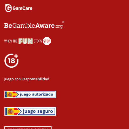
Juego con Responsabilidad