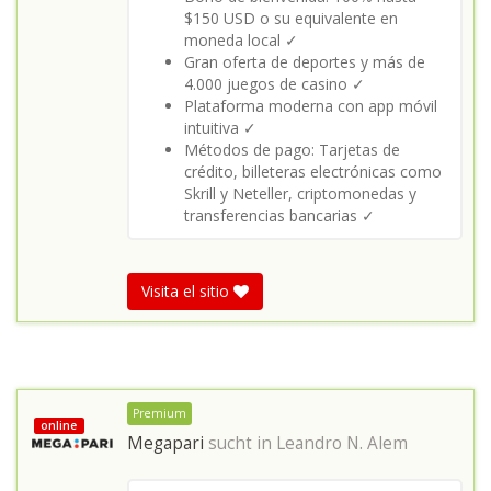
$150 USD o su equivalente en
moneda local ✓
Gran oferta de deportes y más de
4.000 juegos de casino ✓
Plataforma moderna con app móvil
intuitiva ✓
Métodos de pago: Tarjetas de
crédito, billeteras electrónicas como
Skrill y Neteller, criptomonedas y
transferencias bancarias ✓
Visita el sitio
Premium
online
Megapari
sucht in
Leandro N. Alem