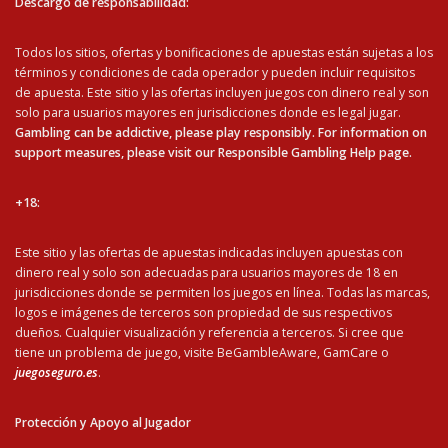
Descargo de responsabilidad:
Todos los sitios, ofertas y bonificaciones de apuestas están sujetas a los
términos y condiciones de cada operador y pueden incluir requisitos
de apuesta. Este sitio y las ofertas incluyen juegos con dinero real y son
solo para usuarios mayores en jurisdicciones donde es legal jugar.
Gambling can be addictive, please play responsibly. For information on
support measures, please visit our Responsible Gambling Help page.
+18:
Este sitio y las ofertas de apuestas indicadas incluyen apuestas con
dinero real y solo son adecuadas para usuarios mayores de 18 en
jurisdicciones donde se permiten los juegos en línea. Todas las marcas,
logos e imágenes de terceros son propiedad de sus respectivos
dueños. Cualquier visualización y referencia a terceros. Si cree que
tiene un problema de juego, visite BeGambleAware, GamCare o
juegoseguro.es
.
Protección y Apoyo al Jugador