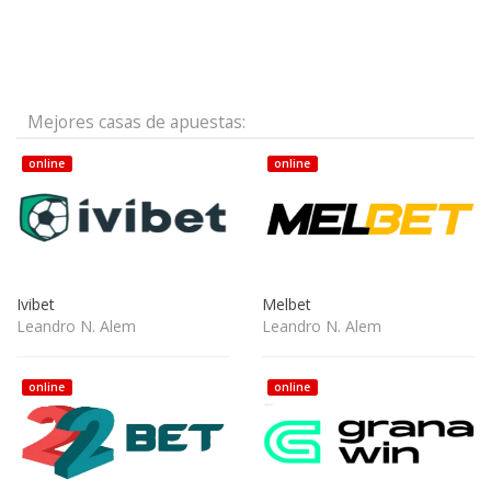
Mejores casas de apuestas:
online
online
Ivibet
Melbet
Leandro N. Alem
Leandro N. Alem
online
online