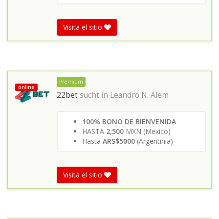
Visita el sitio
Premium
online
22bet
sucht in
Leandro N. Alem
100% BONO DE BIENVENIDA
HASTA
2,500
MXN (Mexico)
Hasta
ARS$5000
(Argentinia)
Visita el sitio