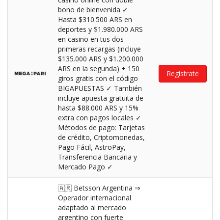
bono de bienvenida ✓
Hasta $310.500 ARS en
deportes y $1.980.000 ARS
en casino en tus dos
primeras recargas (incluye
$135.000 ARS y $1.200.000
ARS en la segunda) + 150
Regístrate
giros gratis con el código
BIGAPUESTAS ✓ También
incluye apuesta gratuita de
hasta $88.000 ARS y 15%
extra con pagos locales ✓
Métodos de pago: Tarjetas
de crédito, Criptomonedas,
Pago Fácil, AstroPay,
Transferencia Bancaria y
Mercado Pago ✓
🇦🇷 Betsson Argentina ⇒
Operador internacional
adaptado al mercado
argentino con fuerte