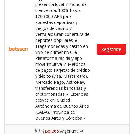
presencia local ✓ Bono de
bienvenida: 100% hasta
$200.000 ARS para
apuestas deportivas y
juegos de casino ✓
Ventajas: Gran cobertura de
deportes populares ★
Tragamonedas y casino en
Regístrate
vivo de primer nivel ★
Plataforma rápida y app
móvil intuitiva ✓ Métodos
de pago: Tarjetas de crédito
y débito (Visa, Mastercard),
Mercado Pago, AstroPay,
transferencias bancarias y
criptomonedas ✓ Licencias
activas en: Ciudad
Autónoma de Buenos Aires
(CABA), Provincia de
Buenos Aires y Córdoba ✓
🇦🇷
Bet365
Argentina ⇒