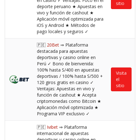
en casino ✓ Ventajas: Foco en el
sitio
deporte peruano ★ Apuestas en
vivo y función de cashout ★
Aplicación móvil optimizada para
iOS y Android ★ Métodos de
pago locales y seguros ✓
🇵🇪
20Bet
⇒ Plataforma
destacada para apuestas
deportivas y casino online en
Perú ✓ Bono de bienvenida:
100% hasta S/400 en apuestas
Visita
deportivas / 100% hasta S/500 +
el
120 giros gratis en casino ✓
sitio
Ventajas: Apuestas en vivo y
función de cashout ★ Acepta
criptomonedas como Bitcoin ★
Aplicación móvil optimizada ★
Programa VIP exclusivo ✓
🇵🇪
Ivibet
⇒ Plataforma
internacional de apuestas
deportivas y casino online en