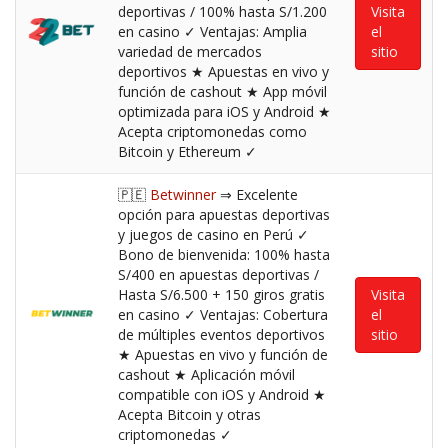
deportivas / 100% hasta S/1.200
Visita
en casino ✓ Ventajas: Amplia
el
variedad de mercados
sitio
deportivos ★ Apuestas en vivo y
función de cashout ★ App móvil
optimizada para iOS y Android ★
Acepta criptomonedas como
Bitcoin y Ethereum ✓
🇵🇪
Betwinner
⇒ Excelente
opción para apuestas deportivas
y juegos de casino en Perú ✓
Bono de bienvenida: 100% hasta
S/400 en apuestas deportivas /
Hasta S/6.500 + 150 giros gratis
Visita
en casino ✓ Ventajas: Cobertura
el
de múltiples eventos deportivos
sitio
★ Apuestas en vivo y función de
cashout ★ Aplicación móvil
compatible con iOS y Android ★
Acepta Bitcoin y otras
criptomonedas ✓