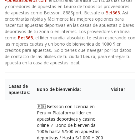
Apuestasbueros.com
encontrarás una lista con todas las casas
y corredores de apuestas en
Leuro
de todos los proveedores
de apuestas como Betsson,
888Sport
, Betsafe o
Bet365
. Así
encontrarás rápida y fácilmente las mejores opciones para
hacer tus apuestas deportivas en las casas de apuestas o bares
deportivos de tu zona o en internet. Los proveedores en línea
como
Bet365
, el líder mundial absoluto, te están esperando con
las mejores cuotas y un bono de bienvenida de
1000 $
en
créditos para apuestas. Solo tienes que navegar por los datos
de contacto de las filiales de tu ciudad
Leuro
, para entregar tu
apuesta en la casa de apuestas local.
Casas de
Bono de bienvenida:
Visitar
apuestas:
🇵🇪 Betsson con licencia en
Perú ⇒ Plataforma líder en
apuestas deportivas y casino
online ✓ Bono de bienvenida:
100% hasta S/500 en apuestas
deportivas / Hasta S/1.000 + 200