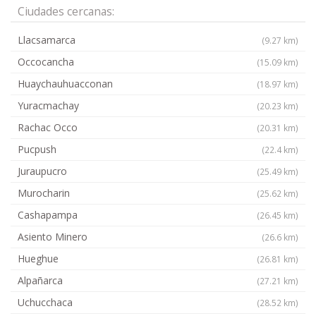
Ciudades cercanas:
Llacsamarca
(9.27 km)
Occocancha
(15.09 km)
Huaychauhuacconan
(18.97 km)
Yuracmachay
(20.23 km)
Rachac Occo
(20.31 km)
Pucpush
(22.4 km)
Juraupucro
(25.49 km)
Murocharin
(25.62 km)
Cashapampa
(26.45 km)
Asiento Minero
(26.6 km)
Hueghue
(26.81 km)
Alpañarca
(27.21 km)
Uchucchaca
(28.52 km)