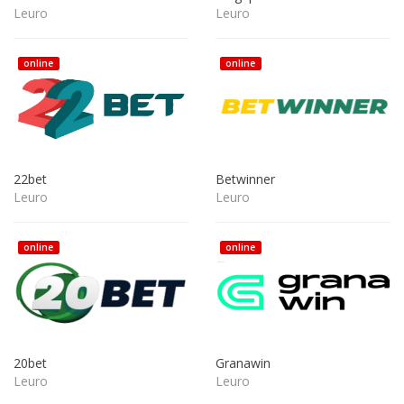
Leuro
Leuro
online
online
22bet
Betwinner
Leuro
Leuro
online
online
20bet
Granawin
Leuro
Leuro