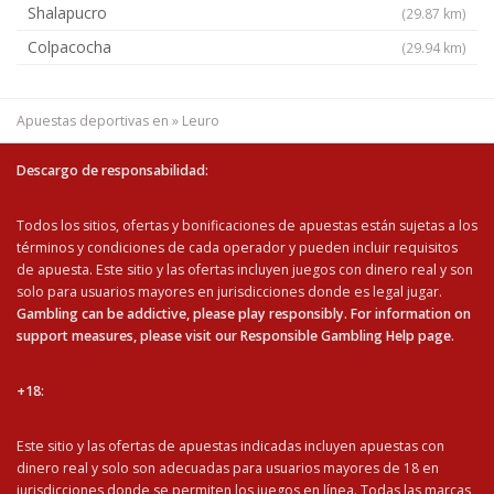
Shalapucro
(29.87 km)
Colpacocha
(29.94 km)
Apuestas deportivas en
»
Leuro
Descargo de responsabilidad:
Todos los sitios, ofertas y bonificaciones de apuestas están sujetas a los
términos y condiciones de cada operador y pueden incluir requisitos
de apuesta. Este sitio y las ofertas incluyen juegos con dinero real y son
solo para usuarios mayores en jurisdicciones donde es legal jugar.
Gambling can be addictive, please play responsibly. For information on
support measures, please visit our Responsible Gambling Help page.
+18:
Este sitio y las ofertas de apuestas indicadas incluyen apuestas con
dinero real y solo son adecuadas para usuarios mayores de 18 en
jurisdicciones donde se permiten los juegos en línea. Todas las marcas,