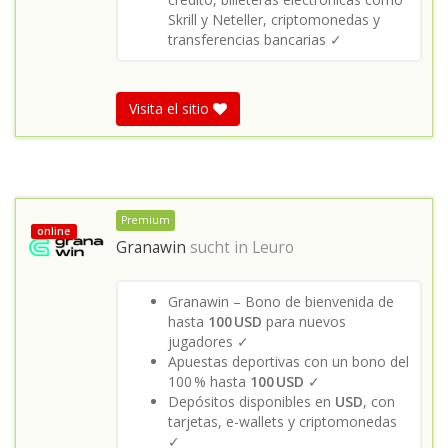
Skrill y Neteller, criptomonedas y
transferencias bancarias ✓
Visita el sitio
Premium
online
Granawin
sucht in
Leuro
Granawin – Bono de bienvenida de
hasta
100 USD
para nuevos
jugadores ✓
Apuestas deportivas con un bono del
100 % hasta
100 USD
✓
Depósitos disponibles en
USD
, con
tarjetas, e-wallets y criptomonedas
✓