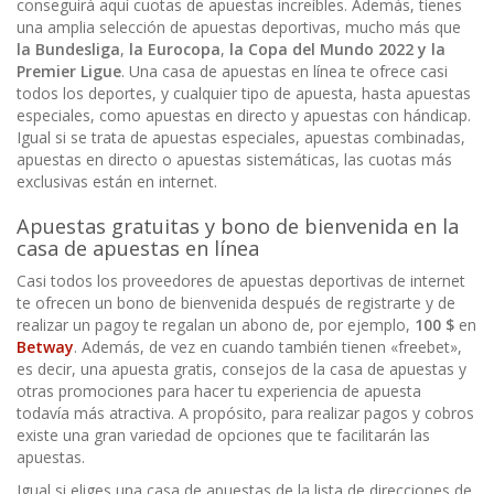
conseguirá aquí cuotas de apuestas increíbles. Además, tienes
una amplia selección de apuestas deportivas, mucho más que
la Bundesliga
,
la Eurocopa
,
la Copa del Mundo 2022 y la
Premier Ligue
. Una casa de apuestas en línea te ofrece casi
todos los deportes, y cualquier tipo de apuesta, hasta apuestas
especiales, como apuestas en directo y apuestas con hándicap.
Igual si se trata de apuestas especiales, apuestas combinadas,
apuestas en directo o apuestas sistemáticas, las cuotas más
exclusivas están en internet.
Apuestas gratuitas y bono de bienvenida en la
casa de apuestas en línea
Casi todos los proveedores de apuestas deportivas de internet
te ofrecen un bono de bienvenida después de registrarte y de
realizar un pagoy te regalan un abono de, por ejemplo,
100 $
en
Betway
. Además, de vez en cuando también tienen «freebet»,
es decir, una apuesta gratis, consejos de la casa de apuestas y
otras promociones para hacer tu experiencia de apuesta
todavía más atractiva. A propósito, para realizar pagos y cobros
existe una gran variedad de opciones que te facilitarán las
apuestas.
Igual si eliges una casa de apuestas de la lista de direcciones de