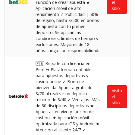
Función de crear apuesta ★
el
Aplicación móvil de alto
sitio
rendimiento ✓ Publicidad | 50%
de regalo, hasta S/500 en bonos
de apuesta con tu primer
depósito. Se aplican las
condiciones, límites de tiempo y
exclusiones. Mayores de 18
años. Juega con responsabilidad.
🇵🇪 Betsafe con licencia en
Perú ⇒ Plataforma confiable
para apuestas deportivas y
casino online ✓ Bono de
bienvenida: Apuesta gratis de
Visita
S/70 al realizar un depósito
el
mínimo de S/40 ✓ Ventajas: Más
sitio
de 30 disciplinas deportivas ★
Apuestas en vivo y función de
cashout ★ Aplicación móvil
optimizada para iOS y Android ★
Atención al cliente 24/7 ✓