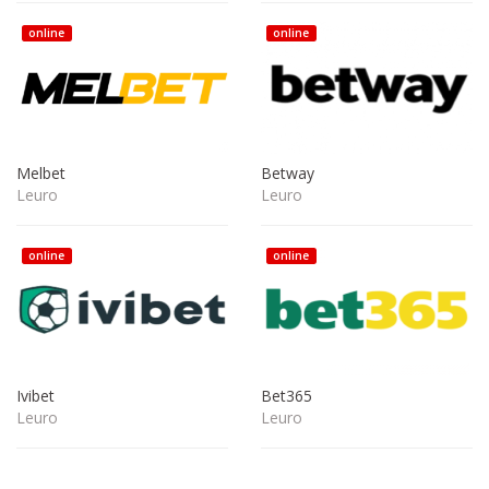
online
online
Melbet
Betway
Leuro
Leuro
online
online
Ivibet
Bet365
Leuro
Leuro