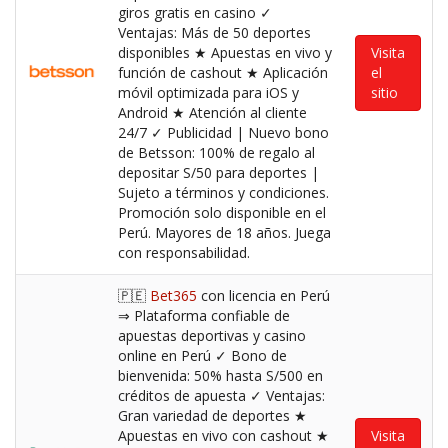
giros gratis en casino ✓
Ventajas: Más de 50 deportes
disponibles ★ Apuestas en vivo y
Visita
función de cashout ★ Aplicación
el
móvil optimizada para iOS y
sitio
Android ★ Atención al cliente
24/7 ✓ Publicidad | Nuevo bono
de Betsson: 100% de regalo al
depositar S/50 para deportes |
Sujeto a términos y condiciones.
Promoción solo disponible en el
Perú. Mayores de 18 años. Juega
con responsabilidad.
🇵🇪
Bet365
con licencia en Perú
⇒ Plataforma confiable de
apuestas deportivas y casino
online en Perú ✓ Bono de
bienvenida: 50% hasta S/500 en
créditos de apuesta ✓ Ventajas:
Gran variedad de deportes ★
Apuestas en vivo con cashout ★
Visita