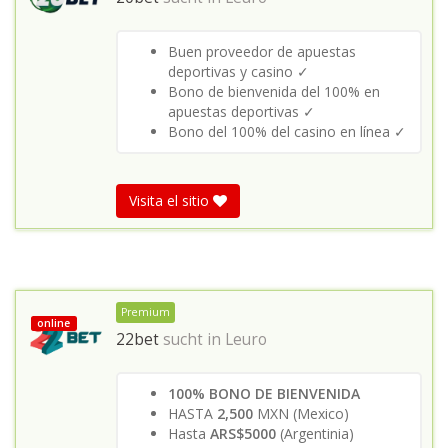
Buen proveedor de apuestas
deportivas y casino ✓
Bono de bienvenida del 100% en
apuestas deportivas ✓
Bono del 100% del casino en línea ✓
Visita el sitio
Premium
online
22bet
sucht in
Leuro
100% BONO DE BIENVENIDA
HASTA
2,500
MXN (Mexico)
Hasta
ARS$5000
(Argentinia)