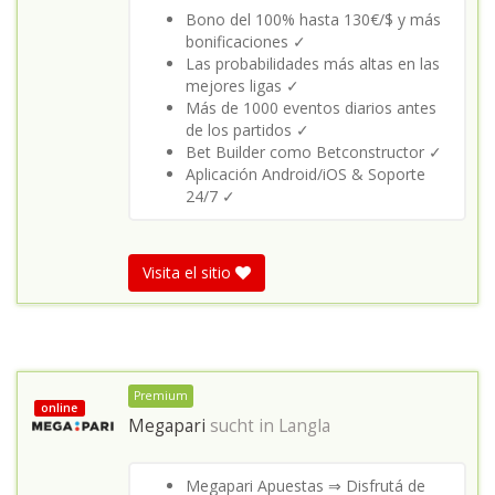
Bono del 100% hasta 130€/$ y más
bonificaciones ✓
Las probabilidades más altas en las
mejores ligas ✓
Más de 1000 eventos diarios antes
de los partidos ✓
Bet Builder como Betconstructor ✓
Aplicación Android/iOS & Soporte
24/7 ✓
Visita el sitio
Premium
online
Megapari
sucht in
Langla
Megapari Apuestas ⇒ Disfrutá de