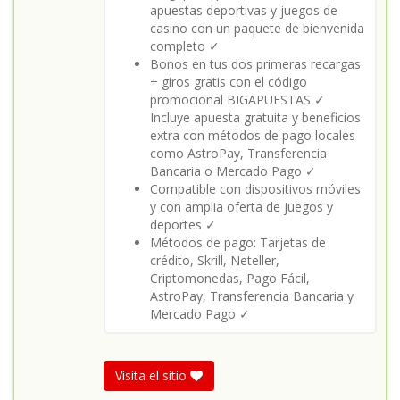
apuestas deportivas y juegos de
casino con un paquete de bienvenida
completo ✓
Bonos en tus dos primeras recargas
+ giros gratis con el código
promocional BIGAPUESTAS ✓
Incluye apuesta gratuita y beneficios
extra con métodos de pago locales
como AstroPay, Transferencia
Bancaria o Mercado Pago ✓
Compatible con dispositivos móviles
y con amplia oferta de juegos y
deportes ✓
Métodos de pago: Tarjetas de
crédito, Skrill, Neteller,
Criptomonedas, Pago Fácil,
AstroPay, Transferencia Bancaria y
Mercado Pago ✓
Visita el sitio