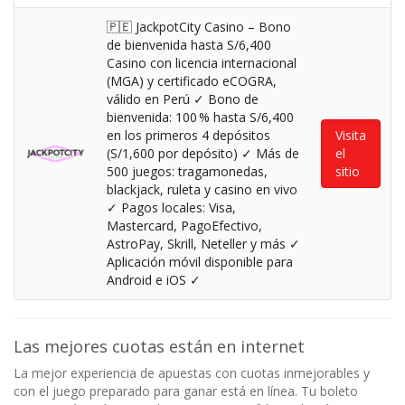
🇵🇪 JackpotCity Casino – Bono
de bienvenida hasta S/6,400
Casino con licencia internacional
(MGA) y certificado eCOGRA,
válido en Perú ✓ Bono de
bienvenida: 100 % hasta S/6,400
en los primeros 4 depósitos
Visita
(S/1,600 por depósito) ✓ Más de
el
500 juegos: tragamonedas,
sitio
blackjack, ruleta y casino en vivo
✓ Pagos locales: Visa,
Mastercard, PagoEfectivo,
AstroPay, Skrill, Neteller y más ✓
Aplicación móvil disponible para
Android e iOS ✓
Las mejores cuotas están en internet
La mejor experiencia de apuestas con cuotas inmejorables y
con el juego preparado para ganar está en línea. Tu boleto