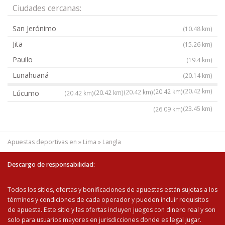
Ciudades cercanas:
San Jerónimo
(10.48 km)
Jita
(15.26 km)
Paullo
(19.4 km)
Lunahuaná
(20.14 km)
(20.42 km)
(20.42 km)
(20.42 km)
Lúcumo
(20.42 km)
(20.42 km)
(23.45 km)
(26.09 km)
Apuestas deportivas en
»
Lima
»
Langla
Descargo de responsabilidad:
Todos los sitios, ofertas y bonificaciones de apuestas están sujetas a los
términos y condiciones de cada operador y pueden incluir requisitos
de apuesta. Este sitio y las ofertas incluyen juegos con dinero real y son
solo para usuarios mayores en jurisdicciones donde es legal jugar.