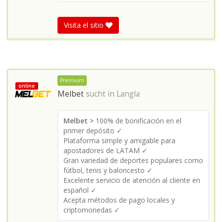
Visita el sitio
Premium
online
Melbet
sucht in
Langla
Melbet >
100% de bonificación en el
primer depósito ✓
Plataforma simple y amigable para
apostadores de LATAM ✓
Gran variedad de deportes populares como
fútbol, tenis y baloncesto ✓
Excelente servicio de atención al cliente en
español ✓
Acepta métodos de pago locales y
criptomonedas ✓