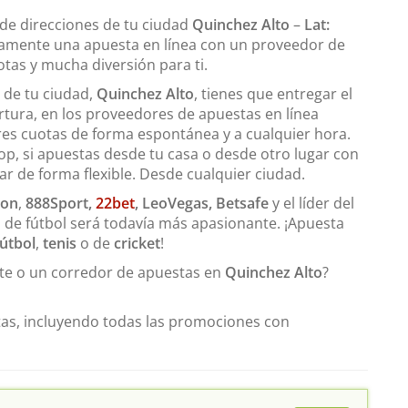
a de direcciones de tu ciudad
Quinchez Alto
–
Lat:
amente una apuesta en línea con un proveedor de
tas y mucha diversión para ti.
 de tu ciudad,
Quinchez Alto
, tienes que entregar el
rtura, en los proveedores de apuestas en línea
es cuotas de forma espontánea y a cualquier hora.
ptop, si apuestas desde tu casa o desde otro lugar con
ar de forma flexible. Desde cualquier ciudad.
son
,
888Sport,
22bet
, LeoVegas, Betsafe
y el líder del
 de fútbol será todavía más apasionante. ¡Apuesta
fútbol
,
tenis
o de
cricket
!
nte o un corredor de apuestas en
Quinchez Alto
?
tas, incluyendo todas las promociones con