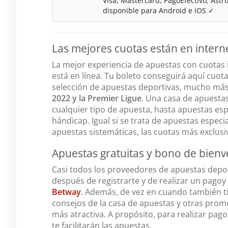
Visa, Mastercard, PagoEfectivo, Astro
disponible para Android e iOS ✓
Las mejores cuotas están en intern
La mejor experiencia de apuestas con cuotas 
está en línea. Tu boleto conseguirá aquí cuot
selección de apuestas deportivas, mucho má
2022 y la Premier Ligue
. Una casa de apuestas
cualquier tipo de apuesta, hasta apuestas es
hándicap. Igual si se trata de apuestas espec
apuestas sistemáticas, las cuotas más exclusi
Apuestas gratuitas y bono de bienv
Casi todos los proveedores de apuestas depor
después de registrarte y de realizar un pagoy
Betway
. Además, de vez en cuando también tie
consejos de la casa de apuestas y otras prom
más atractiva. A propósito, para realizar pag
te facilitarán las apuestas.