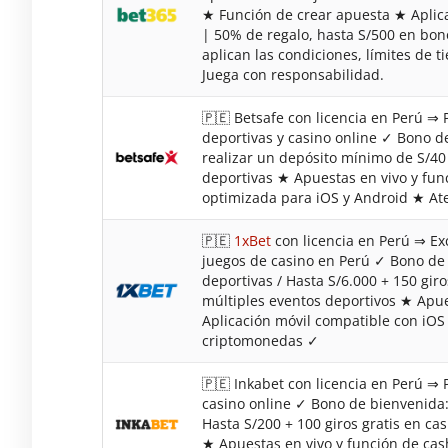
★ Función de crear apuesta ★ Aplica
| 50% de regalo, hasta S/500 en bon
aplican las condiciones, límites de 
Juega con responsabilidad.
🇵🇪 Betsafe con licencia en Perú ⇒
deportivas y casino online ✓ Bono de
realizar un depósito mínimo de S/40
deportivas ★ Apuestas en vivo y fun
optimizada para iOS y Android ★ Ate
🇵🇪
1xBet
con licencia en Perú ⇒ Ex
juegos de casino en Perú ✓ Bono de
deportivas / Hasta S/6.000 + 150 gir
múltiples eventos deportivos ★ Apue
Aplicación móvil compatible con iOS 
criptomonedas ✓
🇵🇪 Inkabet con licencia en Perú ⇒ 
casino online ✓ Bono de bienvenida:
Hasta S/200 + 100 giros gratis en ca
★ Apuestas en vivo y función de cas