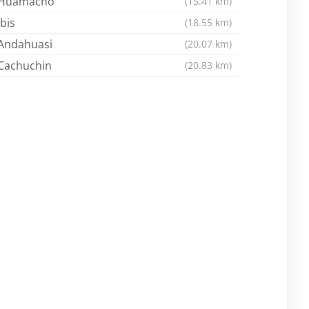
Huamacho
(15.41 km)
Ibis
(18.55 km)
Andahuasi
(20.07 km)
Cachuchin
(20.83 km)