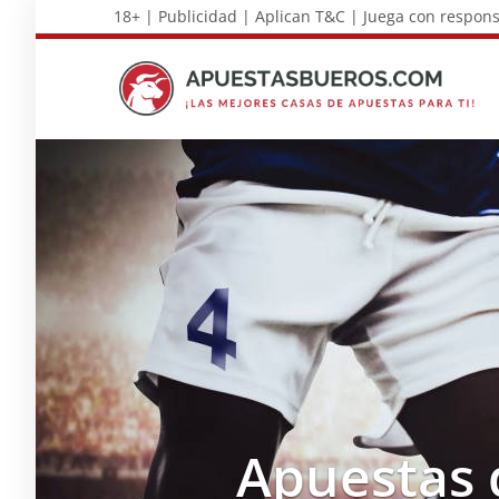
Skip
18+ | Publicidad | Aplican T&C | Juega con respon
to
main
content
Apuestas 