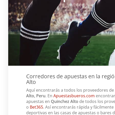
Corredores de apuestas
en la regi
Alto
Aquí encontrarás a todos los proveedores de
Alto, Peru
. En
Apuestasbueros.com
encontrará
apuestas en
Quinchez Alto
de todos los prov
o
Bet365
. Así encontrarás rápida y fácilment
deportivas en las casas de apuestas o bares 