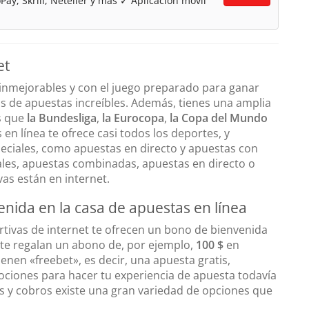
Pay, Skrill, Neteller y más ✓ Aplicación móvil
et
inmejorables y con el juego preparado para ganar
as de apuestas increíbles. Además, tienes una amplia
s que
la Bundesliga
,
la Eurocopa
,
la Copa del Mundo
 en línea te ofrece casi todos los deportes, y
peciales, como apuestas en directo y apuestas con
iales, apuestas combinadas, apuestas en directo o
vas están en internet.
enida en la casa de apuestas en línea
tivas de internet te ofrecen un bono de bienvenida
 te regalan un abono de, por ejemplo,
100 $
en
nen «freebet», es decir, una apuesta gratis,
ociones para hacer tu experiencia de apuesta todavía
os y cobros existe una gran variedad de opciones que