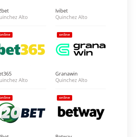
2bet
Ivibet
uinchez Alto
Quinchez Alto
online
online
et365
Granawin
uinchez Alto
Quinchez Alto
online
online
0bet
Betway