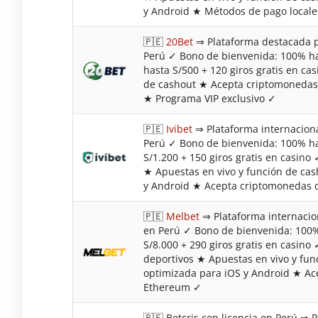
y Android ★ Métodos de pago locale
🇵🇪
20Bet
⇒ Plataforma destacada p
Perú ✓ Bono de bienvenida: 100% ha
hasta S/500 + 120 giros gratis en ca
de cashout ★ Acepta criptomonedas 
★ Programa VIP exclusivo ✓
🇵🇪
Ivibet
⇒ Plataforma internaciona
Perú ✓ Bono de bienvenida: 100% ha
S/1.200 + 150 giros gratis en casino
★ Apuestas en vivo y función de cas
y Android ★ Acepta criptomonedas 
🇵🇪
Melbet
⇒ Plataforma internacion
en Perú ✓ Bono de bienvenida: 100%
S/8.000 + 290 giros gratis en casino
deportivos ★ Apuestas en vivo y fun
optimizada para iOS y Android ★ Ac
Ethereum ✓
🇵🇪 Betcris con licencia en Perú ⇒ 