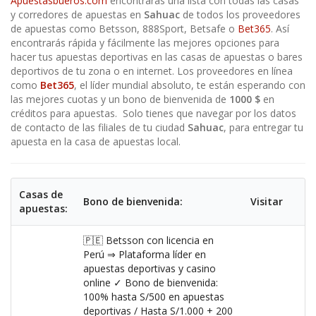
Apuestasbueros.com
encontrarás una lista con todas las casas
y corredores de apuestas en
Sahuac
de todos los proveedores
de apuestas como Betsson,
888Sport
, Betsafe o
Bet365
. Así
encontrarás rápida y fácilmente las mejores opciones para
hacer tus apuestas deportivas en las casas de apuestas o bares
deportivos de tu zona o en internet. Los proveedores en línea
como
Bet365
, el líder mundial absoluto, te están esperando con
las mejores cuotas y un bono de bienvenida de
1000 $
en
créditos para apuestas. Solo tienes que navegar por los datos
de contacto de las filiales de tu ciudad
Sahuac
, para entregar tu
apuesta en la casa de apuestas local.
Casas de
Bono de bienvenida:
Visitar
apuestas:
🇵🇪 Betsson con licencia en
Perú ⇒ Plataforma líder en
apuestas deportivas y casino
online ✓ Bono de bienvenida:
100% hasta S/500 en apuestas
deportivas / Hasta S/1.000 + 200