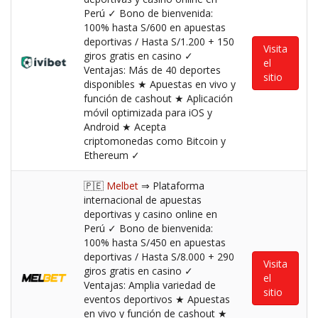
Perú ✓ Bono de bienvenida:
100% hasta S/600 en apuestas
deportivas / Hasta S/1.200 + 150
Visita
giros gratis en casino ✓
el
Ventajas: Más de 40 deportes
sitio
disponibles ★ Apuestas en vivo y
función de cashout ★ Aplicación
móvil optimizada para iOS y
Android ★ Acepta
criptomonedas como Bitcoin y
Ethereum ✓
🇵🇪
Melbet
⇒ Plataforma
internacional de apuestas
deportivas y casino online en
Perú ✓ Bono de bienvenida:
100% hasta S/450 en apuestas
deportivas / Hasta S/8.000 + 290
Visita
giros gratis en casino ✓
el
Ventajas: Amplia variedad de
sitio
eventos deportivos ★ Apuestas
en vivo y función de cashout ★