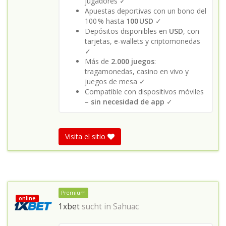
jugadores ✓
Apuestas deportivas con un bono del
100 % hasta
100 USD
✓
Depósitos disponibles en
USD
, con
tarjetas, e-wallets y criptomonedas
✓
Más de
2.000 juegos
:
tragamonedas, casino en vivo y
juegos de mesa ✓
Compatible con dispositivos móviles
–
sin necesidad de app
✓
Visita el sitio
Premium
online
1xbet
sucht in
Sahuac