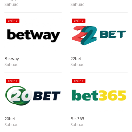
Sahuac
Sahuac
online
online
Betway
22bet
Sahuac
Sahuac
online
online
20bet
Bet365
Sahuac
Sahuac