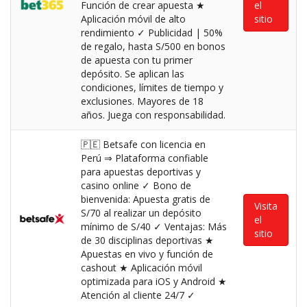
Función de crear apuesta ★
el
Aplicación móvil de alto
sitio
rendimiento ✓ Publicidad | 50%
de regalo, hasta S/500 en bonos
de apuesta con tu primer
depósito. Se aplican las
condiciones, límites de tiempo y
exclusiones. Mayores de 18
años. Juega con responsabilidad.
🇵🇪 Betsafe con licencia en
Perú ⇒ Plataforma confiable
para apuestas deportivas y
casino online ✓ Bono de
bienvenida: Apuesta gratis de
Visita
S/70 al realizar un depósito
el
mínimo de S/40 ✓ Ventajas: Más
sitio
de 30 disciplinas deportivas ★
Apuestas en vivo y función de
cashout ★ Aplicación móvil
optimizada para iOS y Android ★
Atención al cliente 24/7 ✓