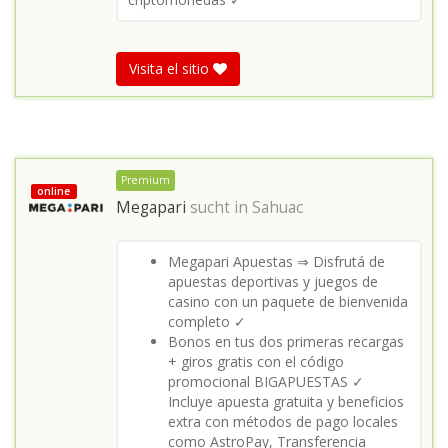
Visita el sitio
Premium
online
Megapari
sucht in
Sahuac
Megapari Apuestas ⇒ Disfrutá de
apuestas deportivas y juegos de
casino con un paquete de bienvenida
completo ✓
Bonos en tus dos primeras recargas
+ giros gratis con el código
promocional BIGAPUESTAS ✓
Incluye apuesta gratuita y beneficios
extra con métodos de pago locales
como AstroPay, Transferencia