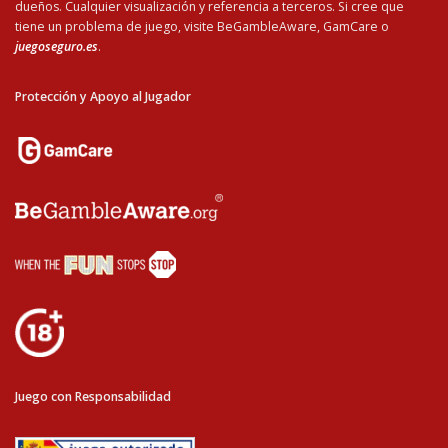
dueños. Cualquier visualización y referencia a terceros. Si cree que
tiene un problema de juego, visite BeGambleAware, GamCare o
juegoseguro.es
.
Protección y Apoyo al Jugador
Juego con Responsabilidad