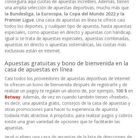
conseguirá aquí cuotas de apuestas increíbles. Además, tienes
una amplia selección de apuestas deportivas, mucho más que
la Bundesliga
,
la Eurocopa
,
la Copa del Mundo 2022 y la
Premier Ligue
. Una casa de apuestas en línea te ofrece casi
todos los deportes, y cualquier tipo de apuesta, hasta apuestas
especiales, como apuestas en directo y apuestas con hándicap.
Igual si se trata de apuestas especiales, apuestas combinadas,
apuestas en directo o apuestas sistemáticas, las cuotas más
exclusivas están en internet.
Apuestas gratuitas y bono de bienvenida en la
casa de apuestas en línea
Casi todos los proveedores de apuestas deportivas de internet
te ofrecen un bono de bienvenida después de registrarte y de
realizar un pagoy te regalan un abono de, por ejemplo,
100 $
en
Betway
. Además, de vez en cuando también tienen «freebet»,
es decir, una apuesta gratis, consejos de la casa de apuestas y
otras promociones para hacer tu experiencia de apuesta
todavía más atractiva. A propósito, para realizar pagos y cobros
existe una gran variedad de opciones que te facilitarán las
apuestas.
Igual si eliges una casa de apuestas de la lista de direcciones de