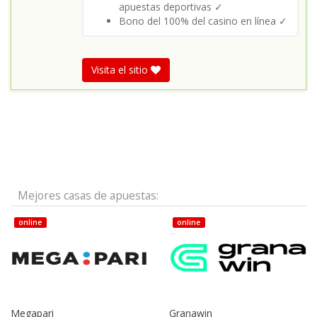
apuestas deportivas ✓
Bono del 100% del casino en línea ✓
Visita el sitio
Mejores casas de apuestas:
online
online
Megapari
Granawin