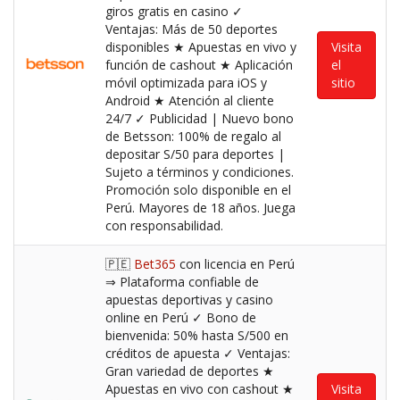
giros gratis en casino ✓
Ventajas: Más de 50 deportes
disponibles ★ Apuestas en vivo y
Visita
función de cashout ★ Aplicación
el
móvil optimizada para iOS y
sitio
Android ★ Atención al cliente
24/7 ✓ Publicidad | Nuevo bono
de Betsson: 100% de regalo al
depositar S/50 para deportes |
Sujeto a términos y condiciones.
Promoción solo disponible en el
Perú. Mayores de 18 años. Juega
con responsabilidad.
🇵🇪
Bet365
con licencia en Perú
⇒ Plataforma confiable de
apuestas deportivas y casino
online en Perú ✓ Bono de
bienvenida: 50% hasta S/500 en
créditos de apuesta ✓ Ventajas:
Gran variedad de deportes ★
Apuestas en vivo con cashout ★
Visita