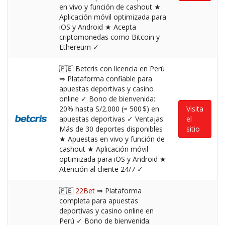
en vivo y función de cashout ★
Aplicación móvil optimizada para
iOS y Android ★ Acepta
criptomonedas como Bitcoin y
Ethereum ✓
🇵🇪 Betcris con licencia en Perú
⇒ Plataforma confiable para
apuestas deportivas y casino
online ✓ Bono de bienvenida:
20% hasta S/2.000 (≈ 500 $) en
Visita
apuestas deportivas ✓ Ventajas:
el
Más de 30 deportes disponibles
sitio
★ Apuestas en vivo y función de
cashout ★ Aplicación móvil
optimizada para iOS y Android ★
Atención al cliente 24/7 ✓
🇵🇪
22Bet
⇒ Plataforma
completa para apuestas
deportivas y casino online en
Perú ✓ Bono de bienvenida: