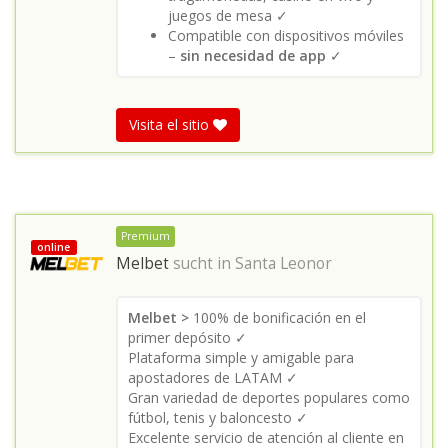
juegos de mesa ✓
Compatible con dispositivos móviles
–
sin necesidad de app
✓
Visita el sitio
Premium
online
Melbet
sucht in
Santa Leonor
Melbet >
100% de bonificación en el
primer depósito ✓
Plataforma simple y amigable para
apostadores de LATAM ✓
Gran variedad de deportes populares como
fútbol, tenis y baloncesto ✓
Excelente servicio de atención al cliente en