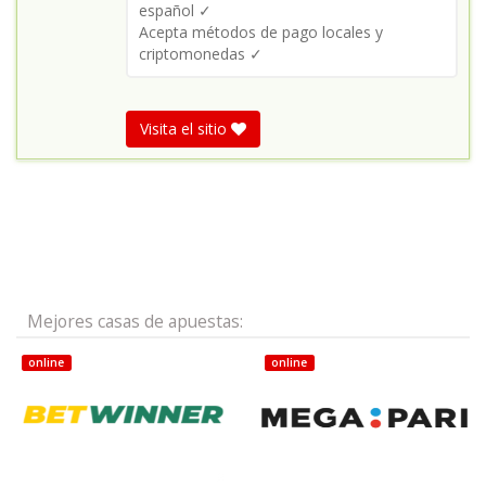
español ✓
Acepta métodos de pago locales y
criptomonedas ✓
Visita el sitio
Mejores casas de apuestas:
online
online