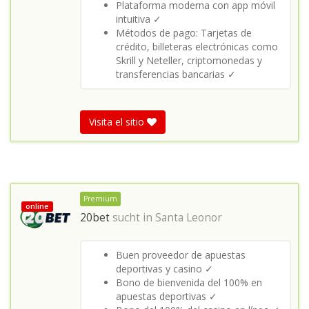
Plataforma moderna con app móvil
intuitiva ✓
Métodos de pago: Tarjetas de
crédito, billeteras electrónicas como
Skrill y Neteller, criptomonedas y
transferencias bancarias ✓
Visita el sitio
Premium
online
20bet
sucht in
Santa Leonor
Buen proveedor de apuestas
deportivas y casino ✓
Bono de bienvenida del 100% en
apuestas deportivas ✓