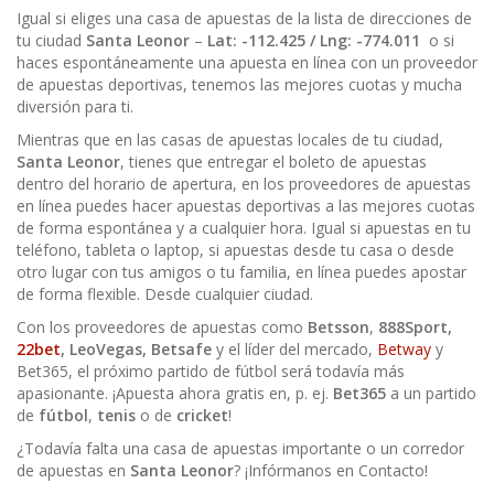
Igual si eliges una casa de apuestas de la lista de direcciones de
tu ciudad
Santa Leonor
–
Lat: -112.425 / Lng: -774.011
o si
haces espontáneamente una apuesta en línea con un proveedor
de apuestas deportivas, tenemos las mejores cuotas y mucha
diversión para ti.
Mientras que en las casas de apuestas locales de tu ciudad,
Santa Leonor
, tienes que entregar el boleto de apuestas
dentro del horario de apertura, en los proveedores de apuestas
en línea puedes hacer apuestas deportivas a las mejores cuotas
de forma espontánea y a cualquier hora. Igual si apuestas en tu
teléfono, tableta o laptop, si apuestas desde tu casa o desde
otro lugar con tus amigos o tu familia, en línea puedes apostar
de forma flexible. Desde cualquier ciudad.
Con los proveedores de apuestas como
Betsson
,
888Sport,
22bet
, LeoVegas, Betsafe
y el líder del mercado,
Betway
y
Bet365, el próximo partido de fútbol será todavía más
apasionante. ¡Apuesta ahora gratis en, p. ej.
Bet365
a un partido
de
fútbol
,
tenis
o de
cricket
!
¿Todavía falta una casa de apuestas importante o un corredor
de apuestas en
Santa Leonor
? ¡Infórmanos en Contacto!