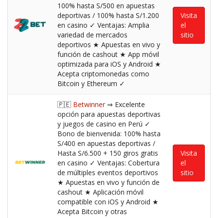
100% hasta S/500 en apuestas
deportivas / 100% hasta S/1.200
Visita
en casino ✓ Ventajas: Amplia
el
variedad de mercados
sitio
deportivos ★ Apuestas en vivo y
función de cashout ★ App móvil
optimizada para iOS y Android ★
Acepta criptomonedas como
Bitcoin y Ethereum ✓
🇵🇪
Betwinner
⇒ Excelente
opción para apuestas deportivas
y juegos de casino en Perú ✓
Bono de bienvenida: 100% hasta
S/400 en apuestas deportivas /
Hasta S/6.500 + 150 giros gratis
Visita
en casino ✓ Ventajas: Cobertura
el
de múltiples eventos deportivos
sitio
★ Apuestas en vivo y función de
cashout ★ Aplicación móvil
compatible con iOS y Android ★
Acepta Bitcoin y otras