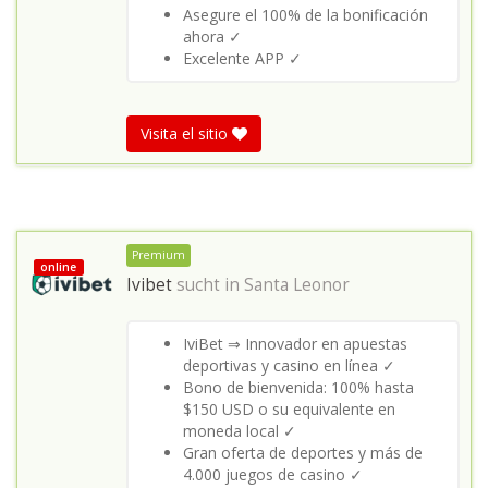
Asegure el 100% de la bonificación
ahora ✓
Excelente APP ✓
Visita el sitio
Premium
online
Ivibet
sucht in
Santa Leonor
IviBet ⇒ Innovador en apuestas
deportivas y casino en línea ✓
Bono de bienvenida: 100% hasta
$150 USD o su equivalente en
moneda local ✓
Gran oferta de deportes y más de
4.000 juegos de casino ✓