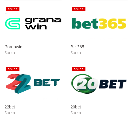
online
online
Granawin
Bet365
Surca
Surca
online
online
22bet
20bet
Surca
Surca