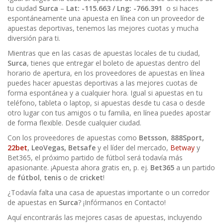
tu ciudad
Surca
–
Lat: -115.663 / Lng: -766.391
o si haces
espontáneamente una apuesta en línea con un proveedor de
apuestas deportivas, tenemos las mejores cuotas y mucha
diversión para ti.
Mientras que en las casas de apuestas locales de tu ciudad,
Surca
, tienes que entregar el boleto de apuestas dentro del
horario de apertura, en los proveedores de apuestas en línea
puedes hacer apuestas deportivas a las mejores cuotas de
forma espontánea y a cualquier hora. Igual si apuestas en tu
teléfono, tableta o laptop, si apuestas desde tu casa o desde
otro lugar con tus amigos o tu familia, en línea puedes apostar
de forma flexible. Desde cualquier ciudad.
Con los proveedores de apuestas como
Betsson
,
888Sport,
22bet
, LeoVegas, Betsafe
y el líder del mercado,
Betway
y
Bet365, el próximo partido de fútbol será todavía más
apasionante. ¡Apuesta ahora gratis en, p. ej.
Bet365
a un partido
de
fútbol
,
tenis
o de
cricket
!
¿Todavía falta una casa de apuestas importante o un corredor
de apuestas en
Surca
? ¡Infórmanos en Contacto!
Aquí encontrarás las mejores casas de apuestas, incluyendo