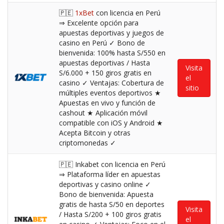
🇵🇪
1xBet
con licencia en Perú
⇒ Excelente opción para
apuestas deportivas y juegos de
casino en Perú ✓ Bono de
bienvenida: 100% hasta S/550 en
apuestas deportivas / Hasta
Visita
S/6.000 + 150 giros gratis en
el
casino ✓ Ventajas: Cobertura de
sitio
múltiples eventos deportivos ★
Apuestas en vivo y función de
cashout ★ Aplicación móvil
compatible con iOS y Android ★
Acepta Bitcoin y otras
criptomonedas ✓
🇵🇪 Inkabet con licencia en Perú
⇒ Plataforma líder en apuestas
deportivas y casino online ✓
Bono de bienvenida: Apuesta
gratis de hasta S/50 en deportes
Visita
/ Hasta S/200 + 100 giros gratis
el