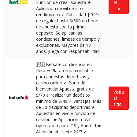
Función de crear apuesta ★
el
Aplicación móvil de alto
sitio
rendimiento ✓ Publicidad | 50%
de regalo, hasta S/500 en bonos
de apuesta con tu primer
depósito. Se aplican las
condiciones, límites de tiempo y
exclusiones. Mayores de 18
años. Juega con responsabilidad.
🇵🇪 Betsafe con licencia en
Perú ⇒ Plataforma confiable
para apuestas deportivas y
casino online ✓ Bono de
bienvenida: Apuesta gratis de
Visita
S/70 al realizar un depósito
el
mínimo de S/40 ✓ Ventajas: Más
sitio
de 30 disciplinas deportivas ★
Apuestas en vivo y función de
cashout ★ Aplicación móvil
optimizada para iOS y Android ★
Atención al cliente 24/7 ✓