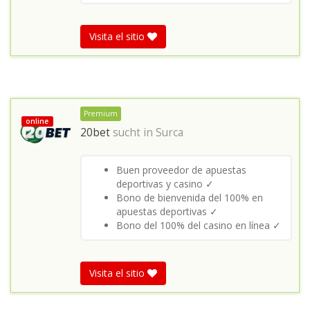
Visita el sitio
Premium
online
20bet
sucht in
Surca
Buen proveedor de apuestas
deportivas y casino ✓
Bono de bienvenida del 100% en
apuestas deportivas ✓
Bono del 100% del casino en línea ✓
Visita el sitio