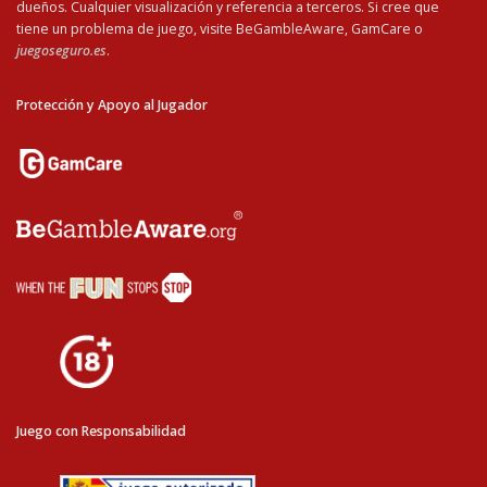
dueños. Cualquier visualización y referencia a terceros. Si cree que
tiene un problema de juego, visite BeGambleAware, GamCare o
juegoseguro.es
.
Protección y Apoyo al Jugador
Juego con Responsabilidad