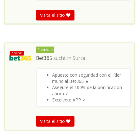
Visita el sitio
Premium
online
Bet365
sucht in
Surca
Apueste con seguridad con el líder
mundial Bet365 ★
Asegure el 100% de la bonificación
ahora ✓
Excelente APP ✓
Visita el sitio