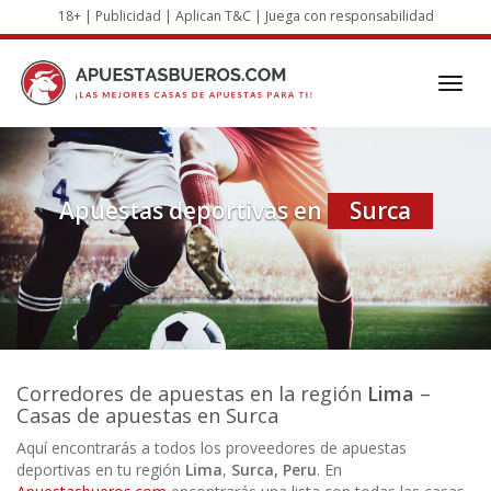
Skip
18+ | Publicidad | Aplican T&C | Juega con responsabilidad
to
main
content
Toggl
navig
Apuestas deportivas en
Surca
Corredores de apuestas
en la región
Lima
–
Casas de apuestas en Surca
Aquí encontrarás a todos los proveedores de apuestas
deportivas en tu región
Lima
,
Surca, Peru
. En