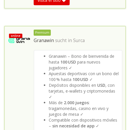
Visita el sitio
Premium
online
Granawin
sucht in
Surca
Granawin – Bono de bienvenida de
hasta
100 USD
para nuevos
jugadores ✓
Apuestas deportivas con un bono del
100 % hasta
100 USD
✓
Depósitos disponibles en
USD
, con
tarjetas, e-wallets y criptomonedas
✓
Más de
2.000 juegos
:
tragamonedas, casino en vivo y
juegos de mesa ✓
Compatible con dispositivos móviles
–
sin necesidad de app
✓