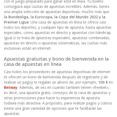
con el juego preparado para ganar está en línea. Tu boleto
conseguirá aquí cuotas de apuestas increíbles. Además, tienes
una amplia selección de apuestas deportivas, mucho más que
la Bundesliga
,
la Eurocopa
,
la Copa del Mundo 2022 y la
Premier Ligue
. Una casa de apuestas en línea te ofrece casi
todos los deportes, y cualquier tipo de apuesta, hasta apuestas
especiales, como apuestas en directo y apuestas con hándicap.
Igual si se trata de apuestas especiales, apuestas combinadas,
apuestas en directo o apuestas sistemáticas, las cuotas más
exclusivas están en internet.
Apuestas gratuitas y bono de bienvenida en la
casa de apuestas en línea
Casi todos los proveedores de apuestas deportivas de internet
te ofrecen un bono de bienvenida después de registrarte y de
realizar un pagoy te regalan un abono de, por ejemplo,
100 $
en
Betway
. Además, de vez en cuando también tienen «freebet»,
es decir, una apuesta gratis, consejos de la casa de apuestas y
otras promociones para hacer tu experiencia de apuesta
todavía más atractiva. A propósito, para realizar pagos y cobros
existe una gran variedad de opciones que te facilitarán las
apuestas.