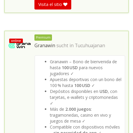
Visita el sitio
Premium
online
Granawin
sucht in
Tucuhuajanan
Granawin – Bono de bienvenida de
hasta
100 USD
para nuevos
jugadores ✓
Apuestas deportivas con un bono del
100 % hasta
100 USD
✓
Depósitos disponibles en
USD
, con
tarjetas, e-wallets y criptomonedas
✓
Más de
2.000 juegos
:
tragamonedas, casino en vivo y
juegos de mesa ✓
Compatible con dispositivos móviles
–
sin necesidad de app
✓