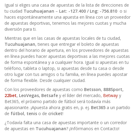
Igual si eliges una casa de apuestas de la lista de direcciones de
tu ciudad
Tucuhuajanan
–
Lat: -127.400 / Lng: -756.810
o si
haces espontáneamente una apuesta en línea con un proveedor
de apuestas deportivas, tenemos las mejores cuotas y mucha
diversión para ti.
Mientras que en las casas de apuestas locales de tu ciudad,
Tucuhuajanan
, tienes que entregar el boleto de apuestas
dentro del horario de apertura, en los proveedores de apuestas
en línea puedes hacer apuestas deportivas a las mejores cuotas
de forma espontánea y a cualquier hora. Igual si apuestas en tu
teléfono, tableta o laptop, si apuestas desde tu casa o desde
otro lugar con tus amigos o tu familia, en línea puedes apostar
de forma flexible. Desde cualquier ciudad.
Con los proveedores de apuestas como
Betsson
,
888Sport,
22bet
, LeoVegas, Betsafe
y el líder del mercado,
Betway
y
Bet365, el próximo partido de fútbol será todavía más
apasionante. ¡Apuesta ahora gratis en, p. ej.
Bet365
a un partido
de
fútbol
,
tenis
o de
cricket
!
¿Todavía falta una casa de apuestas importante o un corredor
de apuestas en
Tucuhuajanan
? ¡Infórmanos en Contacto!