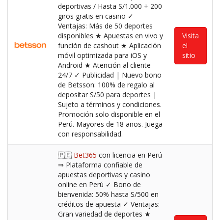
deportivas / Hasta S/1.000 + 200
giros gratis en casino ✓
Ventajas: Más de 50 deportes
disponibles ★ Apuestas en vivo y
Visita
función de cashout ★ Aplicación
el
móvil optimizada para iOS y
sitio
Android ★ Atención al cliente
24/7 ✓ Publicidad | Nuevo bono
de Betsson: 100% de regalo al
depositar S/50 para deportes |
Sujeto a términos y condiciones.
Promoción solo disponible en el
Perú. Mayores de 18 años. Juega
con responsabilidad.
🇵🇪
Bet365
con licencia en Perú
⇒ Plataforma confiable de
apuestas deportivas y casino
online en Perú ✓ Bono de
bienvenida: 50% hasta S/500 en
créditos de apuesta ✓ Ventajas:
Gran variedad de deportes ★