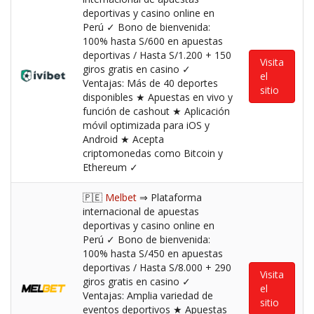
deportivas y casino online en
Perú ✓ Bono de bienvenida:
100% hasta S/600 en apuestas
deportivas / Hasta S/1.200 + 150
Visita
giros gratis en casino ✓
el
Ventajas: Más de 40 deportes
sitio
disponibles ★ Apuestas en vivo y
función de cashout ★ Aplicación
móvil optimizada para iOS y
Android ★ Acepta
criptomonedas como Bitcoin y
Ethereum ✓
🇵🇪
Melbet
⇒ Plataforma
internacional de apuestas
deportivas y casino online en
Perú ✓ Bono de bienvenida:
100% hasta S/450 en apuestas
deportivas / Hasta S/8.000 + 290
Visita
giros gratis en casino ✓
el
Ventajas: Amplia variedad de
sitio
eventos deportivos ★ Apuestas