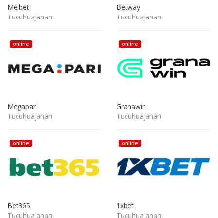
Melbet
Betway
Tucuhuajanan
Tucuhuajanan
online
online
Megapari
Granawin
Tucuhuajanan
Tucuhuajanan
online
online
Bet365
1xbet
Tucuhuajanan
Tucuhuajanan