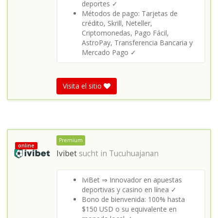
deportes ✓
Métodos de pago: Tarjetas de
crédito, Skrill, Neteller,
Criptomonedas, Pago Fácil,
AstroPay, Transferencia Bancaria y
Mercado Pago ✓
Visita el sitio
Premium
online
Ivibet
sucht in
Tucuhuajanan
IviBet ⇒ Innovador en apuestas
deportivas y casino en línea ✓
Bono de bienvenida: 100% hasta
$150 USD o su equivalente en