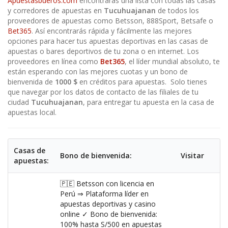
Apuestasbueros.com
encontrarás una lista con todas las casas
y corredores de apuestas en
Tucuhuajanan
de todos los
proveedores de apuestas como Betsson,
888Sport
, Betsafe o
Bet365
. Así encontrarás rápida y fácilmente las mejores
opciones para hacer tus apuestas deportivas en las casas de
apuestas o bares deportivos de tu zona o en internet. Los
proveedores en línea como
Bet365
, el líder mundial absoluto, te
están esperando con las mejores cuotas y un bono de
bienvenida de
1000 $
en créditos para apuestas. Solo tienes
que navegar por los datos de contacto de las filiales de tu
ciudad
Tucuhuajanan
, para entregar tu apuesta en la casa de
apuestas local.
Casas de
Bono de bienvenida:
Visitar
apuestas:
🇵🇪 Betsson con licencia en
Perú ⇒ Plataforma líder en
apuestas deportivas y casino
online ✓ Bono de bienvenida:
100% hasta S/500 en apuestas