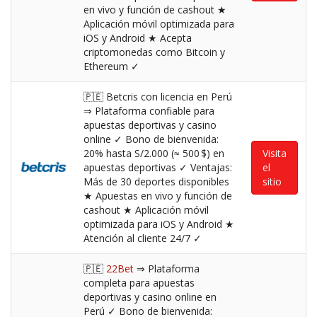
en vivo y función de cashout ★
Aplicación móvil optimizada para
iOS y Android ★ Acepta
criptomonedas como Bitcoin y
Ethereum ✓
🇵🇪 Betcris con licencia en Perú
⇒ Plataforma confiable para
apuestas deportivas y casino
online ✓ Bono de bienvenida:
20% hasta S/2.000 (≈ 500 $) en
Visita
apuestas deportivas ✓ Ventajas:
el
Más de 30 deportes disponibles
sitio
★ Apuestas en vivo y función de
cashout ★ Aplicación móvil
optimizada para iOS y Android ★
Atención al cliente 24/7 ✓
🇵🇪
22Bet
⇒ Plataforma
completa para apuestas
deportivas y casino online en
Perú ✓ Bono de bienvenida: