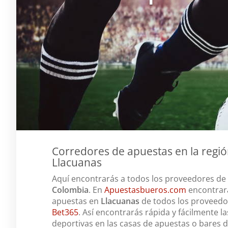
Corredores de apuestas
en la regi
Llacuanas
Aquí encontrarás a todos los proveedores de
Colombia
. En
Apuestasbueros.com
encontrará
apuestas en
Llacuanas
de todos los proveedo
Bet365
. Así encontrarás rápida y fácilmente 
deportivas en las casas de apuestas o bares 