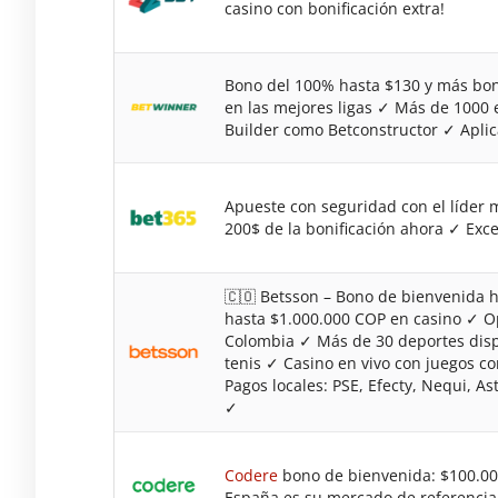
casino con bonificación extra!
Bono del 100% hasta $130 y más bon
en las mejores ligas ✓ Más de 1000 e
Builder como Betconstructor ✓ Apli
Apueste con seguridad con el líder
200$ de la bonificación ahora ✓ Exc
🇨🇴 Betsson – Bono de bienvenida 
hasta $1.000.000 COP en casino ✓ Op
Colombia ✓ Más de 30 deportes dispo
tenis ✓ Casino en vivo con juegos c
Pagos locales: PSE, Efecty, Nequi, As
✓
Codere
bono de bienvenida: $100.00
España es su mercado de referencia