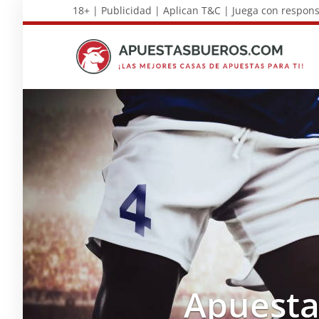
Skip
18+ | Publicidad | Aplican T&C | Juega con respon
to
main
content
Apuesta