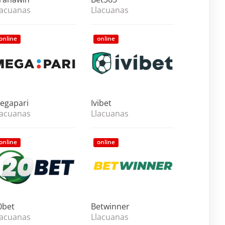
lacuanas
Llacuanas
online
online
egapari
Ivibet
lacuanas
Llacuanas
online
online
0bet
Betwinner
lacuanas
Llacuanas