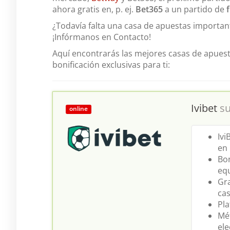
ahora gratis en, p. ej.
Bet365
a un partido de
¿Todavía falta una casa de apuestas importa
¡Infórmanos en Contacto!
Aquí encontrarás las mejores casas de apues
bonificación exclusivas para ti:
Ivibet
su
online
Ivi
en 
Bo
eq
Gra
ca
Pla
Mét
ele