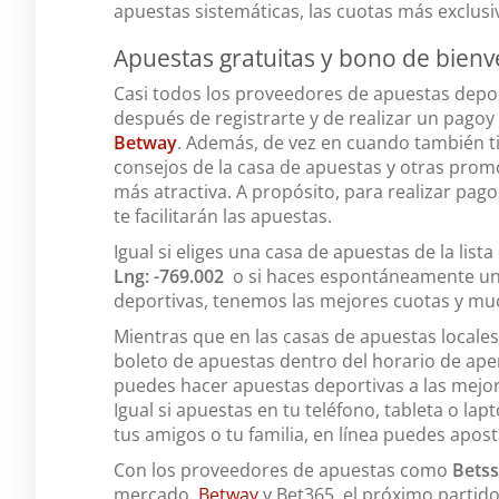
apuestas sistemáticas, las cuotas más exclusi
Apuestas gratuitas y bono de bienv
Casi todos los proveedores de apuestas depor
después de registrarte y de realizar un pagoy
Betway
. Además, de vez en cuando también tie
consejos de la casa de apuestas y otras prom
más atractiva. A propósito, para realizar pag
te facilitarán las apuestas.
Igual si eliges una casa de apuestas de la list
Lng: -769.002
o si haces espontáneamente una
deportivas, tenemos las mejores cuotas y muc
Mientras que en las casas de apuestas locales
boleto de apuestas dentro del horario de ape
puedes hacer apuestas deportivas a las mejor
Igual si apuestas en tu teléfono, tableta o la
tus amigos o tu familia, en línea puedes apost
Con los proveedores de apuestas como
Bets
mercado,
Betway
y Bet365, el próximo partido