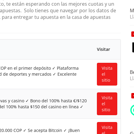
uto, te están esperando con las mejores cuotas y un
apuestas. Solo tienes que navegar por los datos de
M
L
, para entregar tu apuesta en la casa de apuestas
Visitar
COP en el primer depósito ✓ Plataforma
Visita
B
d de deportes y mercados ✓ Excelente
el
L
sitio
Visita
vas y casino ✓ Bono del 100% hasta €/$120
el
el 100% hasta $150 del casino en línea ✓
sitio
Visita
.000 COP ✓ Se acepta Bitcoin ✓ ¡Buen
el
G