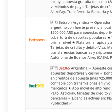
incluye apuesta gratuita de hasta $
✓ Métodos de pago: Tarjetas de créd
AstroPay, Transferencia Bancaria y
🇦🇷 Betsson Argentina ⇒ Operador 
argentino con fuerte presencia loca
$200.000 ARS para apuestas deportiv
cobertura de deportes populares ★ 
primer nivel ★ Plataforma rápida y 
Tarjetas de crédito y débito (Visa, 
transferencias bancarias y criptomo
Autónoma de Buenos Aires (CABA), P
🇦🇷
Bet365
Argentina ⇒ Apueste con
apuestas deportivas y casino ✓ Bon
en créditos de apuesta (más $25.000
confiable con transmisiones en vivo
mercados ★ App móvil de alto rend
Pago, AstroPay, tarjetas de crédito y
bancarias ✓ Licencias activas en: P
Publicidad ✅