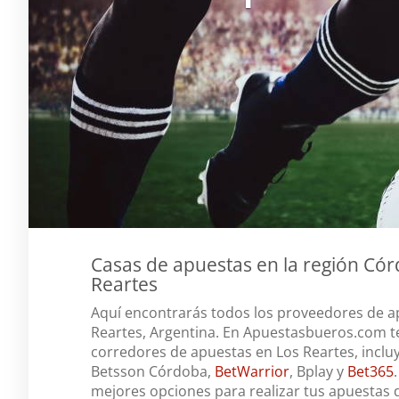
Casas de apuestas en la región Cór
Reartes
Aquí encontrarás todos los proveedores de a
Reartes, Argentina. En Apuestasbueros.com te
corredores de apuestas en Los Reartes, inc
Betsson Córdoba,
BetWarrior
, Bplay y
Bet365
mejores opciones para realizar tus apuestas d