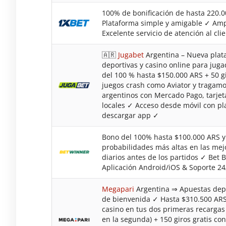
100% de bonificación de hasta 220.0
Plataforma simple y amigable ✓ Amp
Excelente servicio de atención al cli
🇦🇷
Jugabet
Argentina – Nueva plat
deportivas y casino online para jug
del 100 % hasta $150.000 ARS + 50 gi
juegos crash como Aviator y tragam
argentinos con Mercado Pago, tarjet
locales ✓ Acceso desde móvil con pl
descargar app ✓
Bono del 100% hasta $100.000 ARS y
probabilidades más altas en las mej
diarios antes de los partidos ✓ Bet
Aplicación Android/iOS & Soporte 24
Megapari
Argentina ⇒ Apuestas depo
de bienvenida ✓ Hasta $310.500 ARS
casino en tus dos primeras recargas
en la segunda) + 150 giros gratis c