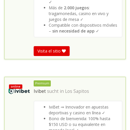
✓
Más de
2.000 juegos
:
tragamonedas, casino en vivo y
juegos de mesa ✓
Compatible con dispositivos móviles
–
sin necesidad de app
✓
Visita el sitio
Premium
online
Ivibet
sucht in
Los Sapitos
IviBet ⇒ Innovador en apuestas
deportivas y casino en línea ✓
Bono de bienvenida: 100% hasta
$150 USD o su equivalente en