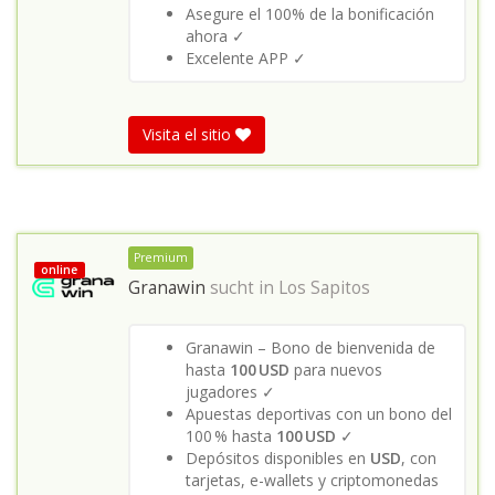
Asegure el 100% de la bonificación
ahora ✓
Excelente APP ✓
Visita el sitio
Premium
online
Granawin
sucht in
Los Sapitos
Granawin – Bono de bienvenida de
hasta
100 USD
para nuevos
jugadores ✓
Apuestas deportivas con un bono del
100 % hasta
100 USD
✓
Depósitos disponibles en
USD
, con
tarjetas, e-wallets y criptomonedas