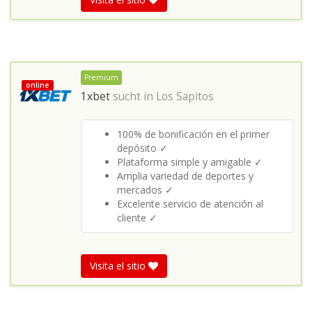
Premium
online
1xbet
sucht in
Los Sapitos
100% de bonificación en el primer
depósito ✓
Plataforma simple y amigable ✓
Amplia variedad de deportes y
mercados ✓
Excelente servicio de atención al
cliente ✓
Visita el sitio