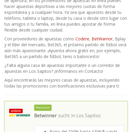
de apertura, en los proveedores de apuestas en línea puedes
hacer apuestas deportivas a las mejores cuotas de forma
espontánea y a cualquier hora. Ya sea que apuestes desde tu
teléfono, tableta o laptop, desde tu casa o desde otro lugar con
tus amigos o tu familia, en línea puedes apostar de forma
flexible desde cualquier ciudad.
Con proveedores de apuestas como
Codere
,
BetWarrior
, Bplay
y el líder del mercado, Bet365, el próximo partido de fútbol será
aún más apasionante. ¡Apuesta ahora gratis en, por ejemplo,
Bet365 a un partido de fútbol, tenis o baloncesto!
¿Falta alguna casa de apuestas importante o un corredor de
apuestas en Los Sapitos? ¡Infórmanos en Contacto!
Aquí encontrarás las mejores casas de apuestas, incluyendo
todas las promociones con bonificaciones exclusivas para ti:
Premium
online
Betwinner
sucht in
Los Sapitos
Bono del 100% hasta 130€/$ y más