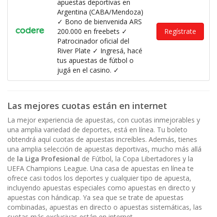
apuestas deportivas en
Argentina (CABA/Mendoza)
✓ Bono de bienvenida ARS
200.000 en freebets ✓
Regístrate
Patrocinador oficial del
River Plate ✓ Ingresá, hacé
tus apuestas de fútbol o
jugá en el casino. ✓
Las mejores cuotas están en internet
La mejor experiencia de apuestas, con cuotas inmejorables y
una amplia variedad de deportes, está en línea. Tu boleto
obtendrá aquí cuotas de apuestas increíbles. Además, tienes
una amplia selección de apuestas deportivas, mucho más allá
de
la Liga Profesional
de Fútbol, la Copa Libertadores y la
UEFA Champions League. Una casa de apuestas en línea te
ofrece casi todos los deportes y cualquier tipo de apuesta,
incluyendo apuestas especiales como apuestas en directo y
apuestas con hándicap. Ya sea que se trate de apuestas
combinadas, apuestas en directo o apuestas sistemáticas, las
cuotas más exclusivas están en internet.