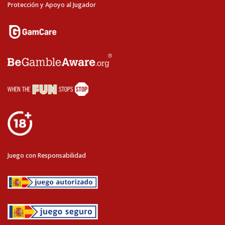
Protección y Apoyo al Jugador
Juego con Responsabilidad