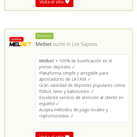
Visita el sitio
Premium
online
Melbet
sucht in
Los Sapitos
Melbet >
100% de bonificación en el
primer depósito ✓
Plataforma simple y amigable para
apostadores de LATAM ✓
Gran variedad de deportes populares como
fútbol, tenis y baloncesto ✓
Excelente servicio de atención al cliente en
español ✓
Acepta métodos de pago locales y
criptomonedas ✓
Visita el sitio