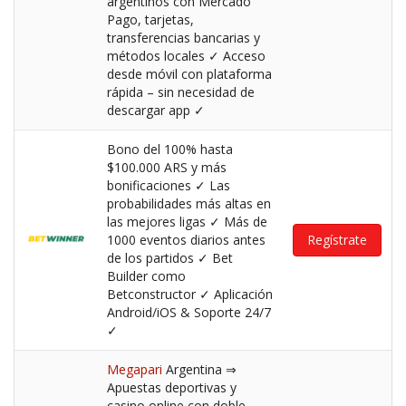
argentinos con Mercado
Pago, tarjetas,
transferencias bancarias y
métodos locales ✓ Acceso
desde móvil con plataforma
rápida – sin necesidad de
descargar app ✓
Bono del 100% hasta
$100.000 ARS y más
bonificaciones ✓ Las
probabilidades más altas en
las mejores ligas ✓ Más de
1000 eventos diarios antes
Regístrate
de los partidos ✓ Bet
Builder como
Betconstructor ✓ Aplicación
Android/iOS & Soporte 24/7
✓
Megapari
Argentina ⇒
Apuestas deportivas y
casino online con doble