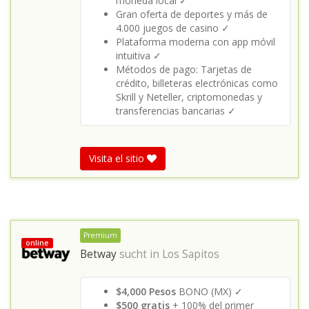
moneda local ✓
Gran oferta de deportes y más de
4.000 juegos de casino ✓
Plataforma moderna con app móvil
intuitiva ✓
Métodos de pago: Tarjetas de
crédito, billeteras electrónicas como
Skrill y Neteller, criptomonedas y
transferencias bancarias ✓
Visita el sitio
Premium
online
Betway
sucht in
Los Sapitos
$4,000 Pesos
BONO (MX) ✓
$500 gratis
+ 100% del primer