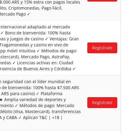
88.000 ARS y 15% extra con pagos locales
ito, Criptomonedas, Pago Fácil,
 Mercado Pago ✓
internacional adaptado al mercado
l ✓ Bono de bienvenida: 100% hasta
as y juegos de casino ✓ Ventajas: Gran
Tragamonedas y casino en vivo de
Regístrate
app móvil intuitiva ✓ Métodos de pago:
Mastercard), Mercado Pago, AstroPay,
nedas ✓ Licencias activas en: Ciudad
rovincia de Buenos Aires y Córdoba ✓
 seguridad con el líder mundial en
o de bienvenida: 100% hasta $7.500 ARS
 ARS para casino) ✓ Plataforma
 ★ Amplia variedad de deportes y
Regístrate
imiento ✓ Métodos de pago: Mercado
 débito (Visa, Mastercard), transferencias
BA y CABA ✓ Aplican T&C | +18 |