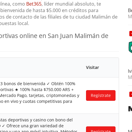
 línea, como
Bet365
, líder mundial absoluto, te
bienvenida de hasta $5.000 en créditos para
B
M
os de contacto de las filiales de tu ciudad Malimán de
puestas local.
ortivas online en San Juan Malimán de
Visitar
Iv
M
e 3 bonos de bienvenida ✓ Obtén 100%
ortivas ★ 100% hasta $750.000 ARS +
 Mercado Pago, tarjetas, criptomonedas y
Regístrate
 en vivo y cuotas competitivas para
tas deportivas y casino con bono del
 ✓ Ofrece una gran variedad de
M
sino y una app móvil intuitiva. Métodos
Regístrate