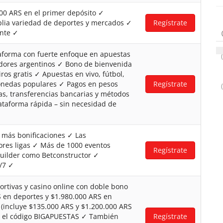
00 ARS en el primer depósito ✓
lia variedad de deportes y mercados ✓
Regístrate
ente ✓
aforma con fuerte enfoque en apuestas
adores argentinos ✓ Bono de bienvenida
ros gratis ✓ Apuestas en vivo, fútbol,
onedas populares ✓ Pagos en pesos
Regístrate
as, transferencias bancarias y métodos
ataforma rápida – sin necesidad de
 más bonificaciones ✓ Las
ores ligas ✓ Más de 1000 eventos
Regístrate
 Builder como Betconstructor ✓
/7 ✓
rtivas y casino online con doble bono
 en deportes y $1.980.000 ARS en
 (incluye $135.000 ARS y $1.200.000 ARS
on el código BIGAPUESTAS ✓ También
Regístrate