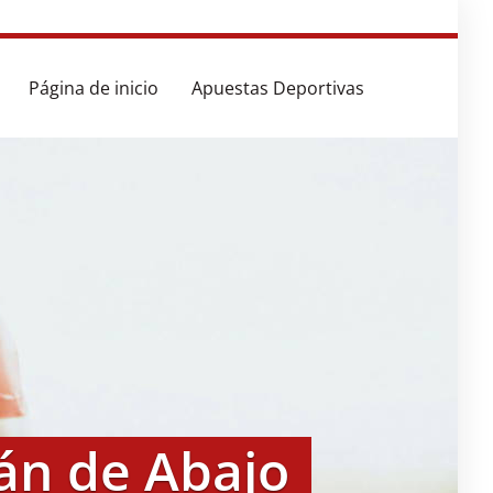
Página de inicio
Apuestas Deportivas
án de Abajo