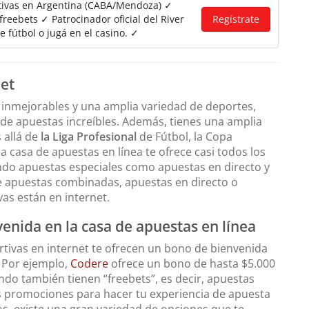
tivas en Argentina (CABA/Mendoza) ✓
reebets ✓ Patrocinador oficial del River
Regístrate
e fútbol o jugá en el casino. ✓
net
 inmejorables y una amplia variedad de deportes,
 de apuestas increíbles. Además, tienes una amplia
 allá de
la Liga Profesional
de Fútbol, la Copa
 casa de apuestas en línea te ofrece casi todos los
endo apuestas especiales como apuestas en directo y
e apuestas combinadas, apuestas en directo o
vas están en internet.
enida en la casa de apuestas en línea
tivas en internet te ofrecen un bono de bienvenida
. Por ejemplo,
Codere
ofrece un bono de hasta $5.000
do también tienen “freebets”, es decir, apuestas
as promociones para hacer tu experiencia de apuesta