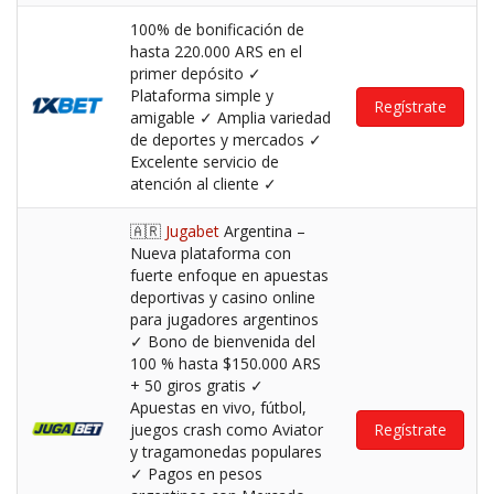
100% de bonificación de
hasta 220.000 ARS en el
primer depósito ✓
Plataforma simple y
Regístrate
amigable ✓ Amplia variedad
de deportes y mercados ✓
Excelente servicio de
atención al cliente ✓
🇦🇷
Jugabet
Argentina –
Nueva plataforma con
fuerte enfoque en apuestas
deportivas y casino online
para jugadores argentinos
✓ Bono de bienvenida del
100 % hasta $150.000 ARS
+ 50 giros gratis ✓
Apuestas en vivo, fútbol,
juegos crash como Aviator
Regístrate
y tragamonedas populares
✓ Pagos en pesos