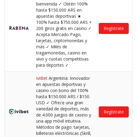
bienvenida ✓ Obtén 100%
hasta $150.000 ARS en
apuestas deportivas ★
100% hasta $750.000 ARS +
200 giros gratis en casino ✓
Regístrate
Acepta Mercado Pago,
tarjetas, criptomonedas y
más ✓ Miles de
tragamonedas, casino en
vivo y cuotas competitivas
para deportes ✓
IviBet
Argentina: Innovador
en apuestas deportivas y
casino con bono del 100%
hasta $150.000 ARS / $150
USD ✓ Ofrece una gran
variedad de deportes, más
Regístrate
de 4.000 juegos de casino y
una app móvil intuitiva.
Métodos de pago: tarjetas,
billeteras electrónicas (Skrill,