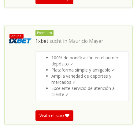
Premium
online
1xbet
sucht in
Mauricio Mayer
100% de bonificación en el primer
depósito ✓
Plataforma simple y amigable ✓
Amplia variedad de deportes y
mercados ✓
Excelente servicio de atención al
cliente ✓
Visita el sitio