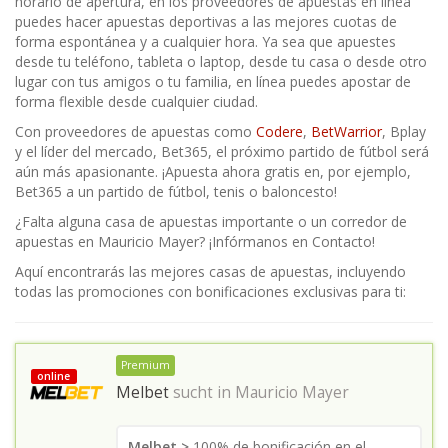
horario de apertura, en los proveedores de apuestas en línea
puedes hacer apuestas deportivas a las mejores cuotas de
forma espontánea y a cualquier hora. Ya sea que apuestes
desde tu teléfono, tableta o laptop, desde tu casa o desde otro
lugar con tus amigos o tu familia, en línea puedes apostar de
forma flexible desde cualquier ciudad.
Con proveedores de apuestas como
Codere
,
BetWarrior
, Bplay
y el líder del mercado, Bet365, el próximo partido de fútbol será
aún más apasionante. ¡Apuesta ahora gratis en, por ejemplo,
Bet365 a un partido de fútbol, tenis o baloncesto!
¿Falta alguna casa de apuestas importante o un corredor de
apuestas en Mauricio Mayer? ¡Infórmanos en Contacto!
Aquí encontrarás las mejores casas de apuestas, incluyendo
todas las promociones con bonificaciones exclusivas para ti:
Premium
online
Melbet
sucht in
Mauricio Mayer
Melbet >
100% de bonificación en el