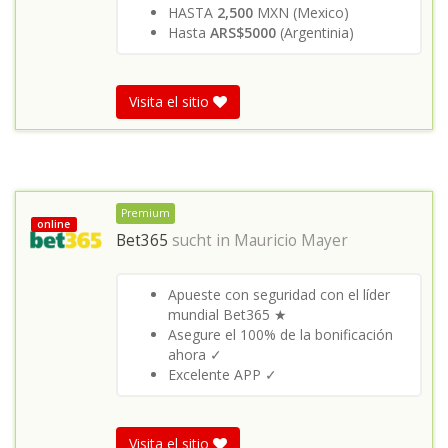
HASTA
2,500
MXN (Mexico)
Hasta
ARS$5000
(Argentinia)
Visita el sitio
Premium
online
Bet365
sucht in
Mauricio Mayer
Apueste con seguridad con el líder
mundial Bet365 ★
Asegure el 100% de la bonificación
ahora ✓
Excelente APP ✓
Visita el sitio