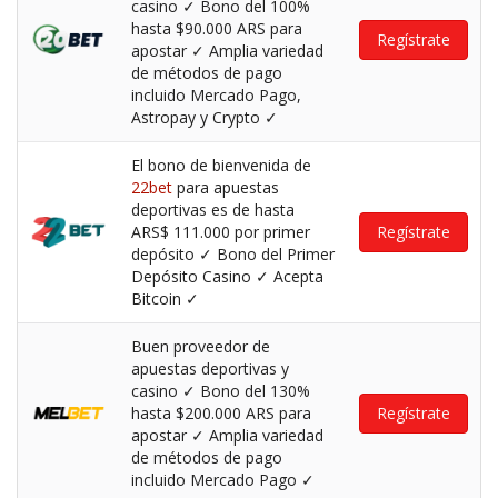
casino ✓ Bono del 100%
hasta $90.000 ARS para
Regístrate
apostar ✓ Amplia variedad
de métodos de pago
incluido Mercado Pago,
Astropay y Crypto ✓
El bono de bienvenida de
22bet
para apuestas
deportivas es de hasta
ARS$ 111.000 por primer
Regístrate
depósito ✓ Bono del Primer
Depósito Casino ✓ Acepta
Bitcoin ✓
Buen proveedor de
apuestas deportivas y
casino ✓ Bono del 130%
hasta $200.000 ARS para
Regístrate
apostar ✓ Amplia variedad
de métodos de pago
incluido Mercado Pago ✓