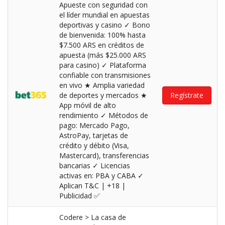
Apueste con seguridad con
el líder mundial en apuestas
deportivas y casino ✓ Bono
de bienvenida: 100% hasta
$7.500 ARS en créditos de
apuesta (más $25.000 ARS
para casino) ✓ Plataforma
confiable con transmisiones
en vivo ★ Amplia variedad
de deportes y mercados ★
Regístrate
App móvil de alto
rendimiento ✓ Métodos de
pago: Mercado Pago,
AstroPay, tarjetas de
crédito y débito (Visa,
Mastercard), transferencias
bancarias ✓ Licencias
activas en: PBA y CABA ✓
Aplican T&C | +18 |
Publicidad ✅
Codere > La casa de