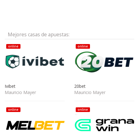
Mejores casas de apuestas:
online
online
Ivibet
20bet
Mauricio Mayer
Mauricio Mayer
online
online