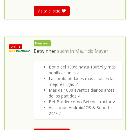
Visita el sitio
Premium
online
Betwinner
sucht in
Mauricio Mayer
Bono del 100% hasta 130€/$ y más
bonificaciones ✓
Las probabilidades más altas en las
mejores ligas ✓
Más de 1000 eventos diarios antes
de los partidos ✓
Bet Builder como Betconstructor ✓
Aplicación Android/iOS & Soporte
24/7 ✓