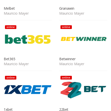
Melbet
Granawin
Mauricio Mayer
Mauricio Mayer
online
online
Bet365
Betwinner
Mauricio Mayer
Mauricio Mayer
online
online
1xbet
22bet