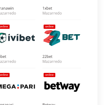
ranawin
1xbet
azarredo
Mazarredo
online
online
ibet
22bet
azarredo
Mazarredo
online
online
egapari
Betway