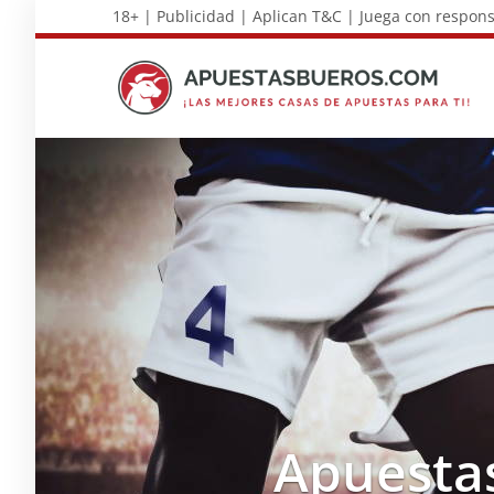
Skip
18+ | Publicidad | Aplican T&C | Juega con respon
to
main
content
Apuesta