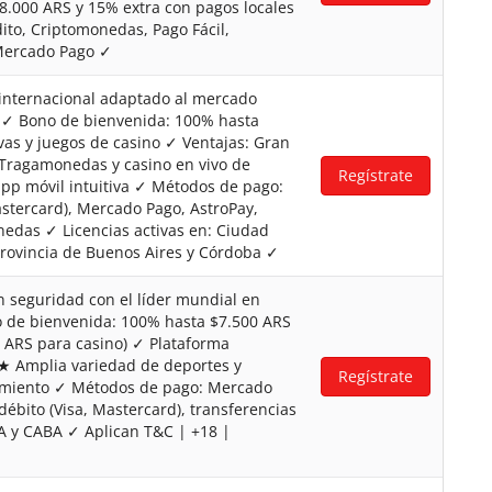
88.000 ARS y 15% extra con pagos locales
ito, Criptomonedas, Pago Fácil,
 Mercado Pago ✓
internacional adaptado al mercado
l ✓ Bono de bienvenida: 100% hasta
as y juegos de casino ✓ Ventajas: Gran
Tragamonedas y casino en vivo de
Regístrate
app móvil intuitiva ✓ Métodos de pago:
Mastercard), Mercado Pago, AstroPay,
nedas ✓ Licencias activas en: Ciudad
rovincia de Buenos Aires y Córdoba ✓
 seguridad con el líder mundial en
o de bienvenida: 100% hasta $7.500 ARS
 ARS para casino) ✓ Plataforma
 ★ Amplia variedad de deportes y
Regístrate
imiento ✓ Métodos de pago: Mercado
 débito (Visa, Mastercard), transferencias
BA y CABA ✓ Aplican T&C | +18 |