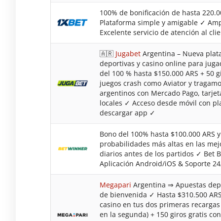
100% de bonificación de hasta 220.0
Plataforma simple y amigable ✓ Amp
Excelente servicio de atención al cli
🇦🇷
Jugabet
Argentina – Nueva plat
deportivas y casino online para jug
del 100 % hasta $150.000 ARS + 50 gi
juegos crash como Aviator y tragam
argentinos con Mercado Pago, tarjet
locales ✓ Acceso desde móvil con pl
descargar app ✓
Bono del 100% hasta $100.000 ARS y
probabilidades más altas en las mej
diarios antes de los partidos ✓ Bet
Aplicación Android/iOS & Soporte 24
Megapari
Argentina ⇒ Apuestas depo
de bienvenida ✓ Hasta $310.500 ARS
casino en tus dos primeras recargas
en la segunda) + 150 giros gratis c