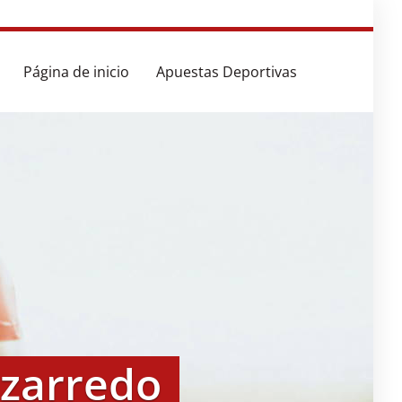
Página de inicio
Apuestas Deportivas
zarredo