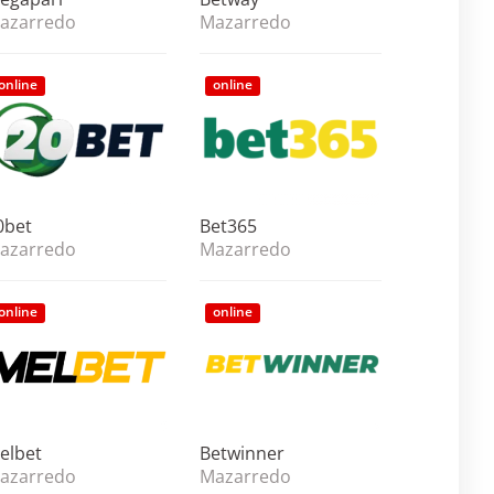
azarredo
Mazarredo
online
online
0bet
Bet365
azarredo
Mazarredo
online
online
elbet
Betwinner
azarredo
Mazarredo