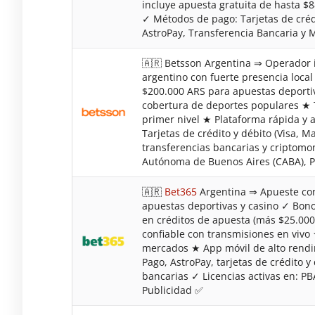
incluye apuesta gratuita de hasta $
✓ Métodos de pago: Tarjetas de créd
AstroPay, Transferencia Bancaria y
🇦🇷 Betsson Argentina ⇒ Operador 
argentino con fuerte presencia loca
$200.000 ARS para apuestas deportiv
cobertura de deportes populares ★ 
primer nivel ★ Plataforma rápida y 
Tarjetas de crédito y débito (Visa, 
transferencias bancarias y criptomo
Autónoma de Buenos Aires (CABA), P
🇦🇷
Bet365
Argentina ⇒ Apueste con
apuestas deportivas y casino ✓ Bon
en créditos de apuesta (más $25.000
confiable con transmisiones en vivo
mercados ★ App móvil de alto rend
Pago, AstroPay, tarjetas de crédito y
bancarias ✓ Licencias activas en: P
Publicidad ✅