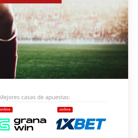
Mejores casas de apuestas:
online
online