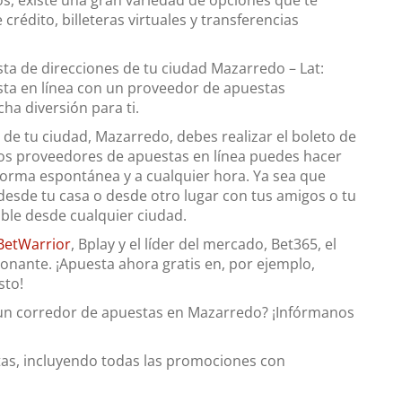
os, existe una gran variedad de opciones que te
 crédito, billeteras virtuales y transferencias
ista de direcciones de tu ciudad Mazarredo – Lat:
uesta en línea con un proveedor de apuestas
ha diversión para ti.
 de tu ciudad, Mazarredo, debes realizar el boleto de
los proveedores de apuestas en línea puedes hacer
forma espontánea y a cualquier hora. Ya sea que
 desde tu casa o desde otro lugar con tus amigos o tu
ible desde cualquier ciudad.
BetWarrior
, Bplay y el líder del mercado, Bet365, el
onante. ¡Apuesta ahora gratis en, por ejemplo,
sto!
 un corredor de apuestas en Mazarredo? ¡Infórmanos
tas, incluyendo todas las promociones con