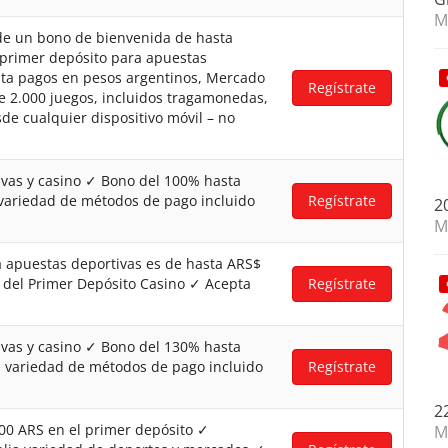
M
de un bono de bienvenida de hasta
 primer depósito para apuestas
pta pagos en pesos argentinos, Mercado
Regístrate
e 2.000 juegos, incluidos tragamonedas,
de cualquier dispositivo móvil – no
vas y casino ✓ Bono del 100% hasta
variedad de métodos de pago incluido
Regístrate
2
M
 apuestas deportivas es de hasta ARS$
 del Primer Depósito Casino ✓ Acepta
Regístrate
vas y casino ✓ Bono del 130% hasta
 variedad de métodos de pago incluido
Regístrate
2
00 ARS en el primer depósito ✓
M