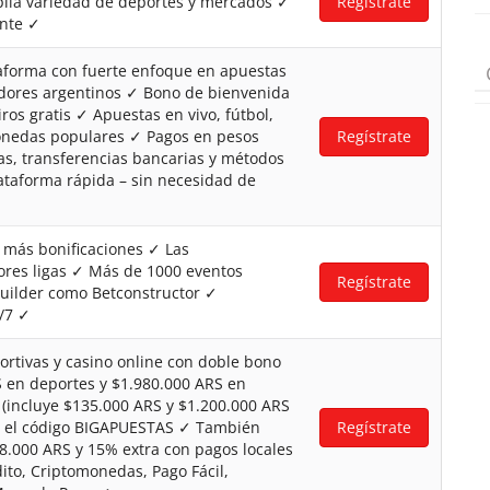
lia variedad de deportes y mercados ✓
Regístrate
ente ✓
aforma con fuerte enfoque en apuestas
adores argentinos ✓ Bono de bienvenida
ros gratis ✓ Apuestas en vivo, fútbol,
onedas populares ✓ Pagos en pesos
Regístrate
as, transferencias bancarias y métodos
ataforma rápida – sin necesidad de
 más bonificaciones ✓ Las
ores ligas ✓ Más de 1000 eventos
Regístrate
 Builder como Betconstructor ✓
/7 ✓
rtivas y casino online con doble bono
 en deportes y $1.980.000 ARS en
 (incluye $135.000 ARS y $1.200.000 ARS
on el código BIGAPUESTAS ✓ También
Regístrate
88.000 ARS y 15% extra con pagos locales
ito, Criptomonedas, Pago Fácil,