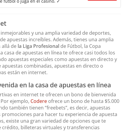
e fútbol o jugá en el casino. ✓
net
 inmejorables y una amplia variedad de deportes,
 de apuestas increíbles. Además, tienes una amplia
 allá de
la Liga Profesional
de Fútbol, la Copa
 casa de apuestas en línea te ofrece casi todos los
endo apuestas especiales como apuestas en directo y
e apuestas combinadas, apuestas en directo o
vas están en internet.
enida en la casa de apuestas en línea
tivas en internet te ofrecen un bono de bienvenida
. Por ejemplo,
Codere
ofrece un bono de hasta $5.000
do también tienen “freebets”, es decir, apuestas
as promociones para hacer tu experiencia de apuesta
os, existe una gran variedad de opciones que te
 crédito, billeteras virtuales y transferencias