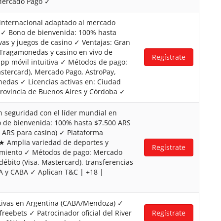
 Mercado Pago ✓
internacional adaptado al mercado
l ✓ Bono de bienvenida: 100% hasta
as y juegos de casino ✓ Ventajas: Gran
Tragamonedas y casino en vivo de
Regístrate
app móvil intuitiva ✓ Métodos de pago:
Mastercard), Mercado Pago, AstroPay,
nedas ✓ Licencias activas en: Ciudad
rovincia de Buenos Aires y Córdoba ✓
 seguridad con el líder mundial en
o de bienvenida: 100% hasta $7.500 ARS
 ARS para casino) ✓ Plataforma
 ★ Amplia variedad de deportes y
Regístrate
imiento ✓ Métodos de pago: Mercado
 débito (Visa, Mastercard), transferencias
BA y CABA ✓ Aplican T&C | +18 |
tivas en Argentina (CABA/Mendoza) ✓
reebets ✓ Patrocinador oficial del River
Regístrate