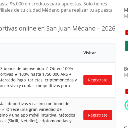
sta $5.000 en créditos para apuestas. Solo tienes
filiales de tu ciudad Médano para realizar tu apuesta
M
M
ortivas online en San Juan Médano – 2026
Visitar
e 3 bonos de bienvenida ✓ Obtén 100%
B
ortivas ★ 100% hasta $750.000 ARS +
M
 Mercado Pago, tarjetas, criptomonedas y
Regístrate
 en vivo y cuotas competitivas para
tas deportivas y casino con bono del
 ✓ Ofrece una gran variedad de
sino y una app móvil intuitiva. Métodos
Regístrate
icas (Skrill, Neteller), criptomonedas y
G