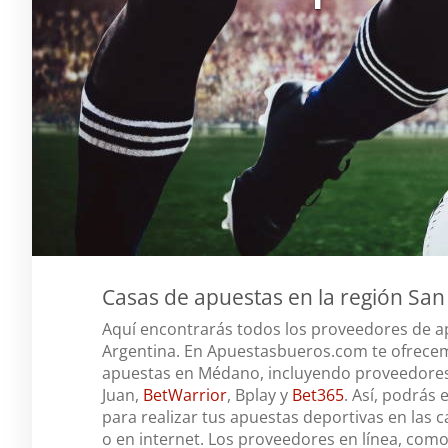
Casas de apuestas en la región Sa
Aquí encontrarás todos los proveedores de a
Argentina. En Apuestasbueros.com te ofrecemo
apuestas en Médano, incluyendo proveedor
Juan,
BetWarrior
, Bplay y
Bet365
. Así, podrás
para realizar tus apuestas deportivas en las 
o en internet. Los proveedores en línea, com