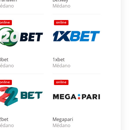
édano
Médano
online
online
0bet
1xbet
édano
Médano
online
online
2bet
Megapari
édano
Médano