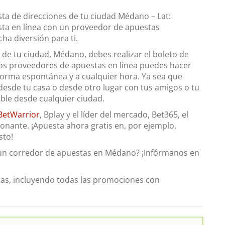
ista de direcciones de tu ciudad Médano – Lat:
uesta en línea con un proveedor de apuestas
ha diversión para ti.
 de tu ciudad, Médano, debes realizar el boleto de
los proveedores de apuestas en línea puedes hacer
forma espontánea y a cualquier hora. Ya sea que
 desde tu casa o desde otro lugar con tus amigos o tu
ible desde cualquier ciudad.
BetWarrior
, Bplay y el líder del mercado, Bet365, el
onante. ¡Apuesta ahora gratis en, por ejemplo,
sto!
 un corredor de apuestas en Médano? ¡Infórmanos en
tas, incluyendo todas las promociones con