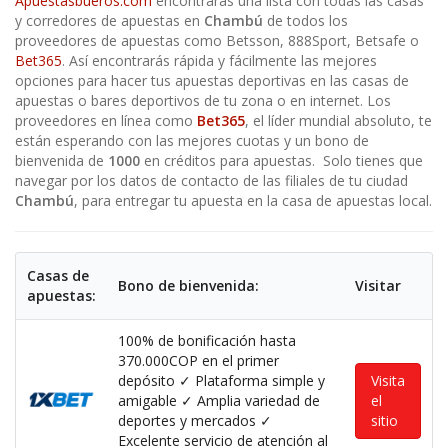
Apuestasbueros.com
encontrarás una lista con todas las casas
y corredores de apuestas en
Chambú
de todos los
proveedores de apuestas como Betsson,
888Sport
, Betsafe o
Bet365
. Así encontrarás rápida y fácilmente las mejores
opciones para hacer tus apuestas deportivas en las casas de
apuestas o bares deportivos de tu zona o en internet. Los
proveedores en línea como
Bet365
, el líder mundial absoluto, te
están esperando con las mejores cuotas y un bono de
bienvenida de
1000
en créditos para apuestas. Solo tienes que
navegar por los datos de contacto de las filiales de tu ciudad
Chambú
, para entregar tu apuesta en la casa de apuestas local.
Casas de
Bono de bienvenida:
Visitar
apuestas:
100% de bonificación hasta
370.000COP en el primer
depósito ✓ Plataforma simple y
Visita
amigable ✓ Amplia variedad de
el
deportes y mercados ✓
sitio
Excelente servicio de atención al