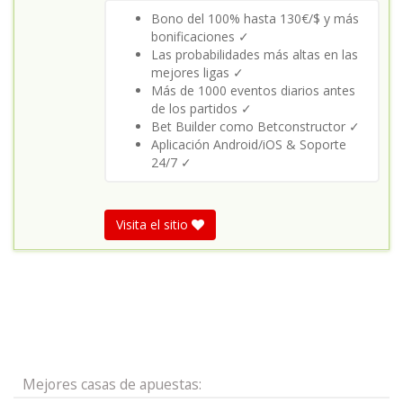
Bono del 100% hasta 130€/$ y más
bonificaciones ✓
Las probabilidades más altas en las
mejores ligas ✓
Más de 1000 eventos diarios antes
de los partidos ✓
Bet Builder como Betconstructor ✓
Aplicación Android/iOS & Soporte
24/7 ✓
Visita el sitio
Mejores casas de apuestas: