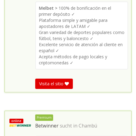
Melbet >
100% de bonificación en el
primer depósito ✓
Plataforma simple y amigable para
apostadores de LATAM ✓
Gran variedad de deportes populares como
fútbol, tenis y baloncesto ✓
Excelente servicio de atención al cliente en
español ✓
Acepta métodos de pago locales y
criptomonedas ✓
Visita el sitio
Premium
online
Betwinner
sucht in
Chambú