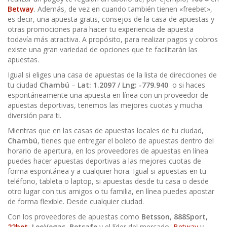
Betway
. Además, de vez en cuando también tienen «freebet»,
es decir, una apuesta gratis, consejos de la casa de apuestas y
otras promociones para hacer tu experiencia de apuesta
todavía más atractiva. A propósito, para realizar pagos y cobros
existe una gran variedad de opciones que te facilitarán las
apuestas.
Igual si eliges una casa de apuestas de la lista de direcciones de
tu ciudad
Chambú
–
Lat: 1.2097 / Lng: -779.940
o si haces
espontáneamente una apuesta en línea con un proveedor de
apuestas deportivas, tenemos las mejores cuotas y mucha
diversión para ti.
Mientras que en las casas de apuestas locales de tu ciudad,
Chambú
, tienes que entregar el boleto de apuestas dentro del
horario de apertura, en los proveedores de apuestas en línea
puedes hacer apuestas deportivas a las mejores cuotas de
forma espontánea y a cualquier hora. Igual si apuestas en tu
teléfono, tableta o laptop, si apuestas desde tu casa o desde
otro lugar con tus amigos o tu familia, en línea puedes apostar
de forma flexible. Desde cualquier ciudad.
Con los proveedores de apuestas como
Betsson
,
888Sport,
22bet
, LeoVegas, Betsafe
y el líder del mercado,
Betway
y