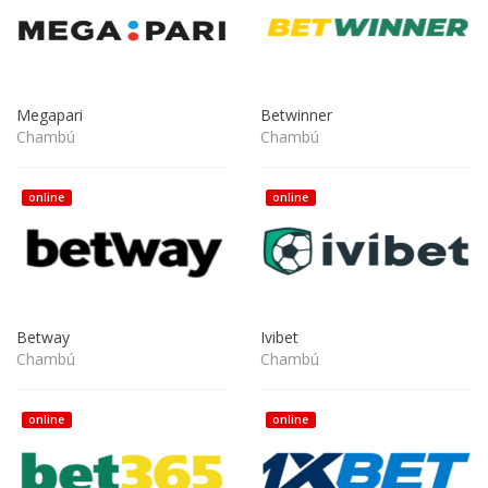
Megapari
Betwinner
Chambú
Chambú
online
online
Betway
Ivibet
Chambú
Chambú
online
online