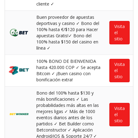
cliente ✓
Buen proveedor de apuestas
deportivas y casino ✓ Bono del
Visita
100% hasta €/$120 para Hacer
el
apuestas Gratis!✓ Bono del
sitio
100% hasta $150 del casino en
línea ✓
100% BONO DE BIENVENIDA
Visita
hasta 420.000 COP ✓ Se acepta
el
Bitcoin ✓ ¡Buen casino con
sitio
bonificación extra!
Bono del 100% hasta $130 y
más bonificaciones ✓ Las
probabilidades más altas en las
Visita
mejores ligas ✓ Más de 1000
el
eventos diarios antes de los
sitio
partidos ✓ Bet Builder como
Betconstructor ✓ Aplicación
Android/iOS & Soporte 24/7 ✓