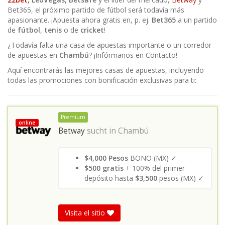
Bet365, el próximo partido de fútbol será todavía más
apasionante. ¡Apuesta ahora gratis en, p. ej.
Bet365
a un partido
de
fútbol
,
tenis
o de
cricket
!
¿Todavía falta una casa de apuestas importante o un corredor
de apuestas en
Chambú
? ¡Infórmanos en Contacto!
Aquí encontrarás las mejores casas de apuestas, incluyendo
todas las promociones con bonificación exclusivas para ti:
Premium
online
Betway
sucht in
Chambú
$4,000 Pesos
BONO (MX) ✓
$500 gratis
+ 100% del primer
depósito hasta
$3,500
pesos (MX) ✓
Visita el sitio