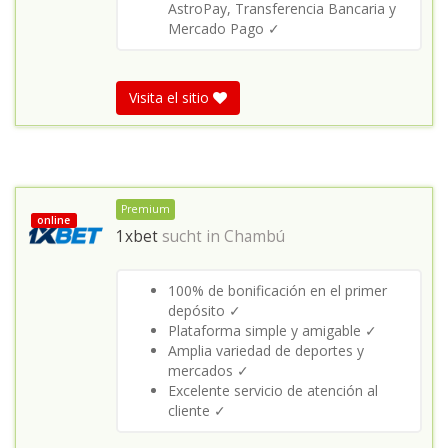
AstroPay, Transferencia Bancaria y
Mercado Pago ✓
Visita el sitio
Premium
online
1xbet
sucht in
Chambú
100% de bonificación en el primer
depósito ✓
Plataforma simple y amigable ✓
Amplia variedad de deportes y
mercados ✓
Excelente servicio de atención al
cliente ✓